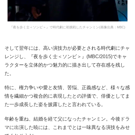
『夜を歩く士＜ソンビ＞』で時代劇に初挑戦したチャンミン(画像出典：MBC)
そして翌年には、高い演技力が必要とされる時代劇にチャ
レンジし、『夜を歩く士＜ソンビ＞』(MBC/2015)でキャ
ラクターを立体的かつ魅力的に描き出して存在感を残し
た。
特に、権力争いや愛と友情、苦悩、正義感など、様々な感
情を繊細かつ複合的に表現したとの評価で、俳優としてま
た一歩成長した姿を披露したと言われている。
年齢を重ね、結婚を経て父になったチャンミン。今後ドラ
マに出演した暁には、これまでとは一味異なる演技をみせ