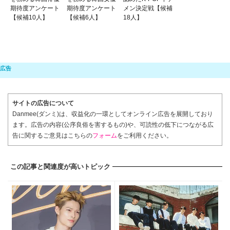
期待度アンケート
期待度アンケート
メン決定戦【候補
【候補10人】
【候補6人】
18人】
サイトの広告について
Danmee(ダンミ)は、収益化の一環としてオンライン広告を展開しており
ます。広告の内容(公序良俗を害するもの)や、可読性の低下につながる広
告に関するご意見はこちらの
フォーム
をご利用ください。
この記事と関連度が高いトピック