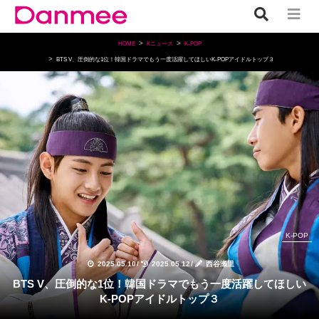
HOME
Kニュース
K-POP
BTS V、圧倒的な1位！韓国ドラマでもう一度活躍してほしいK-POPアイドルトップ３
K-POP
2025.05.10
/
2025.05.12
/
西谷瀬里
BTS V、圧倒的な1位！韓国ドラマでもう一度活躍してほしい
K-POPアイドルトップ３