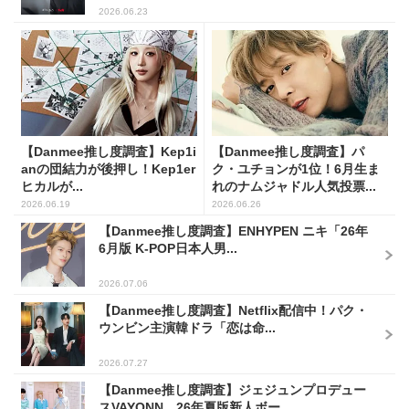
2026.06.23
【Danmee推し度調査】Kep1i
【Danmee推し度調査】パ
anの団結力が後押し！Kep1er
ク・ユチョンが1位！6月生ま
ヒカルが...
れのナムジャドル人気投票...
2026.06.19
2026.06.26
【Danmee推し度調査】ENHYPEN ニキ「26年
6月版 K-POP日本人男...
2026.07.06
【Danmee推し度調査】Netflix配信中！パク・
ウンビン主演韓ドラ「恋は命...
2026.07.27
【Danmee推し度調査】ジェジュンプロデュー
スVAYONN、26年夏版新人ボー...