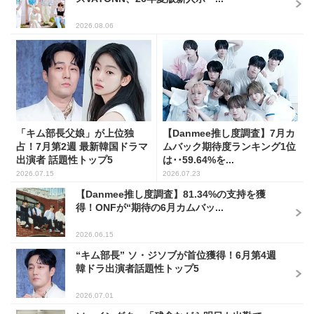
2026.08.06
「キム部長父娘」が上位独
【Danmee推し度調査】7月カ
占！7月第2週 最新韓国ドラマ
ムバック期待度ランキング1位
出演者 話題性トップ5
は･･59.64%を...
2026.07.15
2026.07.23
【Danmee推し度調査】81.34%の支持を獲
得！ONFが“期待の6月カムバッ...
2026.06.15
“キム部長” ソ・ジソブが首位獲得！6月第4週
韓ドラ出演者話題性トップ5
2026.07.01