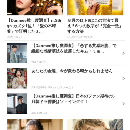
【Danmee推し度調査】n.SSi
８月のロト6はこの方法で買
gn カズタ1位！「愛の不時
え!!６つの数字が『完全一致』
着」で証明したミ...
する方法
2026.06.25
PR(株式会社MURA)
【Danmee推し度調査】「恋する共感細胞」で
繊細な感情演技を披露したキム・ミョ...
2026.07.31
あなたの金運、今が変わる時かもしれません
PR(合同会社デジタルファーム )
【Danmee推し度調査】日本のファン期待の6
月韓ドラ俳優はソ・イングク！
2026.06.23