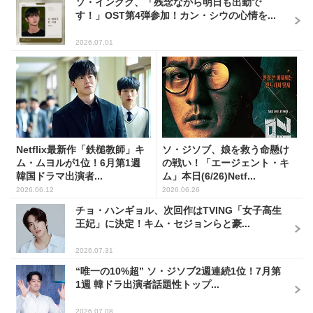
ソ・イングク、「残念ながら明日も出勤で
す！」OST第4弾参加！カン・シウの心情を...
2026.07.01
Netflix最新作「鉄槌教師」キ
ソ・ジソブ、娘を救う命懸け
ム・ムヨルが1位！6月第1週
の戦い！「エージェント・キ
韓国ドラマ出演者...
ム」本日(6/26)Netf...
2026.06.12
2026.06.26
チョ・ハンギョル、次回作はTVING「女子高生
王妃」に決定！キム・セジョンらと豪...
2026.07.31
“唯一の10%超” ソ・ジソブ2週連続1位！7月第
1週 韓ドラ出演者話題性トップ...
2026.07.08