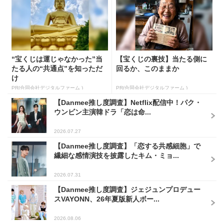
“宝くじは運じゃなかった”当
【宝くじの裏技】当たる側に
たる人の“共通点”を知っただ
回るか、このままか
け
PR(合同会社デジタルファーム )
PR(合同会社デジタルファーム )
【Danmee推し度調査】Netflix配信中！パク・
ウンビン主演韓ドラ「恋は命...
2026.07.27
【Danmee推し度調査】「恋する共感細胞」で
繊細な感情演技を披露したキム・ミョ...
2026.07.31
【Danmee推し度調査】ジェジュンプロデュー
スVAYONN、26年夏版新人ボー...
2026.08.06