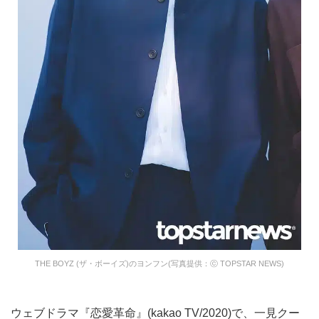
THE BOYZ (ザ・ボーイズ)のヨンフン(写真提供：ⓒ TOPSTAR NEWS)
ウェブドラマ『恋愛革命』(kakao TV/2020)で、一見クー