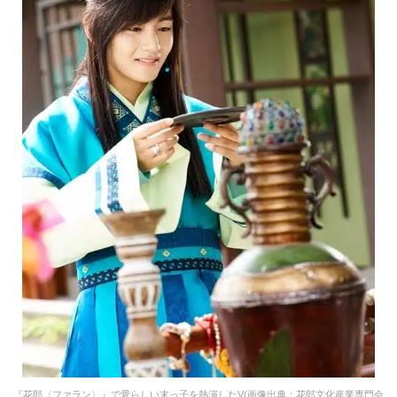
『花郎〈ファラン〉』で愛らしい末っ子を熱演したV(画像出典：花郎文化産業専門会