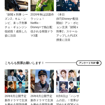
「財閥 x 刑事 シー
2026年秋は話題作
《本日
ズン2」キム・シ
ラッシュ！
(8/7)Disney+配信
ンビ、末っ子刑事
Netflix・
開始》アン・ボヒ
チェ・ギョンジン
Disney+で独占配
ョン主演「財閥 x
役続投！成長した
信される韓国ドラ
刑事2」スケール
姿に注目
マ3選
アップしたFLEX
捜査に注目
こちらも投票お願いします！
アンケートTOP
26年8月公開予定
26年8月公開予定
8月6日は「ハンサ
新作ドラマで主演
新作ドラマで主演
ムの日」！世界が
を務める韓国俳優
を務める韓国女優
認めたK-POPイケ