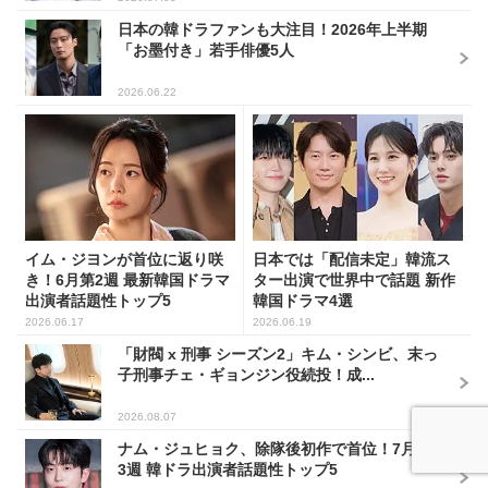
日本の韓ドラファンも大注目！2026年上半期
「お墨付き」若手俳優5人
2026.06.22
イム・ジヨンが首位に返り咲
日本では「配信未定」韓流ス
き！6月第2週 最新韓国ドラマ
ター出演で世界中で話題 新作
出演者話題性トップ5
韓国ドラマ4選
2026.06.17
2026.06.19
「財閥 x 刑事 シーズン2」キム・シンビ、末っ
子刑事チェ・ギョンジン役続投！成...
2026.08.07
ナム・ジュヒョク、除隊後初作で首位！7月第
3週 韓ドラ出演者話題性トップ5