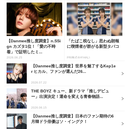
【Danmee推し度調査】n.SSi
「たばこ税なし」思わぬ朗報
gn カズタ1位！「愛の不時
に喫煙者が群がる新型タバコ
着」で証明したミ...
2026.06.25
PR(株式会社HAL)
【Danmee推し度調査】世界を魅了するKep1e
r ヒカル、ファンが選んだ26...
2026.07.22
THE BOYZ キュー、新ドラマ「推しデビュ
ー」出演決定！運命を変える青春物語...
2026.06.15
【Danmee推し度調査】日本のファン期待の6
月韓ドラ俳優はソ・イングク！