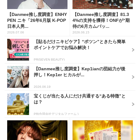
【Danmee推し度調査】ENHY
【Danmee推し度調査】81.3
PEN ニキ「26年6月版 K-POP
4%の支持を獲得！ONFが“期
日本人男...
待の6月カムバッ...
2026.07.06
2026.06.15
【貼るだけニキビケア】“ポツン”ときたら簡単
ポイントケアでお悩み解決！
PR(SEVEN BEAUTY)
【Danmee推し度調査】Kep1ianの団結力が後
押し！Kep1er ヒカルが...
2026.06.19
宝くじが当たる人にだけ共通する“ある特徴”と
は？
PR(合同会社デジタルファーム )