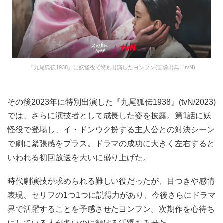
『九尾狐伝1938』に妖怪役で特別出演したヨンフン(画像出典：tvN)
その後2023年に特別出演した『九尾狐伝1938』(tvN/2023)
では、さらに演技者として成長した姿を披露。第1話に妖
怪役で登場し、イ・ドンウク扮する主人公との対決シーン
で劇に緊張感をプラス。ドラマの成功に大きく左右すると
いわれる初回放送を大いに盛り上げた。
時代劇演技が求められる難しい役だったが、目つきや感情
表現、セリフの1つ1つに説得力があり、今後さらにドラマ
界で活躍することを予感させたヨンフン。次期作を心待ち
にしている人が多いのに頷ける活躍をみせた。