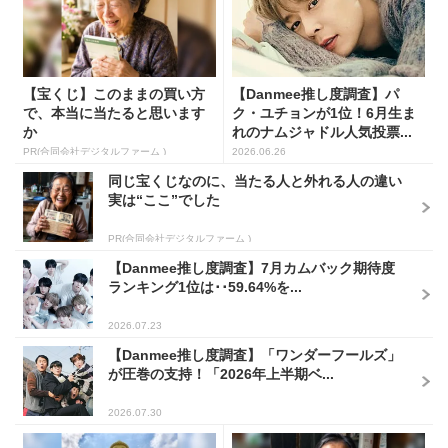
【宝くじ】このままの買い方
【Danmee推し度調査】パ
で、本当に当たると思います
ク・ユチョンが1位！6月生ま
か
れのナムジャドル人気投票...
PR(合同会社デジタルファーム )
2026.06.26
同じ宝くじなのに、当たる人と外れる人の違い
実は“ここ”でした
PR(合同会社デジタルファーム )
【Danmee推し度調査】7月カムバック期待度
ランキング1位は･･59.64%を...
2026.07.23
【Danmee推し度調査】「ワンダーフールズ」
が圧巻の支持！「2026年上半期ベ...
2026.07.30