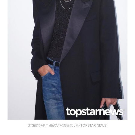
BTS(防弾少年団)のV(写真提供：ⓒ TOPSTAR NEWS)