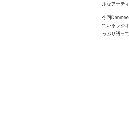
ルなアーテ
今回Danm
ているラジオ
っぷり語っ