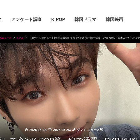
ス
アンケート調査
K-POP
韓国ドラマ
韓国映画
Kニュース
K-POP
【単独インタビュー】6年前に渡韓して今やK-POP第一線で活躍‥DKB YUKU「日本人だからこそ
2025.05.02
/
2025.05.26
/
ダンミ ニュース部