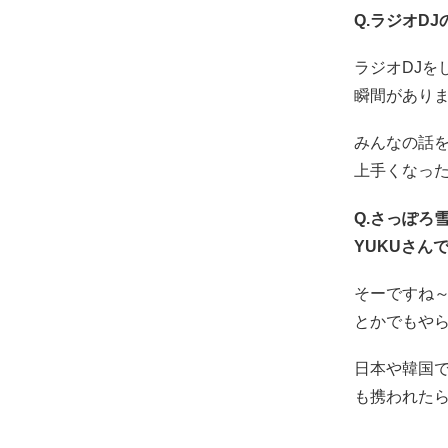
Q.ラジオD
ラジオDJ
瞬間があり
みんなの話
上手くなっ
Q.さっぽろ
YUKUさん
そーですね～
とかでもや
日本や韓国
も携われた