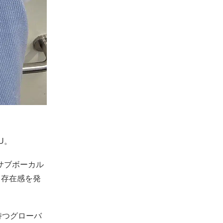
U。
サブボーカル
ら存在感を発
持つグローバ