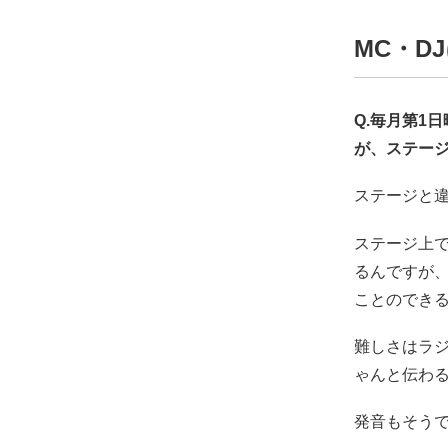
MC・D
Q.毎月第1
が、ステー
ステージと
ステージ上
るんですが
ことのでき
難しさはラ
ゃんと伝わ
発音もそう