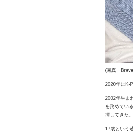
(写真＝Brave E
2020年に
2002年生
を務めてい
揮してきた
17歳とい