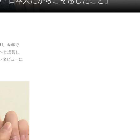
UKU「日本人だからこそ感じたこと」
KU。今年で
へと成長し
インタビューに