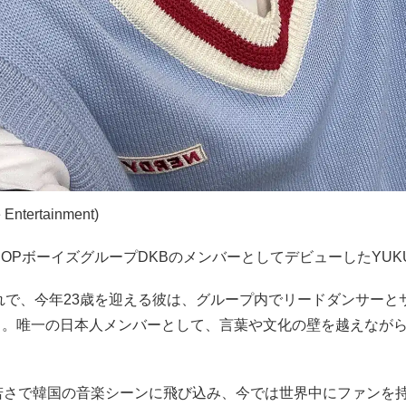
ntertainment)
K-POPボーイズグループDKBのメンバーとしてデビューしたYUK
まれで、今年23歳を迎える彼は、グループ内でリードダンサーと
る。唯一の日本人メンバーとして、言葉や文化の壁を越えなが
。
う若さで韓国の音楽シーンに飛び込み、今では世界中にファンを