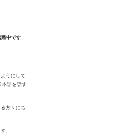
活躍中です
。
いようにして
日本語を話す
てる方々にち
ます。