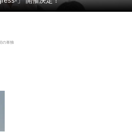
ogress-」 開催決定！
て、初の単独