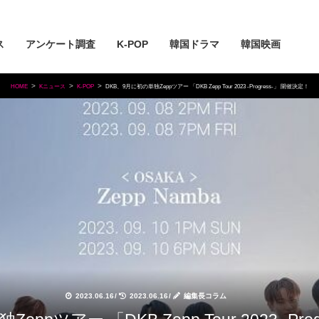
ス
アンケート調査
K-POP
韓国ドラマ
韓国映画
HOME
Kニュース
K-POP
DKB、9月に初の単独Zeppツアー 「DKB Zepp Tour 2023 -Progress-」 開催決定！
2023.06.16
/
2023.06.16
/
編集長コラム