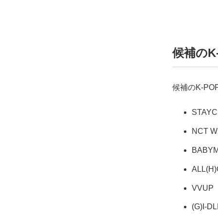
候補のK
候補のK-P
STAYC
NCT W
BABY
ALL(H
VVUP
(G)I-D