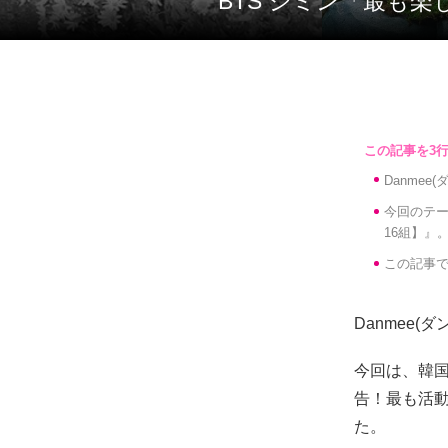
BTS ジミン「最も
Danme
今回のテー
16組】』
この記事で
Danmee
今回は、韓国
告！最も活動
た。