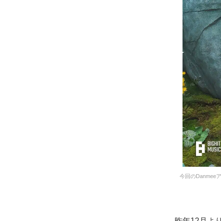
今回のDanmee
昨年12月よ