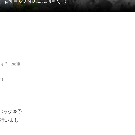
」調査のNo.1に輝く！
ロは？【候補
す！
ムバックを予
を行いまし