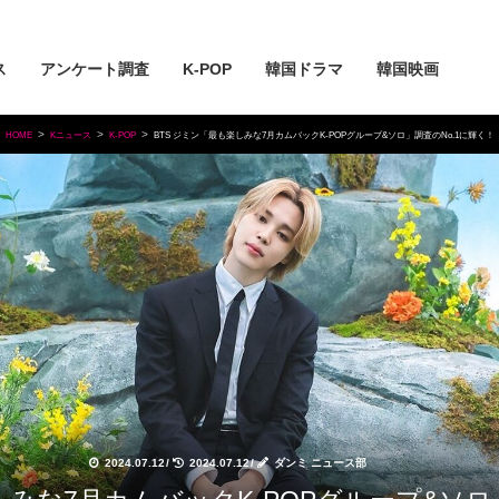
ス
アンケート調査
K-POP
韓国ドラマ
韓国映画
HOME
Kニュース
K-POP
BTS ジミン「最も楽しみな7月カムバックK-POPグループ&ソロ」調査のNo.1に輝く！
2024.07.12
/
2024.07.12
/
ダンミ ニュース部