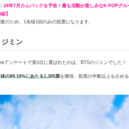
：
24年7月カムバックを予告！最も活動が楽しみなK-POPグル
6組】
査のため、1名様1回のみの投票になります。
S ジミン
meeアンケートで第1位に選ばれたのは、BTSのジミンでした！
体の89.18%にあたる1,385票
を獲得。投票の半数以上を占め