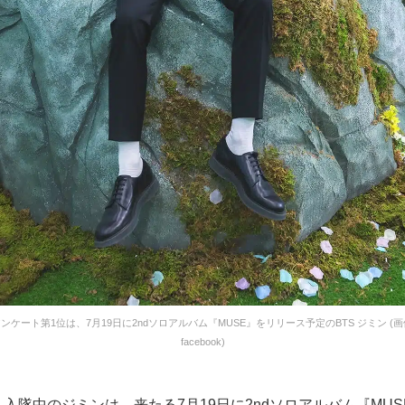
アンケート第1位は、7月19日に2ndソロアルバム『MUSE』をリリース予定のBTS ジミン (
facebook)
り入隊中のジミンは、来たる7月19日に2ndソロアルバム『MU