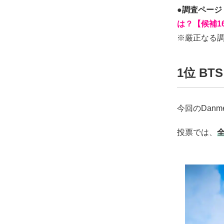
●調査ページ
は？【候補1
※厳正なる調
1位 BT
今回のDan
投票では、
全