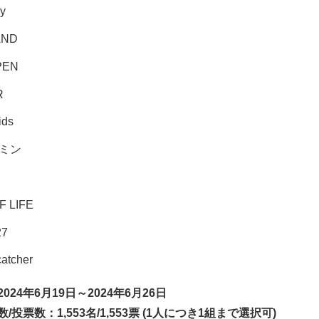
y
AND
PEN
R
ids
ジミン
F LIFE
27
atcher
024年6月19日～2024年6月26日
/投票数：1,553名/1,553票 (1人につき1組まで選択可)