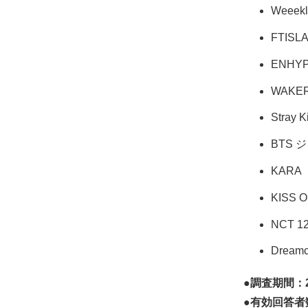
Weeekl
FTISL
ENHY
WAKE
Stray K
BTS 
KARA
KISS O
NCT 1
Dreamc
●調査期間：2
●有効回答者数