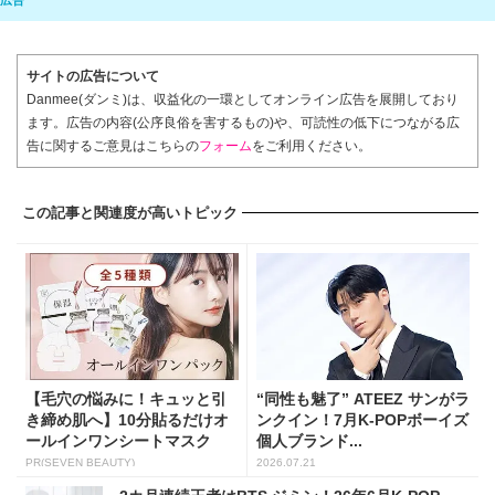
サイトの広告について
Danmee(ダンミ)は、収益化の一環としてオンライン広告を展開しており
ます。広告の内容(公序良俗を害するもの)や、可読性の低下につながる広
告に関するご意見はこちらの
フォーム
をご利用ください。
この記事と関連度が高いトピック
【毛穴の悩みに！キュッと引
“同性も魅了” ATEEZ サンがラ
き締め肌へ】10分貼るだけオ
ンクイン！7月K-POPボーイズ
ールインワンシートマスク
個人ブランド...
PR(SEVEN BEAUTY)
2026.07.21