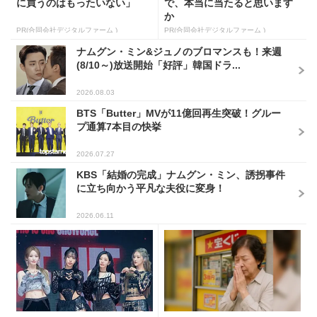
に買うのはもったいない」
で、本当に当たると思います
か
PR(合同会社デジタルファーム )
PR(合同会社デジタルファーム )
ナムグン・ミン&ジュノのブロマンスも！来週
(8/10～)放送開始「好評」韓国ドラ...
2026.08.03
BTS「Butter」MVが11億回再生突破！グルー
プ通算7本目の快挙
2026.07.27
KBS「結婚の完成」ナムグン・ミン、誘拐事件
に立ち向かう平凡な夫役に変身！
2026.06.11