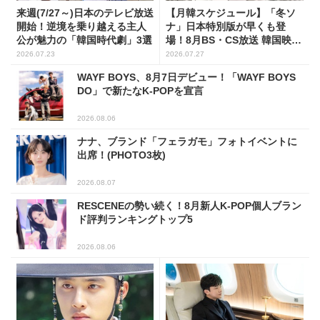
来週(7/27～)日本のテレビ放送
【月韓スケジュール】「冬ソ
開始！逆境を乗り越える主人
ナ」日本特別版が早くも登
公が魅力の「韓国時代劇」3選
場！8月BS・CS放送 韓国映画
(全109選)
2026.07.23
2026.07.27
WAYF BOYS、8月7日デビュー！「WAYF BOYS
DO」で新たなK-POPを宣言
2026.08.06
ナナ、ブランド「フェラガモ」フォトイベントに
出席！(PHOTO3枚)
2026.08.07
RESCENEの勢い続く！8月新人K-POP個人ブラン
ド評判ランキングトップ5
2026.08.06