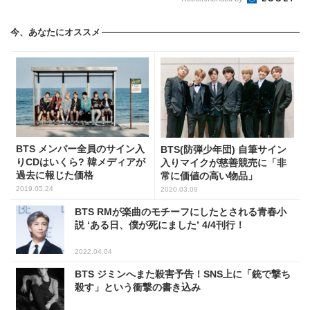
今、あなたにオススメ
BTS メンバー全員のサイン入
BTS(防弾少年団) 自筆サイン
りCDはいくら? 韓メディアが
入りマイクが慈善競売に「非
過去に報じた価格
常に価値の高い物品」
2019.05.24
2020.03.09
BTS RMが楽曲のモチーフにしたとされる青春小
説 ‘ある日、僕が死にました’ 4/4刊行！
2022.04.04
BTS ジミンへまた殺害予告！SNS上に「銃で撃ち
殺す」という衝撃の書き込み