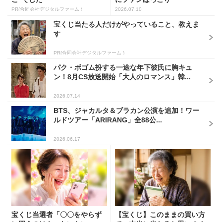
PR(合同会社デジタルファーム )
2026.07.10
宝くじ当たる人だけがやっていること、教えま
す
PR(合同会社デジタルファーム )
パク・ボゴム扮する一途な年下彼氏に胸キュ
ン！8月CS放送開始「大人のロマンス」韓...
2026.07.14
BTS、ジャカルタ＆ブラカン公演を追加！ワー
ルドツアー「ARIRANG」全88公...
2026.06.17
宝くじ当選者「〇〇をやらず
【宝くじ】このままの買い方