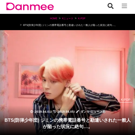
HOME
Kニュース
K-POP
BTS(防弾少年団) ジミンの携帯電話番号と勘違いされた一般人が陥った状況に絶句…。
K-POP
2019.04.01
/
2019.04.05
/
ダンミ ニュース部
BTS(防弾少年団) ジミンの携帯電話番号と勘違いされた一般人
が陥った状況に絶句…。