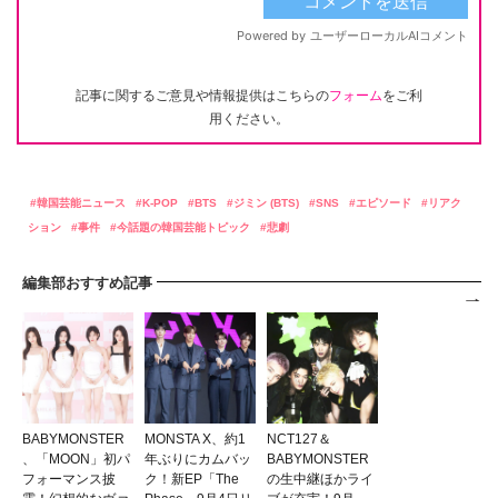
記事に関するご意見や情報提供はこちらの
フォーム
をご利
用ください。
韓国芸能ニュース
K-POP
BTS
ジミン (BTS)
SNS
エピソード
リアク
ション
事件
今話題の韓国芸能トピック
悲劇
編集部おすすめ記事
BABYMONSTER
MONSTA X、約1
NCT127＆
、「MOON」初パ
年ぶりにカムバッ
BABYMONSTER
フォーマンス披
ク！新EP「The
の生中継ほかライ