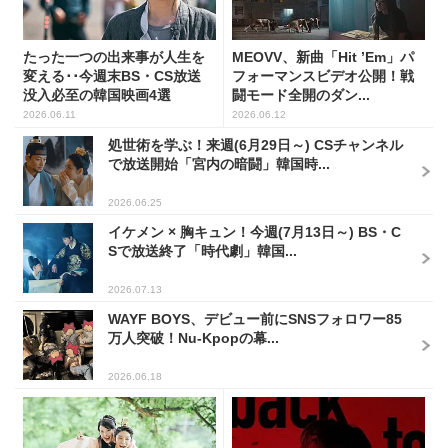
たった一つの出来事が人生を
MEOVV、新曲「Hit ’Em」パ
変える･･今週末BS・CS放送
フォーマンスビデオ公開！戦
没入必至の韓国映画4選
闘モード全開のダン...
2026.06.11
2026.06.12
処世術を学ぶ！来週(6月29日～) CSチャンネル
で放送開始「宮内の暗闘」韓国時...
2026.06.25
イケメン × 胸キュン！今週(7月13日～) BS・C
Sで放送終了「時代劇」韓国...
2026.07.13
WAYF BOYS、デビュー前にSNSフォロワー85
万人突破！Nu-Kpopの幕...
2026.06.18