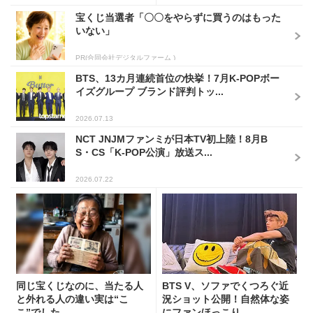
宝くじ当選者「〇〇をやらずに買うのはもった
いない」
PR(合同会社デジタルファーム )
BTS、13カ月連続首位の快挙！7月K-POPボー
イズグループ ブランド評判トッ...
2026.07.13
NCT JNJMファンミが日本TV初上陸！8月B
S・CS「K-POP公演」放送ス...
2026.07.22
同じ宝くじなのに、当たる人
BTS V、ソファでくつろぐ近
と外れる人の違い実は“こ
況ショット公開！自然体な姿
こ”でした
にファンほっこり