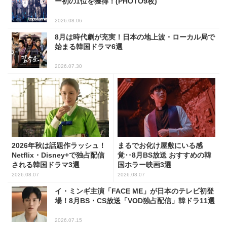
ー初の1位を獲得！(PHOTO9枚)
2026.08.06
8月は時代劇が充実！日本の地上波・ローカル局で
始まる韓国ドラマ6選
2026.07.30
2026年秋は話題作ラッシュ！
まるでお化け屋敷にいる感
Netflix・Disney+で独占配信
覚‥8月BS放送 おすすめの韓
される韓国ドラマ3選
国ホラー映画3選
2026.08.07
2026.08.07
イ・ミンギ主演「FACE ME」が日本のテレビ初登
場！8月BS・CS放送「VOD独占配信」韓ドラ11選
2026.07.15