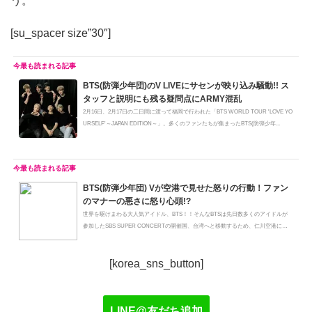
う。
[su_spacer size”30″]
BTS(防弾少年団)のV LIVEにサセンが映り込み騒動!! ス
タッフと説明にも残る疑問点にARMY混乱
2月16日、2月17日の二日間に渡って福岡で行われた「BTS WORLD TOUR 'LOVE YO
URSELF'～JAPAN EDITION～」。多くのファンたちが集まったBTS(防弾少年...
BTS(防弾少年団) Vが空港で見せた怒りの行動！ファン
のマナーの悪さに怒り心頭!?
世界を駆けまわる大人気アイドル、BTS！！そんなBTSは先日数多くのアイドルが
参加したSBS SUPER CONCERTの開催国、台湾へと移動するため、仁川空港に姿
を現し...
[korea_sns_button]
LINE@友だち追加