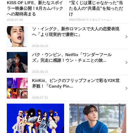
KISS OF LIFE、新たなスポイ
“宝くじは運じゃなかった”当
ラー映像公開！8月カムバック
たる人の“共通点”を知っただ
への期待高まる
け
2026.07.06
PR(合同会社デジタルファーム )
ソ・イングク、新作ロマンスで大人の恋愛表現
へ「より現実的で濃密に」
2026.06.19
パク・ウンビン、Netflix「ワンダーフール
ズ」完走に感謝！ウン・チェニとの旅...
2026.06.15
KiiiKiii、ピンクのフリップフォンで彩るY2K世
界観！「Candy Pin...
2026.07.31