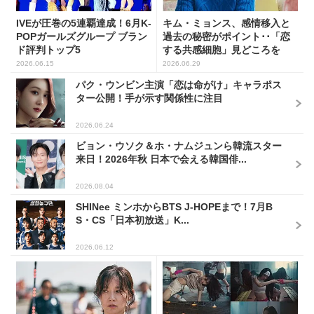
IVEが圧巻の5連覇達成！6月K-
キム・ミョンス、感情移入と
POPガールズグループ ブラン
過去の秘密がポイント･･「恋
ド評判トップ5
する共感細胞」見どころを
語...
2026.06.15
2026.06.29
パク・ウンビン主演「恋は命がけ」キャラポス
ター公開！手が示す関係性に注目
2026.06.24
ビョン・ウソク＆ホ・ナムジュンら韓流スター
来日！2026年秋 日本で会える韓国俳...
2026.08.04
SHINee ミンホからBTS J-HOPEまで！7月B
S・CS「日本初放送」K...
2026.06.12