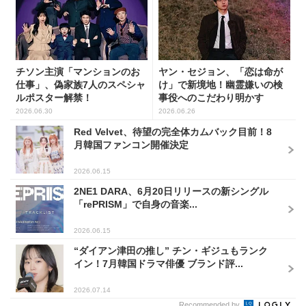
チソン主演「マンションのお
ヤン・セジョン、「恋は命が
仕事」、偽家族7人のスペシャ
け」で新境地！幽霊嫌いの検
ルポスター解禁！
事役へのこだわり明かす
2026.06.30
2026.06.26
Red Velvet、待望の完全体カムバック目前！8
月韓国ファンコン開催決定
2026.06.15
2NE1 DARA、6月20日リリースの新シングル
「rePRISM」で自身の音楽...
2026.06.15
“ダイアン津田の推し” チン・ギジュもランク
イン！7月韓国ドラマ俳優 ブランド評...
2026.07.14
Recommended by