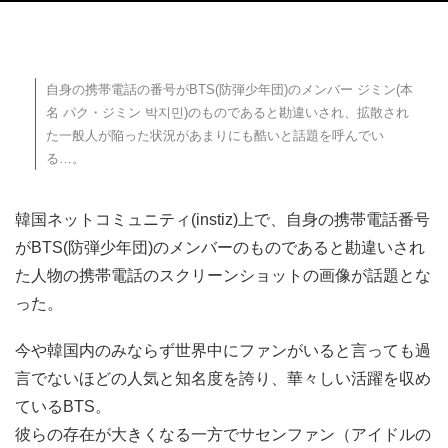
自身の携帯電話の番号がBTS(防弾少年団)のメンバー ジミン(本
名 パク・ジミン 박지민)のものであると勘違いされ、拡散され
た一般人が陥った状況があまりにも酷いと話題を呼んでい
る…。
韓国ネットコミュニティ(instiz)上で、自身の携帯電話番号
がBTS(防弾少年団)のメンバーのものであると勘違いされ
た人物の携帯電話のスクリーンショットの画像が話題とな
った。
今や韓国内のみならず世界中にファンがいると言っても過
言でないほどの人気と知名度を誇り、華々しい活躍を収め
ているBTS。
彼らの存在が大きくなる一方でサセンファン（アイドルの