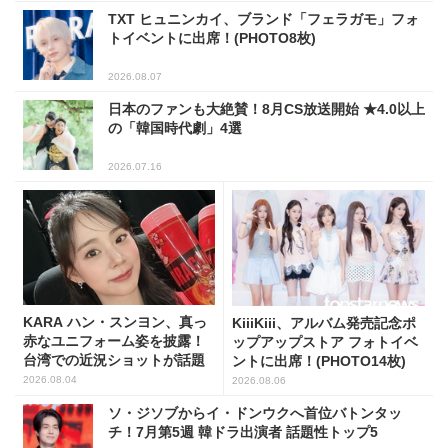
TXT ヒュニンカイ、ブランド「フェラガモ」フォ
トイベントに出席！(PHOTO8枚)
2026.08.07
日本のファンも大絶賛！8月CS放送開始 ★4.0以上
の「韓国時代劇」4選
2026.07.16
KARA ハン・スンヨン、真っ
KiiiKiii、アルバム発売記念ポ
赤なユニフォーム姿を披露！
ップアップストア フォトイベ
台湾での近況ショットが話題
ントに出席！(PHOTO14枚)
2026.08.04
2026.08.06
ソ・ジソブからイ・ドンウクへ首位バトンタッ
チ！7月第5週 韓ドラ出演者 話題性トップ5