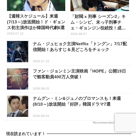
【週韓スケジュール】来週
「財閥 x 刑事 シーズン2」キ
(7/13～)放送開始！ド・ギョン
ム・シンビ、末っ子刑事チ
ス初主演作ほか韓国時代劇6選
ェ・ギョンジン役続投！成長
した姿に注目
2026.07.10
2026.08.07
ナム・ジュヒョク主演Netflix「トングン」7/17配
信開始！あらすじ＆見どころをチェック
2026.07.16
ファン・ジョンミン主演映画「HOPE」公開19日
で観客動員400万人突破！
2026.08.03
ナムグン・ミン&ジュノのブロマンスも！来週
(8/10～)放送開始「好評」韓国ドラマ7選
2026.08.03
Recommended by
現在読まれています！