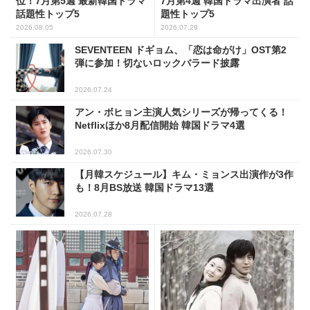
位！7月第5週 最新韓国ドラマ
7月第4週 韓国ドラマ出演者 話
話題性トップ5
題性トップ5
2026.08.05
2026.07.29
SEVENTEEN ドギョム、「恋は命がけ」OST第2
弾に参加！切ないロックバラード披露
2026.07.24
アン・ボヒョン主演人気シリーズが帰ってくる！
Netflixほか8月配信開始 韓国ドラマ4選
2026.07.30
【月韓スケジュール】キム・ミョンス出演作が3作
も！8月BS放送 韓国ドラマ13選
2026.07.28