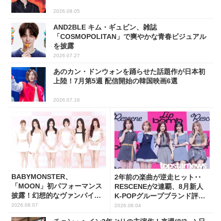
2026.08.05
AND2BLE キム・ギュビン、雑誌
「COSMOPOLITAN」で爽やかな青春ビジュアル
を披露
2026.07.27
あのカン・ドンウォンを踊らせた話題作が日本初
上陸！7月第5週 配信開始の韓国映画6選
2026.07.16
BABYMONSTER、
2年前の楽曲が逆走ヒット･･
「MOON」初パフォーマンス
RESCENEが2連覇、8月新人
披露！幻想的なヴァンパイア
K-POPグループブランド評判
の世界観を表現
トップ5
2026.08.07
2026.08.04