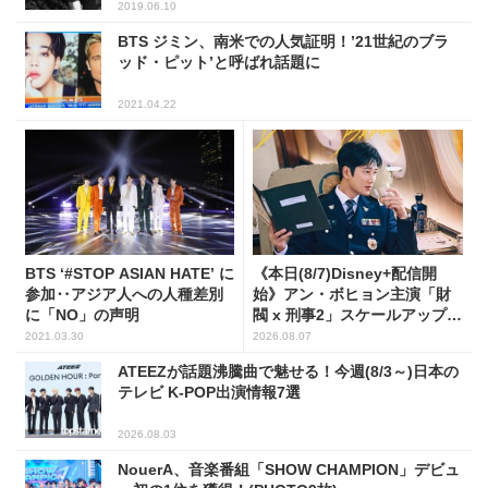
2019.06.10
BTS ジミン、南米での人気証明！’21世紀のブラ
ッド・ピット’と呼ばれ話題に
2021.04.22
BTS ‘#STOP ASIAN HATE’ に
《本日(8/7)Disney+配信開
参加‥アジア人への人種差別
始》アン・ボヒョン主演「財
に「NO」の声明
閥 x 刑事2」スケールアップし
たFLEX捜査に注目
2021.03.30
2026.08.07
ATEEZが話題沸騰曲で魅せる！今週(8/3～)日本の
テレビ K-POP出演情報7選
2026.08.03
NouerA、音楽番組「SHOW CHAMPION」デビュ