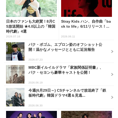
日本のファンも大絶賛！8月C
Stray Kids ハン、自作曲「ba
S放送開始 ★4.0以上の「韓国
ck to life」6/11リリース！...
時代劇」4選
2026.07.16
2026.06.11
パク・ボゴム、エプロン姿のオフショット公
開！温かなメッセージとともに近況報告
2026.07.23
MBC新イルイルドラマ「家族関係証明書」、
パク・セヨンら豪華キャストを公開！
2026.06.19
今週(6月29日～) CSチャンネルで放送終了「鉄
板時代劇」韓国ドラマ4選＆見逃...
2026.06.30