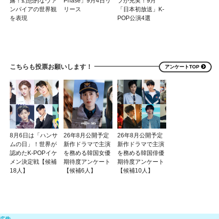
露！幻想的なヴァ
Phase」9月4日リ
ブが充実！9月
ンパイアの世界観
リース
「日本初放送」K-
を表現
POP公演4選
こちらも投票お願いします！
アンケートTOP
8月6日は「ハンサ
26年8月公開予定
26年8月公開予定
ムの日」！世界が
新作ドラマで主演
新作ドラマで主演
認めたK-POPイケ
を務める韓国女優
を務める韓国俳優
メン決定戦【候補
期待度アンケート
期待度アンケート
18人】
【候補6人】
【候補10人】