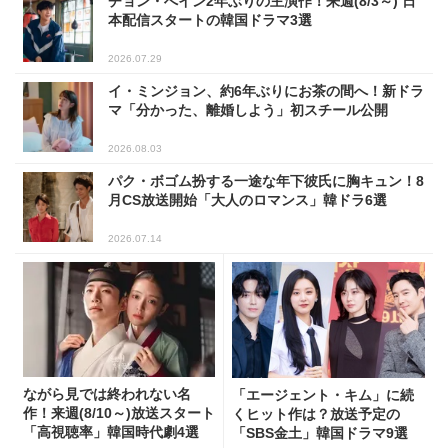
チョン・へイン2年ぶりの主演作！来週(8/3～) 日
本配信スタートの韓国ドラマ3選
2026.07.29
イ・ミンジョン、約6年ぶりにお茶の間へ！新ドラ
マ「分かった、離婚しよう」初スチール公開
2026.08.03
パク・ボゴム扮する一途な年下彼氏に胸キュン！8
月CS放送開始「大人のロマンス」韓ドラ6選
2026.07.14
ながら見では終われない名
「エージェント・キム」に続
作！来週(8/10～)放送スタート
くヒット作は？放送予定の
「高視聴率」韓国時代劇4選
「SBS金土」韓国ドラマ9選