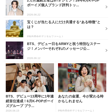
2カ月連続王者はBTS ジミン！26年6月K-POP
ボーイズ個人ブランド評判トッ...
2026.06.22
宝くじが当たる人にだけ共通する“ある特徴”と
は？
PR(合同会社デジタルファーム )
BTS、デビュー日をARMYと祝う特別なステー
ジ！メンバーそれぞれのメッセージ公...
2026.06.12
BTS、デビュー13周年に1年連
あなたの金運、今が変わる時
続首位達成！6月K-POPボーイ
かもしれません
ズグループ ブラ...
2026.06.15
PR(合同会社デジタルファーム )