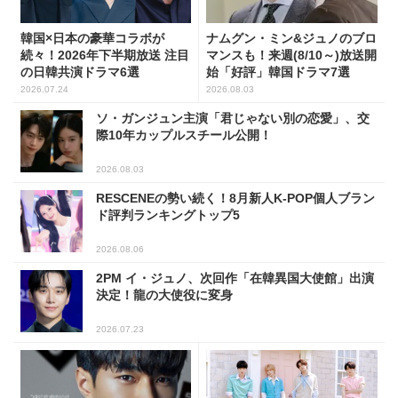
韓国×日本の豪華コラボが
ナムグン・ミン&ジュノのブロ
続々！2026年下半期放送 注目
マンスも！来週(8/10～)放送開
の日韓共演ドラマ6選
始「好評」韓国ドラマ7選
2026.07.24
2026.08.03
ソ・ガンジュン主演「君じゃない別の恋愛」、交
際10年カップルスチール公開！
2026.08.03
RESCENEの勢い続く！8月新人K-POP個人ブラン
ド評判ランキングトップ5
2026.08.06
2PM イ・ジュノ、次回作「在韓異国大使館」出演
決定！龍の大使役に変身
2026.07.23