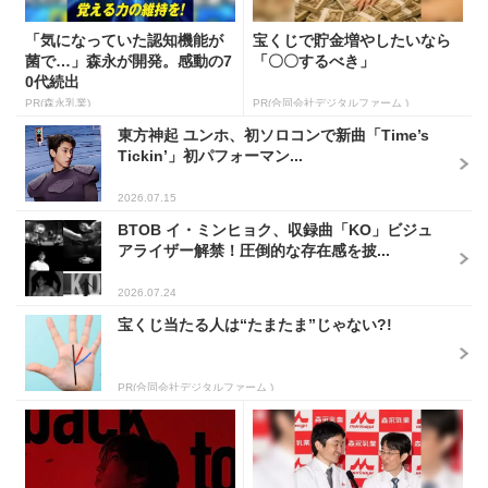
「気になっていた認知機能が
宝くじで貯金増やしたいなら
菌で…」森永が開発。感動の7
「〇〇するべき」
0代続出
PR(森永乳業)
PR(合同会社デジタルファーム )
東方神起 ユンホ、初ソロコンで新曲「Time’s
Tickin’」初パフォーマン...
2026.07.15
BTOB イ・ミンヒョク、収録曲「KO」ビジュ
アライザー解禁！圧倒的な存在感を披...
2026.07.24
宝くじ当たる人は“たまたま”じゃない?!
PR(合同会社デジタルファーム )