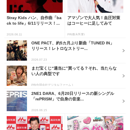
Stray Kids ハン、自作曲「ba
アマゾンで大人気！血圧対策
ck to life」6/11リリース！...
はコーヒーに足してみて
2026.06.11
PR(森永乳業)
ONE PACT、約5カ月ぶり新曲「TUNED IN」
リリース！レトロなストリー...
2026.07.23
まだ宝くじ“適当に”買ってる？それ、当たらな
い人の典型です
PR(合同会社デジタルファーム )
2NE1 DARA、6月20日リリースの新シングル
「rePRISM」で自身の音楽...
2026.06.15