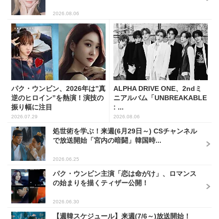
2026.08.06
パク・ウンビン、2026年は”真
ALPHA DRIVE ONE、2ndミ
逆のヒロイン”を熱演！演技の
ニアルバム「UNBREAKABLE
振り幅に注目
: ...
2026.07.29
2026.08.06
処世術を学ぶ！来週(6月29日～) CSチャンネル
で放送開始「宮内の暗闘」韓国時...
2026.06.25
パク・ウンビン主演「恋は命がけ」、ロマンス
の始まりを描くティザー公開！
2026.06.30
【週韓スケジュール】来週(7/6～)放送開始！