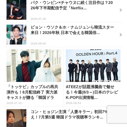
パク・ウンビン×チャウヌに続く注目作は？20
26年下半期配信予定「Netflix...
2026.07.28
ビョン・ウソク＆ホ・ナムジュンら韓流スター
来日！2026年秋 日本で会える韓国俳...
2026.08.04
「トッケビ」カップルの再共
ATEEZが話題沸騰曲で魅せ
演作も！8月配信終了 実力派
る！今週(8/3～)日本のテレビ
キャストが贈る「韓国ドラ
K-POP出演情報...
マ...
2026.07.31
2026.08.03
コン・ヒョジン主演「人妻キラー」初回7%超
え！7月第5週 韓国ドラマ視聴率ランキ...