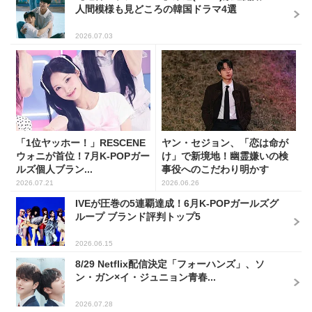
人間模様も見どころの韓国ドラマ4選
2026.07.03
「1位ヤッホー！」RESCENE
ヤン・セジョン、「恋は命が
ウォニが首位！7月K-POPガー
け」で新境地！幽霊嫌いの検
ルズ個人ブラン...
事役へのこだわり明かす
2026.07.21
2026.06.26
IVEが圧巻の5連覇達成！6月K-POPガールズグ
ループ ブランド評判トップ5
2026.06.15
8/29 Netflix配信決定「フォーハンズ」、ソ
ン・ガン×イ・ジュニョン青春...
2026.07.28