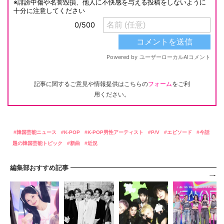
記事に関するご意見や情報提供はこちらの
フォーム
をご利
用ください。
韓国芸能ニュース
K-POP
K-POP男性アーティスト
P/V
エピソード
今話
題の韓国芸能トピック
新曲
近況
編集部おすすめ記事