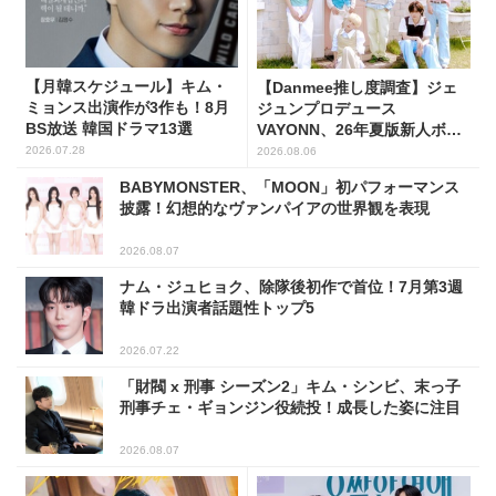
【月韓スケジュール】キム・
【Danmee推し度調査】ジェ
ミョンス出演作が3作も！8月
ジュンプロデュース
BS放送 韓国ドラマ13選
VAYONN、26年夏版新人ボー
イズグループ人気No.1に
2026.07.28
2026.08.06
BABYMONSTER、「MOON」初パフォーマンス
披露！幻想的なヴァンパイアの世界観を表現
2026.08.07
ナム・ジュヒョク、除隊後初作で首位！7月第3週
韓ドラ出演者話題性トップ5
2026.07.22
「財閥 x 刑事 シーズン2」キム・シンビ、末っ子
刑事チェ・ギョンジン役続投！成長した姿に注目
2026.08.07