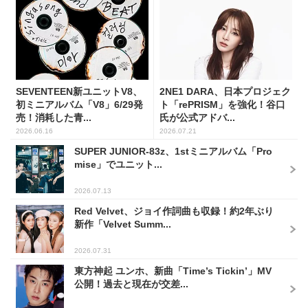
SEVENTEEN新ユニットV8、
2NE1 DARA、日本プロジェク
初ミニアルバム「V8」6/29発
ト「rePRISM」を強化！谷口
売！消耗した青...
氏が公式アドバ...
2026.06.16
2026.07.21
SUPER JUNIOR-83z、1stミニアルバム「Pro
mise」でユニット...
2026.07.13
Red Velvet、ジョイ作詞曲も収録！約2年ぶり
新作「Velvet Summ...
2026.07.31
東方神起 ユンホ、新曲「Time’s Tickin’」MV
公開！過去と現在が交差...