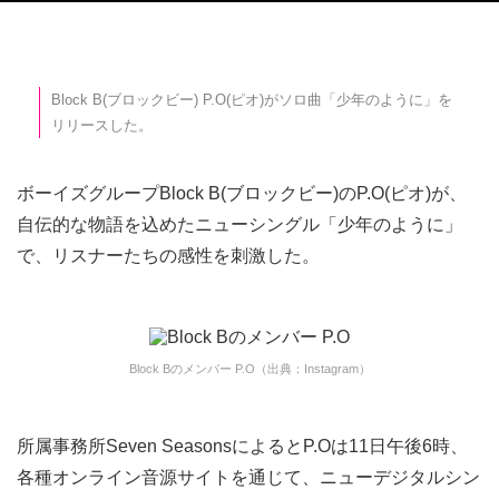
Block B(ブロックビー) P.O(ピオ)がソロ曲「少年のように」を
リリースした。
ボーイズグループBlock B(ブロックビー)のP.O(ピオ)が、
自伝的な物語を込めたニューシングル「少年のように」
で、リスナーたちの感性を刺激した。
Block Bのメンバー P.O（出典：Instagram）
所属事務所Seven SeasonsによるとP.Oは11日午後6時、
各種オンライン音源サイトを通じて、ニューデジタルシン