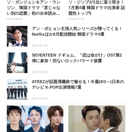
ソ・ガンジュン＆アン・ウン
ソ・ジソブが1位に返り咲き！
ジン、韓国ドラマ「君じゃな
7月第4週 韓国ドラマ出演者 話
い別の恋愛」初の台本読み合
題性トップ5
わせで抜群のケミ
2026.08.05
2026.07.29
アン・ボヒョン主演人気シリーズが帰ってくる！
Netflixほか8月配信開始 韓国ドラマ4選
2026.07.30
SEVENTEEN ドギョム、「恋は命がけ」OST第2
弾に参加！切ないロックバラード披露
2026.07.24
ATEEZが話題沸騰曲で魅せる！今週(8/3～)日本の
テレビ K-POP出演情報7選
2026.08.03