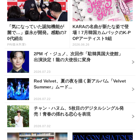
「気になっていた認知機能が
KARAの名曲が新たな姿で登
菌で…」森永が開発。感動の7
場！7月韓国カムバックのK-P
0代続出
OPアーティスト9組
PR(森永乳業)
2026.06.26
2PM イ・ジュノ、次回作「駐韓異国大使館」
出演決定！龍の大使役に変身
2026.07.23
Red Velvet、夏の夜を描く新アルバム「Velvet
Summer」ムード...
2026.07.22
チャン・ハヌム、5枚目のデジタルシングル発
売！青春の揺れる恋心を表現
2026.07.02