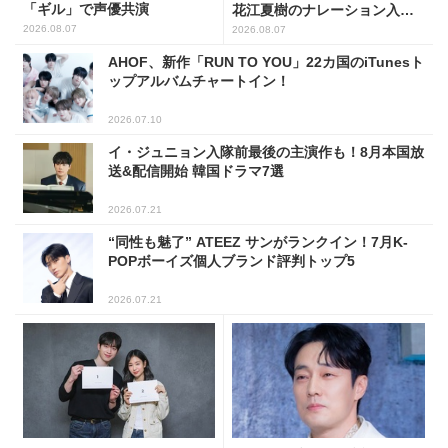
「ギル」で声優共演
花江夏樹のナレーション入り
予告映像解禁！
2026.08.07
2026.08.07
AHOF、新作「RUN TO YOU」22カ国のiTunesト
ップアルバムチャートイン！
2026.07.10
イ・ジュニョン入隊前最後の主演作も！8月本国放
送&配信開始 韓国ドラマ7選
2026.07.21
“同性も魅了” ATEEZ サンがランクイン！7月K-
POPボーイズ個人ブランド評判トップ5
2026.07.21