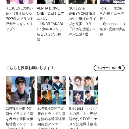
RESCENEの勢い
ALPHA DRIVE
NCT127＆
i-dle、「Nxde」
続く！8月新人K-
ONE、2ndミニア
BABYMONSTER
MV4億ビュー突
POP個人ブランド
ルバム
の生中継ほかライ
破！
評判ランキングト
「UNBREAKABL
ブが充実！9月
「Queencard」に
ップ5
E : 少年BEAST」
「日本初放送」K-
続き2度目の大記
新ビジュアル解
POP公演4選
録
禁！
こちらも投票お願いします！
アンケートTOP
26年8月公開予定
26年8月公開予定
8月6日は「ハンサ
新作ドラマで主演
新作ドラマで主演
ムの日」！世界が
を務める韓国女優
を務める韓国俳優
認めたK-POPイケ
期待度アンケート
期待度アンケート
メン決定戦【候補