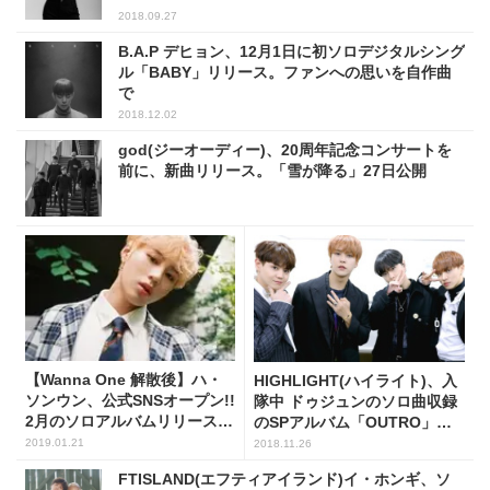
2018.09.27
B.A.P デヒョン、12月1日に初ソロデジタルシング
ル「BABY」リリース。ファンへの思いを自作曲
で
2018.12.02
god(ジーオーディー)、20周年記念コンサートを
前に、新曲リリース。「雪が降る」27日公開
【Wanna One 解散後】ハ・
HIGHLIGHT(ハイライト)、入
ソンウン、公式SNSオープン!!
隊中 ドゥジュンのソロ曲収録
2月のソロアルバムリリースも
のSPアルバム「OUTRO」公
期待
開
2019.01.21
2018.11.26
FTISLAND(エフティアイランド)イ・ホンギ、ソ