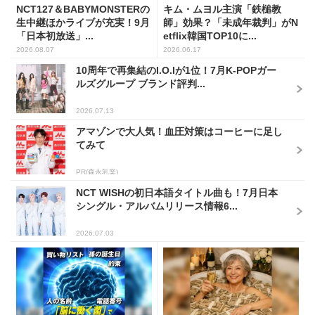
NCT127＆BABYMONSTERの
キム・ムヨル主演「鉄槌教
生中継ほかライブが充実！9月
師」効果？「未成年裁判」がN
「日本初放送」...
etflix韓国TOP10に...
2026.08.07
2026.06.17
10周年で再集結のI.O.Iが1位！7月K-POPガー
ルズグループ ブランド評判...
2026.07.13
アマゾンで大人気！血圧対策はコーヒーに足し
てみて
PR(森永乳業)
NCT WISHの初日本語タイトル曲も！7月日本
シングル・アルバムリリース情報6...
2026.07.03