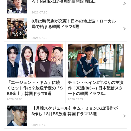
る！Netflixほか8月配信開始 韓国...
2026.07.30
8月は時代劇が充実！日本の地上波・ローカル
局で始まる韓国ドラマ6選
2026.07.30
「エージェント・キム」に続
チョン・へイン2年ぶりの主演
くヒット作は？放送予定の「S
作！来週(8/3～) 日本配信スタ
BS金土」韓国ドラマ9選
ートの韓国ドラマ3...
2026.08.05
2026.07.29
【月韓スケジュール】キム・ミョンス出演作が
3作も！8月BS放送 韓国ドラマ13選
2026.07.28