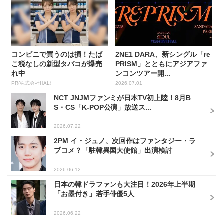
コンビニで買うのは損！たば
2NE1 DARA、新シングル「re
こ税なしの新型タバコが爆売
PRISM」とともにアジアファ
れ中
ンコンツアー開...
PR(株式会社HAL)
2026.07.01
NCT JNJMファンミが日本TV初上陸！8月B
S・CS「K-POP公演」放送ス...
2026.07.22
2PM イ・ジュノ、次回作はファンタジー・ラ
ブコメ？「駐韓異国大使館」出演検討
2026.06.12
日本の韓ドラファンも大注目！2026年上半期
「お墨付き」若手俳優5人
2026.06.22