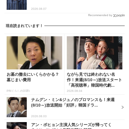
2026.08.07
Recommended by
現在読まれています！
お墓の撤去にいくらかかる？
ながら見では終われない名
墓じまい費用
作！来週(8/10～)放送スタート
「高視聴率」韓国時代劇...
PR(くらしの話題)
2026.08.04
ナムグン・ミン&ジュノのブロマンスも！来週
(8/10～)放送開始「好評」韓国ドラ...
2026.08.03
アン・ボヒョン主演人気シリーズが帰ってく