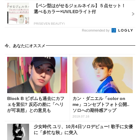
【ペン型はがせるジェルネイル】５点セット！
選べるカラー×UV/LEDライト付
PR(SEVEN BEAUTY)
Recommended by
今、あなたにオススメ
Block B ビボムも過去にカフ
カン・ダニエル「color on
ェを宣伝? 反応の差に「ヘリ
me」コンセプトフォト公開..
が可哀想」との意見も
ソロへの期待感アップ
2019.07.16
少女時代 ユリ、10月4日ソロデビュー! 歌手に女優
に「多忙な秋」に突入