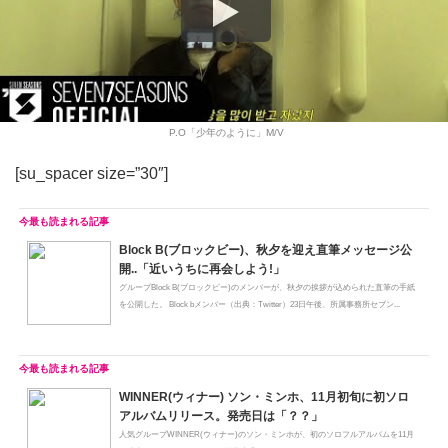
P.O「少年のように」M/V
[su_spacer size=”30″]
Block B(ブロックビー)、秋夕を迎え直筆メッセージ公
開..「近いうちに再会しよう!」
グループBlock B(ブロックビー)のメンバーが、秋夕の挨拶が込められた直筆の手紙
を公開した。 Block bメンバー（出典：Twitter）23日午後、所属事務所セブン...
WINNER(ウィナー) ソン・ミンホ、11月初旬に初ソロ
アルバムリリース。発売日は「？？」
人気グループWINNER(ウィナー)のソン・ミンホが、初のソロフルアルバムを11月