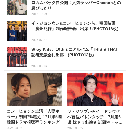
ロカムバック曲公開！人気ラッパーCheetahとの
息ぴったり
2018.10.09
イ・ジョンウン&コン・ヒョジンら、韓国映画
「慶州紀行」制作報告会に出席！(PHOTO16枚)
2026.07.27
Stray Kids、10thミニアルバム「THIS & THAT」
記者懇談会に出席！(PHOTO12枚)
2026.08.06
コン・ヒョジン主演「人妻キ
ソ・ジソブからイ・ドンウク
ラー」初回7%超え！7月第5週
へ首位バトンタッチ！7月第5
韓国ドラマ視聴率ランキング
週 韓ドラ出演者 話題性トップ
5
2026.08.03
2026.08.05