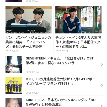
2026.07.21
ソン・ガン×イ・ジュニョンの
チョン・へイン2年ぶりの主演
共演に期待！「フォーハン
作！来週(8/3～) 日本配信スタ
ズ」撮影スチール初公開
ートの韓国ドラマ3...
2026.06.18
2026.07.29
SEVENTEEN ドギョム、「恋は命がけ」OST
第2弾に参加！切ないロックバラ...
2026.07.24
BTS、13カ月連続首位の快挙！7月K-POPボー
イズグループ ブランド評判トッ...
2026.07.13
i-dle ミヨン、日本初のデジタルシングル「RU
N AWAY」8/10発売決定...