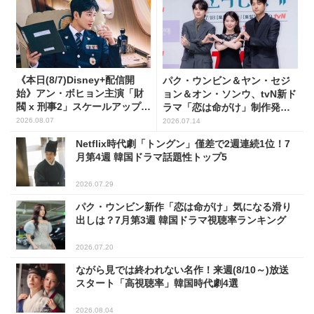
《本日(8/7)Disney+配信開
パク・ウンビン＆ヤン・セジ
始》アン・ボヒョン主演「財
ョン＆オン・ソンウ、tvN新ド
閥 x 刑事2」スケールアップし
ラマ「恋は命がけ」制作発表
たFLEX捜査に注目
会に出席！(PHOTO18枚)
2026.08.07
2026.07.14
Netflix時代劇「トングン」僅差で2週連続1位！7
月第4週 韓国ドラマ話題性トップ5
2026.07.29
パク・ウンビン新作「恋は命がけ」気になる滑り
出しは？7月第3週 韓国ドラマ視聴率ランキング
2026.07.20
ながら見では終われない名作！来週(8/10～)放送
スタート「高視聴率」韓国時代劇4選
2026.08.04