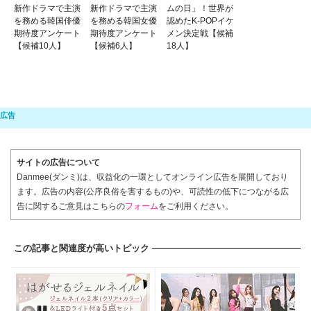
新作ドラマで主演
新作ドラマで主演
ムの日」！世界が
を務める韓国俳優
を務める韓国女優
認めたK-POPイケ
期待度アンケート
期待度アンケート
メン決定戦【候補
【候補10人】
【候補6人】
18人】
サイトの広告について
Danmee(ダンミ)は、収益化の一環としてオンライン広告を展開しており
ます。広告の内容(公序良俗を害するもの)や、可読性の低下につながる広
告に関するご意見はこちらの
フォーム
をご利用ください。
この記事と関連度が高いトピック