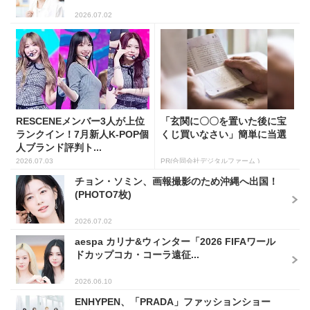
2026.07.02
RESCENEメンバー3人が上位
「玄関に〇〇を置いた後に宝
ランクイン！7月新人K-POP個
くじ買いなさい」簡単に当選
人ブランド評判ト...
2026.07.03
PR(合同会社デジタルファーム )
チョン・ソミン、画報撮影のため沖縄へ出国！
(PHOTO7枚)
2026.07.02
aespa カリナ&ウィンター「2026 FIFAワール
ドカップコカ・コーラ遠征...
2026.06.10
ENHYPEN、「PRADA」ファッションショー