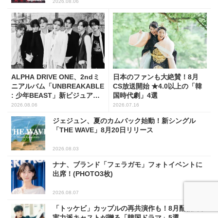
2026.08.06
ALPHA DRIVE ONE、2ndミ
日本のファンも大絶賛！8月
ニアルバム「UNBREAKABLE
CS放送開始 ★4.0以上の「韓
: 少年BEAST」新ビジュアル
国時代劇」4選
解禁！
2026.08.06
2026.07.16
ジェジュン、夏のカムバック始動！新シングル
「THE WAVE」8月20日リリース
2026.08.03
ナナ、ブランド「フェラガモ」フォトイベントに
出席！(PHOTO3枚)
2026.08.07
「トッケビ」カップルの再共演作も！8月配信終了
実力派キャストが贈る「韓国ドラマ」5選