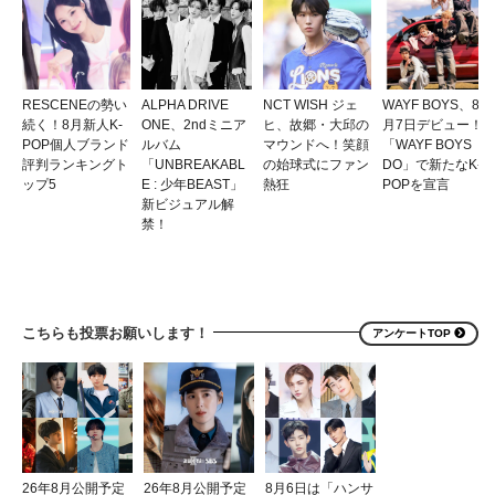
RESCENEの勢い
ALPHA DRIVE
NCT WISH ジェ
WAYF BOYS、8
続く！8月新人K-
ONE、2ndミニア
ヒ、故郷・大邱の
月7日デビュー！
POP個人ブランド
ルバム
マウンドへ！笑顔
「WAYF BOYS
評判ランキングト
「UNBREAKABL
の始球式にファン
DO」で新たなK-
ップ5
E : 少年BEAST」
熱狂
POPを宣言
新ビジュアル解
禁！
こちらも投票お願いします！
アンケートTOP
26年8月公開予定
26年8月公開予定
8月6日は「ハンサ