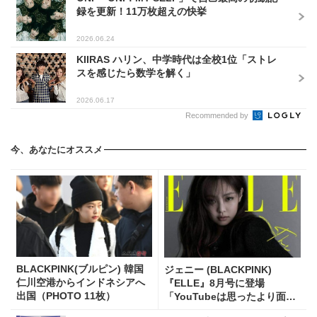
録を更新！11万枚超えの快挙
2026.06.24
KIIRAS ハリン、中学時代は全校1位「ストレ
スを感じたら数学を解く」
2026.06.17
Recommended by
今、あなたにオススメ
BLACKPINK(ブルピン) 韓国
ジェニー (BLACKPINK)
仁川空港からインドネシアへ
『ELLE』8月号に登場
出国（PHOTO 11枚）
「YouTubeは思ったより面白
い」