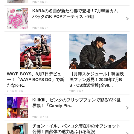
2026.06.09
KARAの名曲が新たな姿で登場！7月韓国カム
バックのK-POPアーティスト9組
2026.06.26
WAYF BOYS、8月7日デビュ
【月韓スケジュール】韓国映
ー！「WAYF BOYS DO」で新
画ファン必見！2026年7月B
たなK-P...
S・CS放送情報(全96...
2026.08.06
2026.06.18
KiiiKiii、ピンクのフリップフォンで彩るY2K世
界観！「Candy Pin...
2026.07.31
チョン・イル、バンコク滞在中のオフショット
公開！自然体の魅力あふれる近況