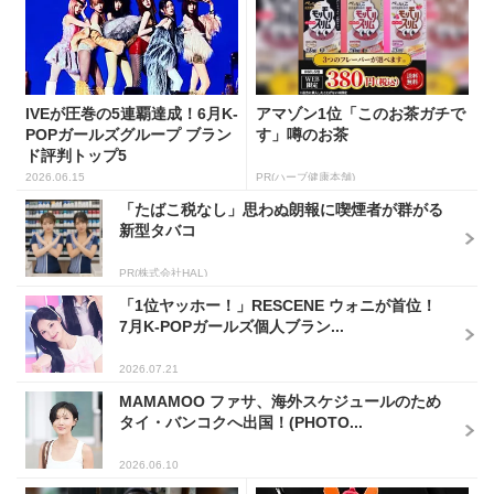
IVEが圧巻の5連覇達成！6月K-
アマゾン1位「このお茶ガチで
POPガールズグループ ブラン
す」噂のお茶
ド評判トップ5
2026.06.15
PR(ハーブ健康本舗)
「たばこ税なし」思わぬ朗報に喫煙者が群がる
新型タバコ
PR(株式会社HAL)
「1位ヤッホー！」RESCENE ウォニが首位！
7月K-POPガールズ個人ブラン...
2026.07.21
MAMAMOO ファサ、海外スケジュールのため
タイ・バンコクへ出国！(PHOTO...
2026.06.10