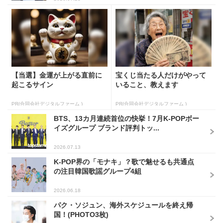
【当選】金運が上がる直前に
宝くじ当たる人だけがやって
起こるサイン
いること、教えます
PR(合同会社デジタルファーム )
PR(合同会社デジタルファーム )
BTS、13カ月連続首位の快挙！7月K-POPボー
イズグループ ブランド評判トッ...
2026.07.13
K-POP界の「モナキ」？歌で魅せるも共通点
の注目韓国歌謡グループ4組
2026.06.18
パク・ソジュン、海外スケジュールを終え帰
国！(PHOTO3枚)