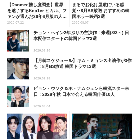
【Danmee推し度調査】世界
まるでお化け屋敷にいる感
を魅了するKep1er ヒカル、フ
覚‥8月BS放送 おすすめの韓
ァンが選んだ26年6月版の人気
国ホラー映画3選
No.1に！
2026.07.22
2026.08.07
チョン・へイン2年ぶりの主演作！来週(8/3～) 日
本配信スタートの韓国ドラマ3選
2026.07.29
【月韓スケジュール】キム・ミョンス出演作が3作
も！8月BS放送 韓国ドラマ13選
2026.07.28
ビョン・ウソク＆ホ・ナムジュンら韓流スター来
日！2026年秋 日本で会える韓国俳優10人
2026.08.04