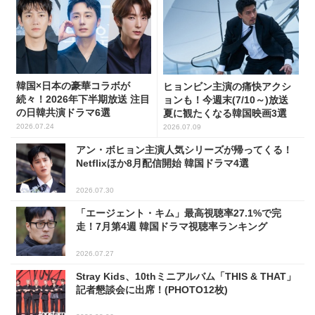
韓国×日本の豪華コラボが
ヒョンビン主演の痛快アクシ
続々！2026年下半期放送 注目
ョンも！今週末(7/10～)放送
の日韓共演ドラマ6選
夏に観たくなる韓国映画3選
2026.07.24
2026.07.09
アン・ボヒョン主演人気シリーズが帰ってくる！
Netflixほか8月配信開始 韓国ドラマ4選
2026.07.30
「エージェント・キム」最高視聴率27.1%で完
走！7月第4週 韓国ドラマ視聴率ランキング
2026.07.27
Stray Kids、10thミニアルバム「THIS & THAT」
記者懇談会に出席！(PHOTO12枚)