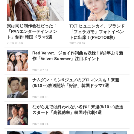
実は同じ制作会社だった！
TXT ヒュニンカイ、ブランド
「PANエンターテインメン
「フェラガモ」フォトイベン
ト」制作 韓国ドラマ5選
トに出席！(PHOTO8枚)
2026.08.06
2026.08.07
Red Velvet、ジョイ作詞曲も収録！約2年ぶり新
作「Velvet Summer」注目ポイント
2026.07.31
ナムグン・ミン&ジュノのブロマンスも！来週
(8/10～)放送開始「好評」韓国ドラマ7選
2026.08.03
ながら見では終われない名作！来週(8/10～)放送
スタート「高視聴率」韓国時代劇4選
2026.08.04