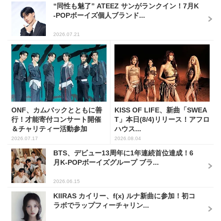
“同性も魅了” ATEEZ サンがランクイン！7月K
-POPボーイズ個人ブランド...
2026.07.21
ONF、カムバックとともに善
KISS OF LIFE、新曲「SWEA
行！才能寄付コンサート開催
T」本日(8/4)リリース！アフロ
＆チャリティー活動参加
ハウス...
2026.07.17
2026.08.04
BTS、デビュー13周年に1年連続首位達成！6
月K-POPボーイズグループ ブラ...
2026.06.15
KIIRAS カイリー、f(x) ルナ新曲に参加！初コ
ラボでラップフィーチャリン...