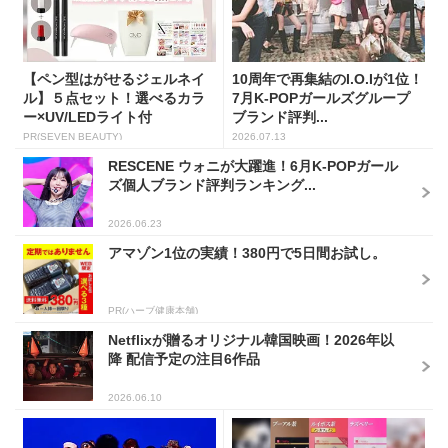
【ペン型はがせるジェルネイ
10周年で再集結のI.O.Iが1位！
ル】５点セット！選べるカラ
7月K-POPガールズグループ
ー×UV/LEDライト付
ブランド評判...
PR(SEVEN BEAUTY)
2026.07.13
RESCENE ウォニが大躍進！6月K-POPガール
ズ個人ブランド評判ランキング...
2026.06.23
アマゾン1位の実績！380円で5日間お試し。
PR(ハーブ健康本舗)
Netflixが贈るオリジナル韓国映画！2026年以
降 配信予定の注目6作品
2026.06.10