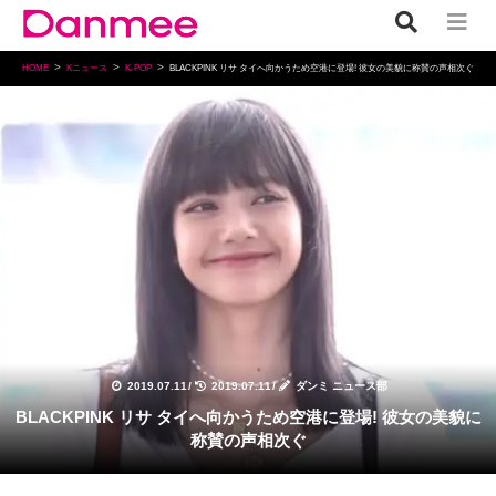
HOME
Kニュース
K-POP
BLACKPINK リサ タイへ向かうため空港に登場! 彼女の美貌に称賛の声相次ぐ
K-POP
2019.07.11
/
2019.07.11
/
ダンミ ニュース部
BLACKPINK リサ タイへ向かうため空港に登場! 彼女の美貌に
称賛の声相次ぐ