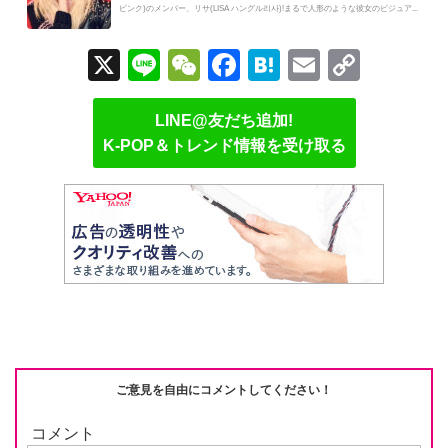
ピンク)のメンバー、リサ(LISA ハングル리사)!まるで人形のような彼女のビジュア...
X
Li
W
F
H
E
C
n
e
a
at
m
o
e
C
c
e
ail
p
LINE@友だち追加!
K-POP＆トレンド情報を受け取る
h
e
n
y
at
b
a
Li
o
n
o
k
k
ご意見を自由にコメントしてください！