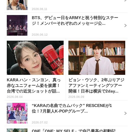
2026.06.11
BTS、デビュー日をARMYと祝う特別なステー
ジ！メンバーそれぞれのメッセージ公...
2026.06.12
KARA ハン・スンヨン、真っ
ビョン・ウソク、2年ぶりアジ
赤なユニフォーム姿を披露！
アファンミーティングツアー
台湾での近況ショットが話...
開催！日本は横浜で2day...
2026.08.04
2026.06.09
“KARAの名曲でカムバック” RESCENEが1
位！7月新人K-POPグループ...
2026.07.02
ONF「ONF: MY SELF」で自己最高の初動記