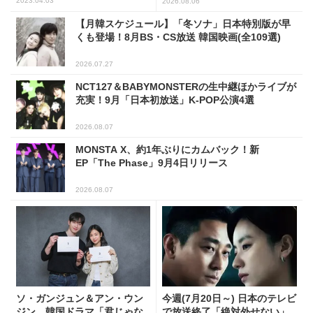
2023.04.03
2026.08.06
【月韓スケジュール】「冬ソナ」日本特別版が早
くも登場！8月BS・CS放送 韓国映画(全109選)
2026.07.27
NCT127＆BABYMONSTERの生中継ほかライブが
充実！9月「日本初放送」K-POP公演4選
2026.08.07
MONSTA X、約1年ぶりにカムバック！新
EP「The Phase」9月4日リリース
2026.08.07
ソ・ガンジュン＆アン・ウン
今週(7月20日～) 日本のテレビ
ジン、韓国ドラマ「君じゃな
で放送終了「絶対外せない」