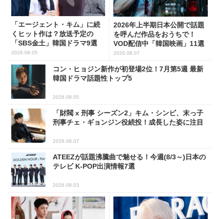
「エージェント・キム」に続
2026年上半期日本公開で話題
くヒット作は？放送予定の
を呼んだ作品をおうちで！
「SBS金土」韓国ドラマ9選
VOD配信中「韓国映画」11選
2026.08.05
2026.08.07
コン・ヒョジン新作が初登場2位！7月第5週 最新
韓国ドラマ話題性トップ5
2026.08.05
「財閥 x 刑事 シーズン2」キム・シンビ、末っ子
刑事チェ・ギョンジン役続投！成長した姿に注目
2026.08.07
ATEEZが話題沸騰曲で魅せる！今週(8/3～)日本の
テレビ K-POP出演情報7選
2026.08.03