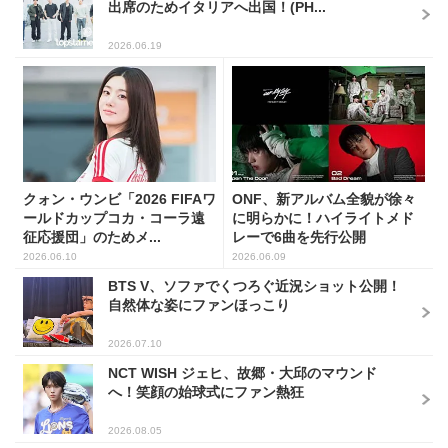
出席のためイタリアへ出国！(PH...
2026.06.19
クォン・ウンビ「2026 FIFAワ
ONF、新アルバム全貌が徐々
ールドカップコカ・コーラ遠
に明らかに！ハイライトメド
征応援団」のためメ...
レーで6曲を先行公開
2026.06.10
2026.06.09
BTS V、ソファでくつろぐ近況ショット公開！
自然体な姿にファンほっこり
2026.07.10
NCT WISH ジェヒ、故郷・大邱のマウンド
へ！笑顔の始球式にファン熱狂
2026.08.05