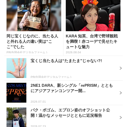
同じ宝くじなのに、当たる人
KARA 知英、台湾で野球観戦
と外れる人の違い実は“こ
を満喫！赤コーデで見せたキ
こ”でした
ュートな魅力
PR(合同会社デジタルファーム )
2026.08.04
宝くじ当たる人は“たまたま”じゃない?!
PR(合同会社デジタルファーム )
2NE1 DARA、新シングル「rePRISM」ととも
にアジアファンコンツアー開...
2026.07.01
パク・ボゴム、エプロン姿のオフショット公
開！温かなメッセージとともに近況報告
2026.07.23