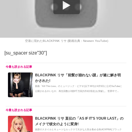
空港に現れたBLACKPINK リサ (動画出典：Newsen YouTube)
[su_spacer size”30″]
BLACKPINK リサ「前髪が崩れない謎」が遂に解き明
かされた!
新曲「Kill This Love」のミュージック・ビデオ(以下:MV)が4月5日に公式YouTubeに
公開されるやいなや、再生回数が2億9千万回(5月6日現在)を突破し、世界中で...
BLACKPINK リサ 直伝の「AS IF IT'S YOUR LAST」の
メイクで彼女のように変身!
抜群のスタイルとキュートなルックスで大きな人気を集めるBLACKPINK(ブラック