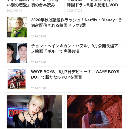
い別の恋愛」初の台本読み合
韓国ドラマ5選＆見逃しVOD
わせで抜群のケミ
2026.08.05
2026.07.22
2026年秋は話題作ラッシュ！Netflix・Disney+で
独占配信される韓国ドラマ3選
2026.08.07
チョン・ヘイン＆カン・ハヌル、9月公開長編アニ
メ映画「ギル」で声優共演
2026.08.07
WAYF BOYS、8月7日デビュー！「WAYF BOYS
DO」で新たなK-POPを宣言
2026.08.06