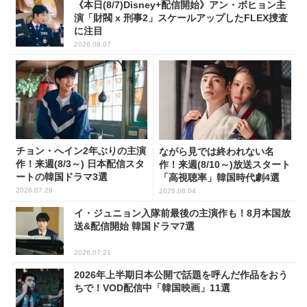
《本日(8/7)Disney+配信開始》アン・ボヒョン主
演「財閥 x 刑事2」スケールアップしたFLEX捜査
に注目
2026.08.07
チョン・へイン2年ぶりの主演
ながら見では終われない名
作！来週(8/3～) 日本配信スタ
作！来週(8/10～)放送スタート
ートの韓国ドラマ3選
「高視聴率」韓国時代劇4選
2026.07.29
2026.08.04
イ・ジュニョン入隊前最後の主演作も！8月本国放
送&配信開始 韓国ドラマ7選
2026.07.21
2026年上半期日本公開で話題を呼んだ作品をおう
ちで！VOD配信中「韓国映画」11選