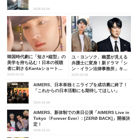
2026.03.04
韓国時代劇に「短さ×縦型」の
ユ・ヨンソク、幽霊が見える
美学を持ち込む！日本の視聴
弁護士に変身！新ドラマ「シ
者に刺さるKantaショートド
ン・イラン法律事務所」キャ
ラマの革新
ラクター公開
2026.02.03
2026.03.06
AIMERS、日本単独ミニライブを成功裏に終了！
「これからの日本活動にも期待してほしい」
2024.04.09
AIMERS、新体制での来日公演「AIMERS Live in
Tokyo〈Forever Ever〉: [ZERØ BACK]」開催決
定！
2026.03.23