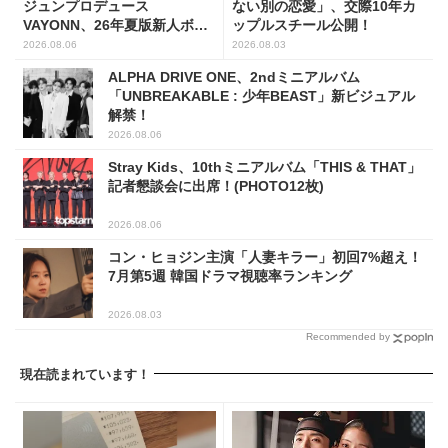
ジュンプロデュース
ない別の恋愛」、交際10年カ
VAYONN、26年夏版新人ボー
ップルスチール公開！
イズグループ人気No.1に
2026.08.06
2026.08.03
ALPHA DRIVE ONE、2ndミニアルバム
「UNBREAKABLE : 少年BEAST」新ビジュアル
解禁！
2026.08.06
Stray Kids、10thミニアルバム「THIS & THAT」
記者懇談会に出席！(PHOTO12枚)
2026.08.06
コン・ヒョジン主演「人妻キラー」初回7%超え！
7月第5週 韓国ドラマ視聴率ランキング
2026.08.03
Recommended by
現在読まれています！