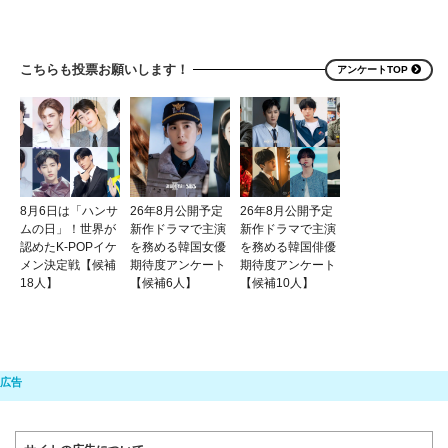
こちらも投票お願いします！
アンケートTOP
8月6日は「ハンサ
26年8月公開予定
26年8月公開予定
ムの日」！世界が
新作ドラマで主演
新作ドラマで主演
認めたK-POPイケ
を務める韓国女優
を務める韓国俳優
メン決定戦【候補
期待度アンケート
期待度アンケート
18人】
【候補6人】
【候補10人】