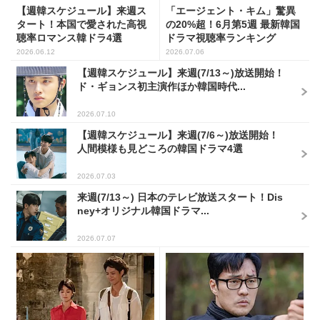
【週韓スケジュール】来週ス
「エージェント・キム」驚異
タート！本国で愛された高視
の20%超！6月第5週 最新韓国
聴率ロマンス韓ドラ4選
ドラマ視聴率ランキング
2026.06.12
2026.07.06
【週韓スケジュール】来週(7/13～)放送開始！
ド・ギョンス初主演作ほか韓国時代...
2026.07.10
【週韓スケジュール】来週(7/6～)放送開始！
人間模様も見どころの韓国ドラマ4選
2026.07.03
来週(7/13～) 日本のテレビ放送スタート！Dis
ney+オリジナル韓国ドラマ...
2026.07.07