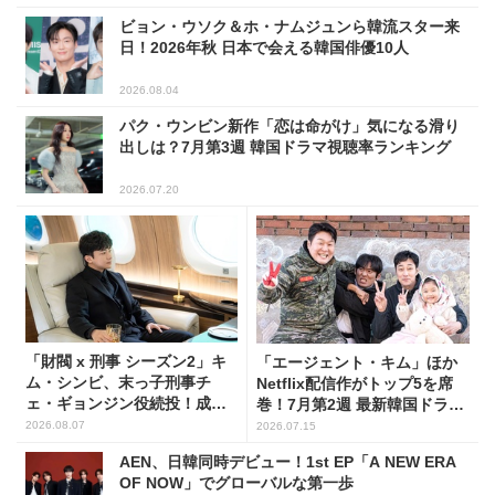
ビョン・ウソク＆ホ・ナムジュンら韓流スター来
日！2026年秋 日本で会える韓国俳優10人
2026.08.04
パク・ウンビン新作「恋は命がけ」気になる滑り
出しは？7月第3週 韓国ドラマ視聴率ランキング
2026.07.20
「財閥 x 刑事 シーズン2」キ
「エージェント・キム」ほか
ム・シンビ、末っ子刑事チ
Netflix配信作がトップ5を席
ェ・ギョンジン役続投！成長
巻！7月第2週 最新韓国ドラマ
した姿に注目
話題性1位～5位
2026.08.07
2026.07.15
AEN、日韓同時デビュー！1st EP「A NEW ERA
OF NOW」でグローバルな第一歩