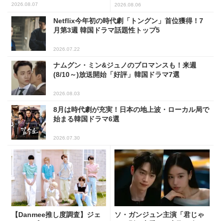
2026.08.07
2026.08.06
Netflix今年初の時代劇「トングン」首位獲得！7
月第3週 韓国ドラマ話題性トップ5
2026.07.22
ナムグン・ミン&ジュノのブロマンスも！来週
(8/10～)放送開始「好評」韓国ドラマ7選
2026.08.03
8月は時代劇が充実！日本の地上波・ローカル局で
始まる韓国ドラマ6選
2026.07.30
【Danmee推し度調査】ジェ
ソ・ガンジュン主演「君じゃ