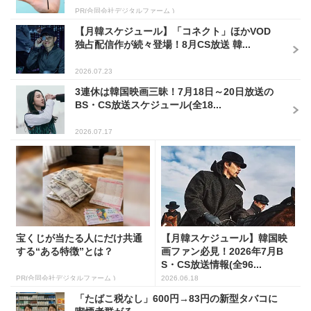
PR(合同会社デジタルファーム )
【月韓スケジュール】「コネクト」ほかVOD
独占配信作が続々登場！8月CS放送 韓...
2026.07.23
3連休は韓国映画三昧！7月18日～20日放送の
BS・CS放送スケジュール(全18...
2026.07.17
宝くじが当たる人にだけ共通
【月韓スケジュール】韓国映
する“ある特徴”とは？
画ファン必見！2026年7月B
S・CS放送情報(全96...
PR(合同会社デジタルファーム )
2026.06.18
「たばこ税なし」600円→83円の新型タバコに