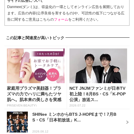
サイトの広告について
Danmee(ダンミ)は、収益化の一環としてオンライン広告を展開しており
ます。広告の内容(公序良俗を害するもの)や、可読性の低下につながる広
告に関するご意見はこちらの
フォーム
をご利用ください。
この記事と関連度が高いトピック
家庭用プラズマ美顔器！プラ
NCT JNJMファンミが日本TV
ズマの力でハリに満ちたツヤ
初上陸！8月BS・CS「K-POP
肌へ。肌本来の美しさを実感
公演」放送ス...
し...
PR(SEVEN BEAUTY)
2026.07.22
SHINee ミンホからBTS J-HOPEまで！7月B
S・CS「日本初放送」K...
2026.06.12