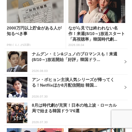
2000万円以上貯金がある人が
ながら見では終われない名
知るべき事
作！来週(8/10～)放送スタート
「高視聴率」韓国時代劇...
PR(くらしの話題)
2026.08.04
ナムグン・ミン&ジュノのブロマンスも！来週
(8/10～)放送開始「好評」韓国ドラ...
2026.08.03
アン・ボヒョン主演人気シリーズが帰ってく
る！Netflixほか8月配信開始 韓国...
2026.07.30
8月は時代劇が充実！日本の地上波・ローカル
局で始まる韓国ドラマ6選
2026.07.30