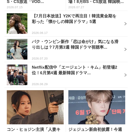
S・CS放送「VOD...
場！8月BS・CS放送 韓国映...
2026.07.15
2026.07.27
【7月日本放送】Y2Kで再注目！韓流黄金期を
彩った「懐かしの韓国ドラマ」5選
2026.06.17
パク・ウンビン新作「恋は命がけ」気になる滑
り出しは？7月第3週 韓国ドラマ視聴率...
2026.07.20
Netflix配信中「エージェント・キム」初登場2
位！6月第4週 最新韓国ドラマ...
2026.06.29
コン・ヒョジン主演「人妻キ
ジェジュン新曲初披露！今週