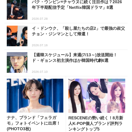
パク・ウンビン×チャウヌに続く注目作は？2026
年下半期配信予定「Netflix韓国ドラマ」8選
2026.07.28
イ・ドンウク、「殺し屋たちの店2」で最強の叔父
チョン・ジンマンとして帰還！
2026.07.16
【週韓スケジュール】来週(7/13～)放送開始！
ド・ギョンス初主演作ほか韓国時代劇6選
2026.07.10
ナナ、ブランド「フェラガ
RESCENEの勢い続く！8月新
モ」フォトイベントに出席！
人K-POP個人ブランド評判ラ
(PHOTO3枚)
ンキングトップ5