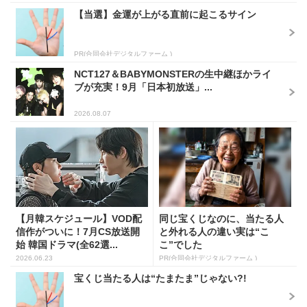
【当選】金運が上がる直前に起こるサイン
PR(合同会社デジタルファーム )
NCT127＆BABYMONSTERの生中継ほかライ
ブが充実！9月「日本初放送」...
2026.08.07
【月韓スケジュール】VOD配
同じ宝くじなのに、当たる人
信作がついに！7月CS放送開
と外れる人の違い実は“こ
始 韓国ドラマ(全62選...
こ”でした
2026.06.23
PR(合同会社デジタルファーム )
宝くじ当たる人は“たまたま”じゃない?!