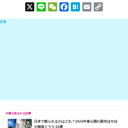
X
Li
W
F
H
E
C
n
e
a
at
m
o
e
C
c
e
ail
p
h
e
n
y
at
b
a
Li
o
n
o
k
k
日本で観られるのはどれ？2024年春公開の新作ほやほ
や韓国ドラマ 24選