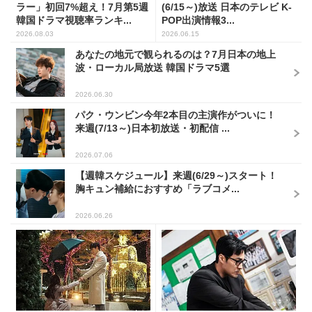
ラー」初回7%超え！7月第5週
(6/15～)放送 日本のテレビ K-
韓国ドラマ視聴率ランキ...
POP出演情報3...
2026.08.03
2026.06.15
あなたの地元で観られるのは？7月日本の地上
波・ローカル局放送 韓国ドラマ5選
2026.06.30
パク・ウンビン今年2本目の主演作がついに！
来週(7/13～)日本初放送・初配信 ...
2026.07.06
【週韓スケジュール】来週(6/29～)スタート！
胸キュン補給におすすめ「ラブコメ...
2026.06.26