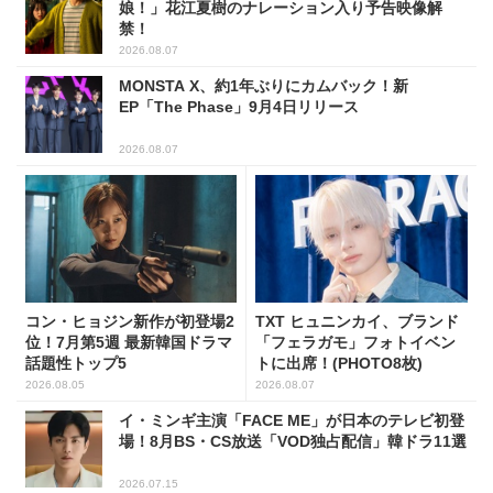
娘！」花江夏樹のナレーション入り予告映像解
禁！
2026.08.07
MONSTA X、約1年ぶりにカムバック！新
EP「The Phase」9月4日リリース
2026.08.07
コン・ヒョジン新作が初登場2
TXT ヒュニンカイ、ブランド
位！7月第5週 最新韓国ドラマ
「フェラガモ」フォトイベン
話題性トップ5
トに出席！(PHOTO8枚)
2026.08.05
2026.08.07
イ・ミンギ主演「FACE ME」が日本のテレビ初登
場！8月BS・CS放送「VOD独占配信」韓ドラ11選
2026.07.15