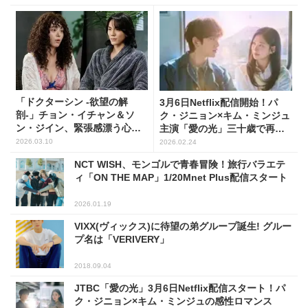
「ドクターシン -欲望の解
3月6日Netflix配信開始！パ
剖-」チョン・イチャン＆ソ
ク・ジニョン×キム・ミンジュ
ン・ジイン、緊張感漂う心理
主演「愛の光」三十歳で再び
戦
交差する初恋
2026.03.10
2026.02.24
NCT WISH、モンゴルで青春冒険！旅行バラエテ
ィ「ON THE MAP」1/20Mnet Plus配信スタート
2026.01.19
VIXX(ヴィックス)に待望の弟グループ誕生! グルー
プ名は「VERIVERY」
2018.09.04
JTBC「愛の光」3月6日Netflix配信スタート！パ
ク・ジニョン×キム・ミンジュの感性ロマンス