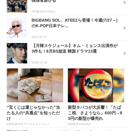
喫煙者群がる
PR(株式会社HAL)
BIGBANG SOL、ATEEZら登場！今週(7/27～)
のK-POP日本テレ...
2026.07.27
【月韓スケジュール】キム・ミョンス出演作が
3作も！8月BS放送 韓国ドラマ13選
2026.07.28
“宝くじは運じゃなかった”当
新型タバコが大反響！「たば
たる人の“共通点”を知っただ
こ税、さようなら」600円→8
け
3円の新型が爆売れ
PR(合同会社デジタルファーム )
PR(株式会社HAL)