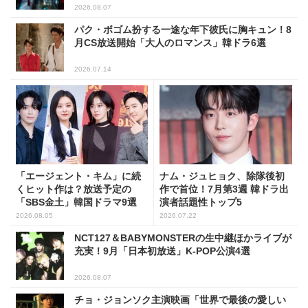
2026.08.07
パク・ボゴム扮する一途な年下彼氏に胸キュン！8
月CS放送開始「大人のロマンス」韓ドラ6選
2026.07.14
「エージェント・キム」に続
ナム・ジュヒョク、除隊後初
くヒット作は？放送予定の
作で首位！7月第3週 韓ドラ出
「SBS金土」韓国ドラマ9選
演者話題性トップ5
2026.08.05
2026.07.22
NCT127＆BABYMONSTERの生中継ほかライブが
充実！9月「日本初放送」K-POP公演4選
2026.08.07
チョ・ジョンソク主演映画「世界で最後の愛しい