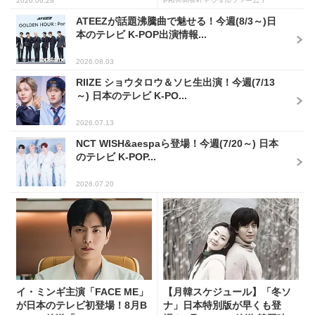
2026.06.29
PR(合同会社デジタルファーム )
ATEEZが話題沸騰曲で魅せる！今週(8/3～)日
本のテレビ K-POP出演情報...
2026.08.03
RIIZE ショウタロウ＆ソヒ生出演！今週(7/13
～) 日本のテレビ K-PO...
2026.07.13
NCT WISH&aespaら登場！今週(7/20～) 日本
のテレビ K-POP...
2026.07.20
イ・ミンギ主演「FACE ME」
【月韓スケジュール】「冬ソ
が日本のテレビ初登場！8月B
ナ」日本特別版が早くも登