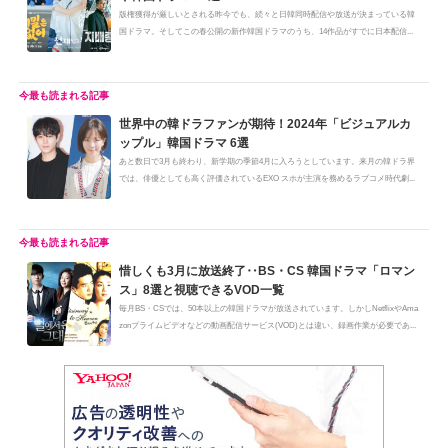
版権獲得が厳しいとされる昨今でも、続々と日韓同時配信や放送が決まっている韓
国ドラマ。そしてこの春公開の新作韓国ドラマのうち、14作品がすでに日本配信...
世界中の韓ドラファンが期待！2024年「ビジュアルカ
ップル」韓国ドラマ 6選
あと数日で3月も終わり、新学期の季節4月に入ろうとしています。来月の韓ドラ界
では、俳優としても高く評価されているEXO スホが主演を務めるラブコメ時代劇...
惜しくも3月に放送終了‥BS・CS 韓国ドラマ「ロマン
ス」8選と視聴できるVOD一覧
毎月BS・CSでは、50本以上の韓国ドラマが放送されています。しかしNetflixやAma
zonプライムビデオなどの動画配信サービス(VOD)とは違い、録画作業が必要であ...