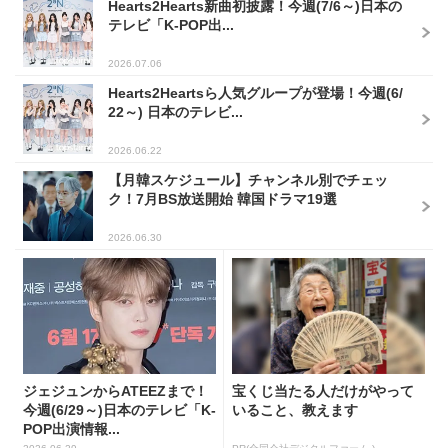
Hearts2Hearts新曲初披露！今週(7/6～)日本の
テレビ「K-POP出...
2026.07.06
Hearts2Heartsら人気グループが登場！今週(6/
22～) 日本のテレビ...
2026.06.22
【月韓スケジュール】チャンネル別でチェッ
ク！7月BS放送開始 韓国ドラマ19選
2026.06.30
ジェジュンからATEEZまで！
宝くじ当たる人だけがやって
今週(6/29～)日本のテレビ「K-
いること、教えます
POP出演情報...