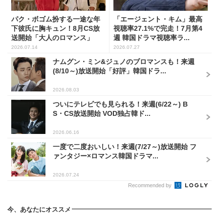
パク・ボゴム扮する一途な年
「エージェント・キム」最高
下彼氏に胸キュン！8月CS放
視聴率27.1%で完走！7月第4
送開始「大人のロマンス」
週 韓国ドラマ視聴率ラ...
韓...
2026.07.14
2026.07.27
ナムグン・ミン&ジュノのブロマンスも！来週
(8/10～)放送開始「好評」韓国ドラ...
2026.08.03
ついにテレビでも見られる！来週(6/22～) B
S・CS放送開始 VOD独占韓ド...
2026.06.16
一度で二度おいしい！来週(7/27～)放送開始 フ
ァンタジー×ロマンス韓国ドラマ...
2026.07.24
Recommended by
今、あなたにオススメ