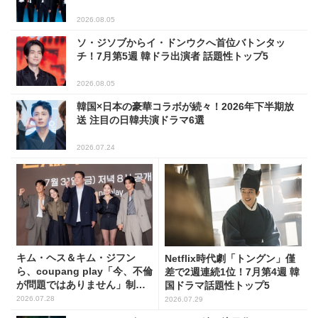
2026.08.05
ソ・ジソブからイ・ドンウクへ首位バトンタッ
チ！7月第5週 韓ドラ出演者 話題性トップ5
2026.08.05
韓国×日本の豪華コラボが続々！2026年下半期放
送 注目の日韓共演ドラマ6選
2026.07.24
キム・ヘス＆キム・ジフン
Netflix時代劇「トングン」僅
ら、coupang play「今、不倫
差で2週連続1位！7月第4週 韓
が問題ではありません」制作
国ドラマ話題性トップ5
発表会に出席！(PHOTO15枚)
2026.07.28
2026.07.29