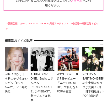
記事に関するご意見や情報提供はこちらの
フォーム
をご利
用ください。
韓国芸能ニュース
K-POP
K-POP男性アーティスト
今話題の韓国芸能トピッ
ク
編集部おすすめ記事
i-dle ミヨン、日
ALPHA DRIVE
WAYF BOYS、8
NCT127＆
本初のデジタルシ
ONE、2ndミニア
月7日デビュー！
BABYMONSTER
ングル「RUN
ルバム
「WAYF BOYS
の生中継ほかライ
AWAY」8/10発売
「UNBREAKABL
DO」で新たなK-
ブが充実！9月
決定！
E : 少年BEAST」
POPを宣言
「日本初放送」K-
新ビジュアル解
POP公演4選
禁！