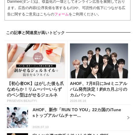
Danmee(ダンミ)は、収益化の一環としてオンライン広告を展開しており
ます。広告の内容(公序良俗を害するもの)や、可読性の低下につながる広
告に関するご意見はこちらの
フォーム
をご利用ください。
この記事と関連度が高いトピック
【初心者OK】はがした後も爪
AHOF、7月8日に3rdミニアル
なめらか！リムーバーいらず
バム発売決定！約8カ月ぶりの
のペン型はがせるジェルネ
カムバックへ
イ...
PR(SEVEN BEAUTY)
2026.06.16
AHOF、新作「RUN TO YOU」22カ国のiTune
sトップアルバムチャー...
2026.07.10