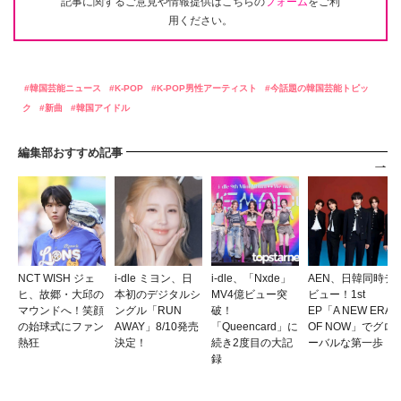
記事に関するご意見や情報提供はこちらの
フォーム
をご利
用ください。
韓国芸能ニュース
K-POP
K-POP男性アーティスト
今話題の韓国芸能トピッ
ク
新曲
韓国アイドル
編集部おすすめ記事
NCT WISH ジェ
i-dle ミヨン、日
i-dle、「Nxde」
AEN、日韓同時デ
ヒ、故郷・大邱の
本初のデジタルシ
MV4億ビュー突
ビュー！1st
マウンドへ！笑顔
ングル「RUN
破！
EP「A NEW ERA
の始球式にファン
AWAY」8/10発売
「Queencard」に
OF NOW」でグロ
熱狂
決定！
続き2度目の大記
ーバルな第一歩
録