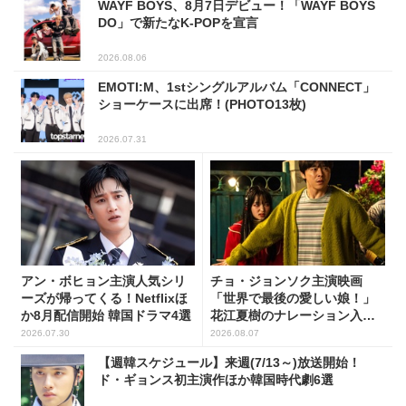
WAYF BOYS、8月7日デビュー！「WAYF BOYS
DO」で新たなK-POPを宣言
2026.08.06
EMOTI:M、1stシングルアルバム「CONNECT」
ショーケースに出席！(PHOTO13枚)
2026.07.31
アン・ボヒョン主演人気シリ
チョ・ジョンソク主演映画
ーズが帰ってくる！Netflixほ
「世界で最後の愛しい娘！」
か8月配信開始 韓国ドラマ4選
花江夏樹のナレーション入り
予告映像解禁！
2026.07.30
2026.08.07
【週韓スケジュール】来週(7/13～)放送開始！
ド・ギョンス初主演作ほか韓国時代劇6選