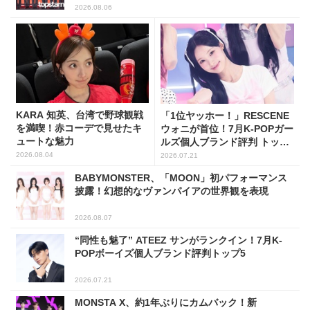
2026.08.06
KARA 知英、台湾で野球観戦
「1位ヤッホー！」RESCENE
を満喫！赤コーデで見せたキ
ウォニが首位！7月K-POPガー
ュートな魅力
ルズ個人ブランド評判 トップ
5
2026.08.04
2026.07.21
BABYMONSTER、「MOON」初パフォーマンス
披露！幻想的なヴァンパイアの世界観を表現
2026.08.07
“同性も魅了” ATEEZ サンがランクイン！7月K-
POPボーイズ個人ブランド評判トップ5
2026.07.21
MONSTA X、約1年ぶりにカムバック！新