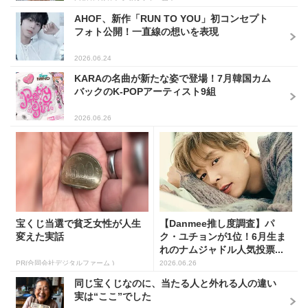
AHOF、新作「RUN TO YOU」初コンセプト
フォト公開！一直線の想いを表現
2026.06.24
KARAの名曲が新たな姿で登場！7月韓国カム
バックのK-POPアーティスト9組
2026.06.26
宝くじ当選で貧乏女性が人生
【Danmee推し度調査】パ
変えた実話
ク・ユチョンが1位！6月生ま
れのナムジャドル人気投票...
PR(合同会社デジタルファーム )
2026.06.26
同じ宝くじなのに、当たる人と外れる人の違い
実は“ここ”でした