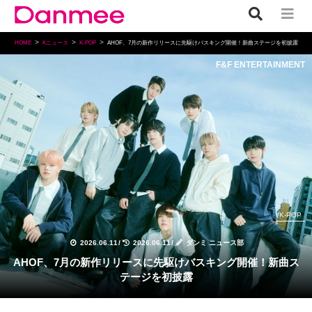
HOME
Kニュース
K-POP
AHOF、7月の新作リリースに先駆けバスキング開催！新曲ステージを初披露
F&F ENTERTAINMENT
K-POP
2026.06.11
/
2026.06.11
/
ダンミ ニュース部
AHOF、7月の新作リリースに先駆けバスキング開催！新曲ス
テージを初披露