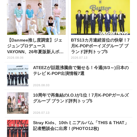
【Danmee推し度調査】ジェ
BTS13カ月連続首位の快挙！7
ジュンプロデュース
月K-POPボーイズグループ ブ
VAYONN、26年夏版新人ボー
ランド評判トップ5
イズグループ人気No.1に
2026.08.06
2026.07.13
ATEEZが話題沸騰曲で魅せる！今週(8/3～)日本の
テレビ K-POP出演情報7選
2026.08.03
10周年で再集結のI.O.Iが1位！7月K-POPガールズ
グループ ブランド評判トップ5
2026.07.13
Stray Kids、10thミニアルバム「THIS & THAT」
記者懇談会に出席！(PHOTO12枚)