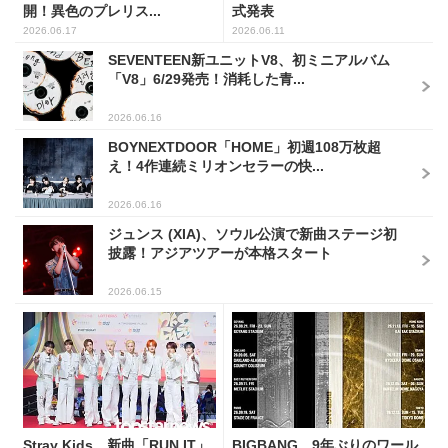
開！異色のプレリス...
式発表
2026.06.17
2026.06.11
SEVENTEEN新ユニットV8、初ミニアルバム
「V8」6/29発売！消耗した青...
2026.06.16
BOYNEXTDOOR「HOME」初週108万枚超
え！4作連続ミリオンセラーの快...
2026.06.16
ジュンス (XIA)、ソウル公演で新曲ステージ初
披露！アジアツアーが本格スタート
2026.06.15
Stray Kids、新曲「RUN IT」
BIGBANG、9年ぶりのワール