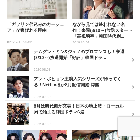
「ガソリン代込みのカーシェ
ながら見では終われない名
ア」が選ばれる理由
作！来週(8/10～)放送スタート
「高視聴率」韓国時代劇...
PR(くらしの話題)
2026.08.04
ナムグン・ミン&ジュノのブロマンスも！来週
(8/10～)放送開始「好評」韓国ドラ...
2026.08.03
アン・ボヒョン主演人気シリーズが帰ってく
る！Netflixほか8月配信開始 韓国...
2026.07.30
8月は時代劇が充実！日本の地上波・ローカル
局で始まる韓国ドラマ6選
2026.07.30