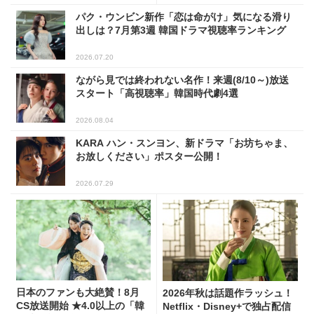
パク・ウンビン新作「恋は命がけ」気になる滑り
出しは？7月第3週 韓国ドラマ視聴率ランキング
2026.07.20
ながら見では終われない名作！来週(8/10～)放送
スタート「高視聴率」韓国時代劇4選
2026.08.04
KARA ハン・スンヨン、新ドラマ「お坊ちゃま、
お放しください」ポスター公開！
2026.07.29
日本のファンも大絶賛！8月
2026年秋は話題作ラッシュ！
CS放送開始 ★4.0以上の「韓
Netflix・Disney+で独占配信