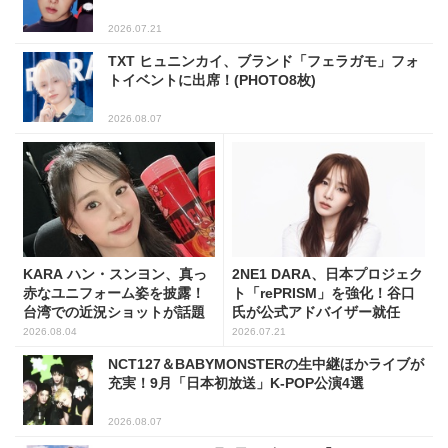
2026.07.21
TXT ヒュニンカイ、ブランド「フェラガモ」フォ
トイベントに出席！(PHOTO8枚)
2026.08.07
KARA ハン・スンヨン、真っ
2NE1 DARA、日本プロジェク
赤なユニフォーム姿を披露！
ト「rePRISM」を強化！谷口
台湾での近況ショットが話題
氏が公式アドバイザー就任
2026.08.04
2026.07.21
NCT127＆BABYMONSTERの生中継ほかライブが
充実！9月「日本初放送」K-POP公演4選
2026.08.07