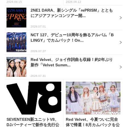
2026.06.15
2026.06.12
2NE1 DARA、新シングル「rePRISM」ととも
にアジアファンコンツアー開...
2026.07.01
NCT 127、デビュー10周年を飾るアルバム「B
LINGY」でカムバック！On...
2026.07.27
Red Velvet、ジョイ作詞曲も収録！約2年ぶり
新作「Velvet Summ...
2026.07.31
SEVENTEEN新ユニットV8、
Red Velvet、今夏ついに完全
DJパーティーで新作を先行公
体で帰還！8月カムバックを公