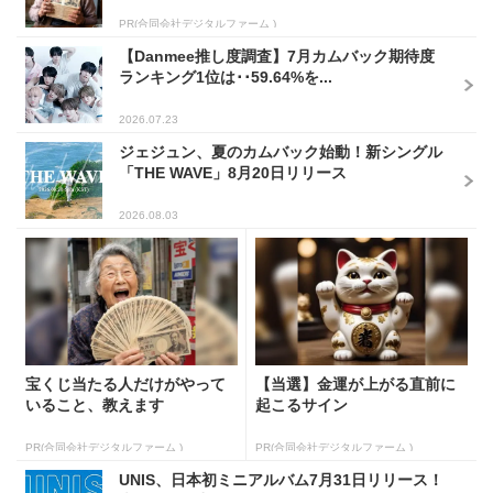
PR(合同会社デジタルファーム )
【Danmee推し度調査】7月カムバック期待度
ランキング1位は･･59.64%を...
2026.07.23
ジェジュン、夏のカムバック始動！新シングル
「THE WAVE」8月20日リリース
2026.08.03
宝くじ当たる人だけがやって
【当選】金運が上がる直前に
いること、教えます
起こるサイン
PR(合同会社デジタルファーム )
PR(合同会社デジタルファーム )
UNIS、日本初ミニアルバム7月31日リリース！