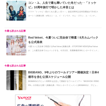
コン・ユ、人生で最も輝いていた冬だった･･「トッケ
ビ」10周年旅行で明かした本音とは
ドラマ『トッケビ～君がくれた愛しい日々～』放送10周年記念特別番組が7月4日ス
タート！(画像出典：tvN)コン・ユ、イ・ドンウク、キム・ゴウン、ユ・インナ...
Red Velvet、今夏ついに完全体で帰還！8月カムバック
を公式発表
今夏ついに完全体で帰還するRed Velvet (画像出典：©TOPSTAR NEWS)Red Velvet
が、この夏完全体でカムバックする。今月11日、所属事務所SMエンターテインメ
ン...
BIGBANG、9年ぶりのワールドツアー開催決定！日本4
都市を含む公演スケジュール公開
BIGBANGのデビュー20周年を記念して開催するワールドツアー『BIGSHOW: REBO
RN』の日程が公開！(画像出典：YGエンターテインメント)BIGBANGが、デビュー2
0周...