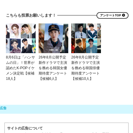
こちらも投票お願いします！
アンケートTOP
8月6日は「ハンサ
26年8月公開予定
26年8月公開予定
ムの日」！世界が
新作ドラマで主演
新作ドラマで主演
認めたK-POPイケ
を務める韓国女優
を務める韓国俳優
メン決定戦【候補
期待度アンケート
期待度アンケート
18人】
【候補6人】
【候補10人】
サイトの広告について