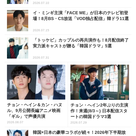
2026.07.10
イ・ミンギ主演「FACE ME」が日本のテレビ初登
場！8月BS・CS放送「VOD独占配信」韓ドラ11選
2026.07.15
「トッケビ」カップルの再共演作も！8月配信終了
実力派キャストが贈る「韓国ドラマ」5選
2026.07.31
チョン・ヘイン＆カン・ハヌ
チョン・へイン2年ぶりの主演
ル、9月公開長編アニメ映画
作！来週(8/3～) 日本配信スタ
「ギル」で声優共演
ートの韓国ドラマ3選
2026.08.07
2026.07.29
韓国×日本の豪華コラボが続々！2026年下半期放