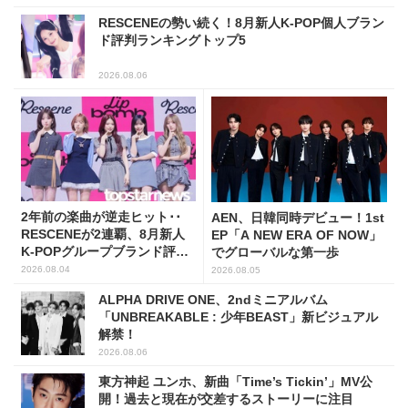
RESCENEの勢い続く！8月新人K-POP個人ブラン
ド評判ランキングトップ5
2026.08.06
2年前の楽曲が逆走ヒット･･
AEN、日韓同時デビュー！1st
RESCENEが2連覇、8月新人
EP「A NEW ERA OF NOW」
K-POPグループブランド評判
でグローバルな第一歩
トップ5
2026.08.04
2026.08.05
ALPHA DRIVE ONE、2ndミニアルバム
「UNBREAKABLE : 少年BEAST」新ビジュアル
解禁！
2026.08.06
東方神起 ユンホ、新曲「Time’s Tickin’」MV公
開！過去と現在が交差するストーリーに注目