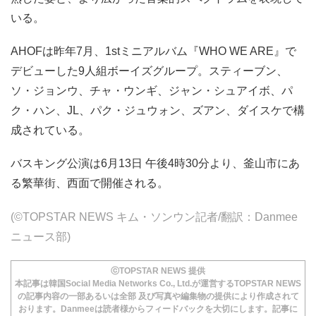
いる。
AHOFは昨年7月、1stミニアルバム『WHO WE ARE』で
デビューした9人組ボーイズグループ。スティーブン、
ソ・ジョンウ、チャ・ウンギ、ジャン・シュアイボ、パ
ク・ハン、JL、パク・ジュウォン、ズアン、ダイスケで構
成されている。
バスキング公演は6月13日 午後4時30分より、釜山市にあ
る繁華街、西面で開催される。
(©TOPSTAR NEWS キム・ソンウン記者/翻訳：Danmee
ニュース部)
ⓒTOPSTAR NEWS 提供
本記事は韓国Social Media Networks Co., Ltd.が運営するTOPSTAR NEWS
の記事内容の一部あるいは全部 及び写真や編集物の提供により作成されて
おります。Danmeeは読者様からフィードバックを大切にします。記事に