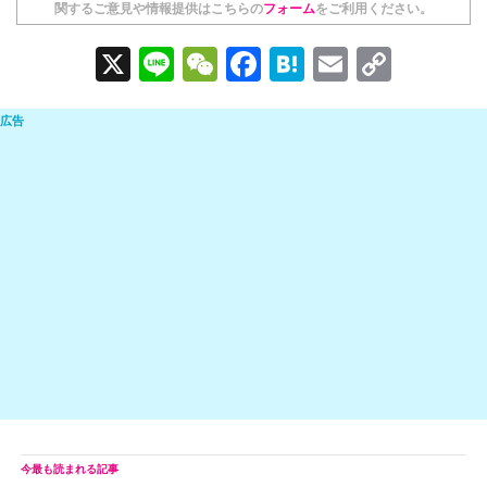
関するご意見や情報提供はこちらの
フォーム
をご利用ください。
X
Li
W
F
H
E
C
n
e
a
at
m
o
e
C
c
e
ail
p
h
e
n
y
at
b
a
Li
o
n
o
k
k