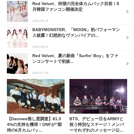
Red Velvet、待望の完全体カムバック目前！8
月韓国ファンコン開催決定
2026.06.15
BABYMONSTER、「MOON」初パフォーマン
ス披露！幻想的なヴァンパイアの...
2026.08.07
Red Velvet、夏の新曲「Surfin’ Boy」をファ
ンコンサートで初披...
2026.07.29
【Danmee推し度調査】81.3
BTS、デビュー日をARMYと
4%の支持を獲得！ONFが“期
祝う特別なステージ！メンバ
待の6月カムバッ...
ーそれぞれのメッセージ公...