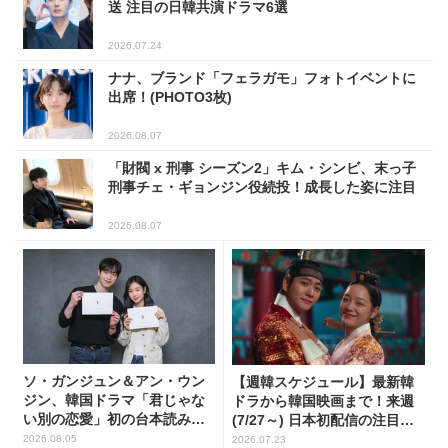
送 注目の日韓共演ドラマ6選
2026.07.24
ナナ、ブランド「フェラガモ」フォトイベントに
出席！(PHOTO3枚)
2026.08.07
「財閥 x 刑事 シーズン2」キム・シンビ、末っ子
刑事チェ・ギョンジン役続投！成長した姿に注目
2026.08.07
ソ・ガンジュン＆アン・ウン
【週韓スケジュール】最新韓
ジン、韓国ドラマ「君じゃな
ドラから韓国映画まで！来週
い別の恋愛」初の台本読み合
(7/27～) 日本初配信の注目作3
わせで抜群のケミ
選
2026.08.05
2026.07.23