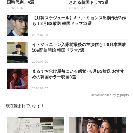
国時代劇」4選
される韓国ドラマ3選
2026.07.16
2026.08.07
【月韓スケジュール】キム・ミョンス出演作が3作
も！8月BS放送 韓国ドラマ13選
2026.07.28
イ・ジュニョン入隊前最後の主演作も！8月本国放
送&配信開始 韓国ドラマ7選
2026.07.21
まるでお化け屋敷にいる感覚‥8月BS放送 おすす
めの韓国ホラー映画3選
2026.08.07
Recommended by
現在読まれています！