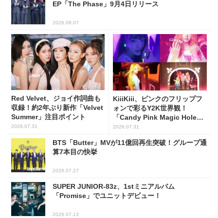
EP「The Phase」9月4日リリース
2026.08.07
Red Velvet、ジョイ作詞曲も
KiiiKiii、ピンクのフリップフ
収録！約2年ぶり新作「Velvet
ォンで彩るY2K世界観！
Summer」注目ポイント
「Candy Pink Magic Hole
Flip Phone」公開
2026.07.31
2026.07.31
BTS「Butter」MVが11億回再生突破！グループ通
算7本目の快挙
2026.07.27
SUPER JUNIOR-83z、1stミニアルバム
「Promise」でユニットデビュー！
2026.07.13