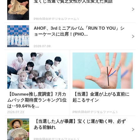
宝くじ当選で貧乏女性が人生変えた実話
PR(合同会社デジタルファーム )
AHOF、3rdミニアルバム「RUN TO YOU」シ
ョーケースに出席！(PHO...
2026.07.08
【Danmee推し度調査】7月カ
【当選】金運が上がる直前に
ムバック期待度ランキング1位
起こるサイン
は･･59.64%を...
2026.07.23
PR(合同会社デジタルファーム )
【当選した人が暴露】宝くじ運が動く時、必ず
ある前触れ
PR(合同会社デジタルファーム )