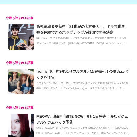
高視聴率を更新中「21世紀の大君夫人」、ドラマ世界
観を体験できるポップアップが韓国で開催決定
IU×ビョン・ウソク主演のMBC『21世紀の大君夫人』の世界観を体験できるポップ
アップストアの開催が決定！(画像出典：©TOPSTAR NEWS)IU×ビョン・ウソク主
演の...
fromis_9、約3年ぶりフルアルバム発売へ！今夏カムバ
ックを予告
今夏フルアルバムをリリースし、本格的なカムバック活動に乗り出すfromis_9 (画像
出典：ASNDエンターテインメント)fromis_9が、今夏フルアルバムをリリース...
MEOVV、新EP「BITE NOW」6月1日発売！強烈ビジュ
アルでカムバック予告
6月1日に2nd EP『BITE NOW』でカムバックするMEOVV (画像出典：THEBLACKLA
BEL)MEOVVが、2nd EP『BITE NOW』でカムバックする。昨年のデジタルシングル