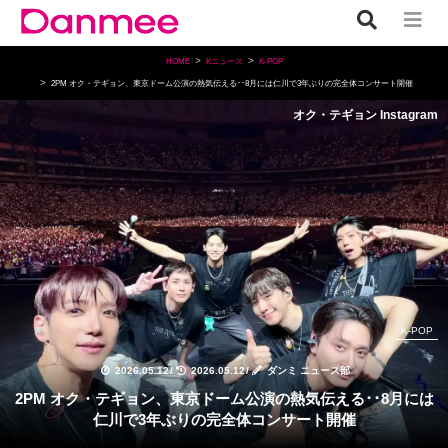
HOME
Kニュース
K-POP
2PM オク・テギョン、東京ドーム公演の熱気伝える･･8月には仁川で3年ぶりの完全体コンサート開催
オク・テギョン Instagram
K-POP
2026.05.12
/
2026.05.12
/
ダンミ ニュース部
2PM オク・テギョン、東京ドーム公演の熱気伝える･･8月には
仁川で3年ぶりの完全体コンサート開催