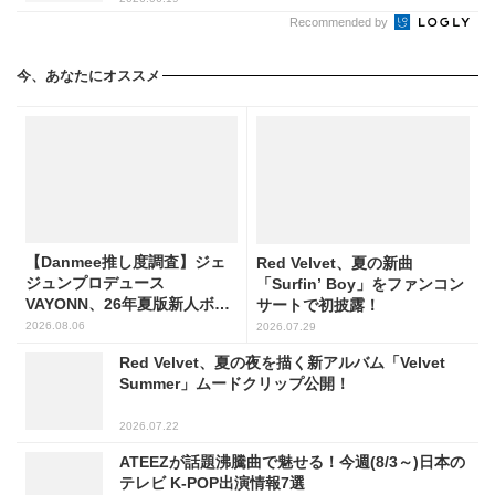
Recommended by
今、あなたにオススメ
【Danmee推し度調査】ジェ
Red Velvet、夏の新曲
ジュンプロデュース
「Surfin’ Boy」をファンコン
VAYONN、26年夏版新人ボー
サートで初披露！
イズグループ人気No.1に
2026.08.06
2026.07.29
Red Velvet、夏の夜を描く新アルバム「Velvet
Summer」ムードクリップ公開！
2026.07.22
ATEEZが話題沸騰曲で魅せる！今週(8/3～)日本の
テレビ K-POP出演情報7選