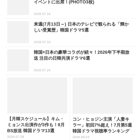
イベントに出席！(PHOTO3枚)
2026.07.16
来週(7月13日～) 日本のテレビで観られる「輝か
しい受賞歴」韓国ドラマ5選
2026.07.10
韓国×日本の豪華コラボが続々！2026年下半期放
送 注目の日韓共演ドラマ6選
2026.07.24
【月韓スケジュール】キム・
コン・ヒョジン主演「人妻キ
ミョンス出演作が3作も！8月
ラー」初回7%超え！7月第5週
BS放送 韓国ドラマ13選
韓国ドラマ視聴率ランキング
2026.07.28
2026.08.03