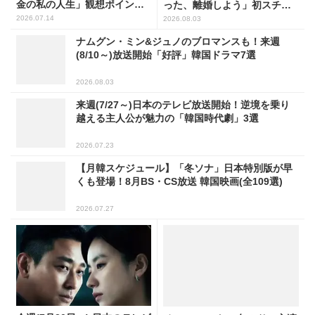
金の私の人生」観想ポイント5
った、離婚しよう」初スチー
選
ル公開
2026.07.14
2026.08.03
ナムグン・ミン&ジュノのブロマンスも！来週
(8/10～)放送開始「好評」韓国ドラマ7選
2026.08.03
来週(7/27～)日本のテレビ放送開始！逆境を乗り
越える主人公が魅力の「韓国時代劇」3選
2026.07.23
【月韓スケジュール】「冬ソナ」日本特別版が早
くも登場！8月BS・CS放送 韓国映画(全109選)
2026.07.27