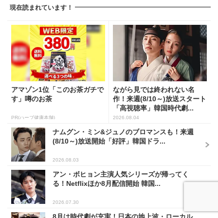
現在読まれています！
アマゾン1位「このお茶ガチで
ながら見では終われない名
す」噂のお茶
作！来週(8/10～)放送スタート
「高視聴率」韓国時代劇...
PR(ハーブ健康本舗)
2026.08.04
ナムグン・ミン&ジュノのブロマンスも！来週
(8/10～)放送開始「好評」韓国ドラ...
2026.08.03
アン・ボヒョン主演人気シリーズが帰ってく
る！Netflixほか8月配信開始 韓国...
2026.07.30
8月は時代劇が充実！日本の地上波・ローカル