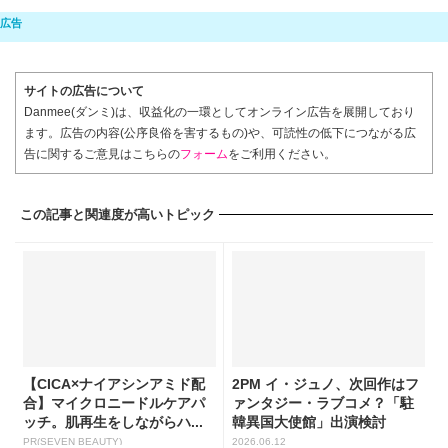
サイトの広告について
Danmee(ダンミ)は、収益化の一環としてオンライン広告を展開しており
ます。広告の内容(公序良俗を害するもの)や、可読性の低下につながる広
告に関するご意見はこちらの
フォーム
をご利用ください。
この記事と関連度が高いトピック
【CICA×ナイアシンアミド配
2PM イ・ジュノ、次回作はフ
合】マイクロニードルケアパ
ァンタジー・ラブコメ？「駐
ッチ。肌再生をしながらハ...
韓異国大使館」出演検討
PR(SEVEN BEAUTY)
2026.06.12