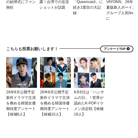
の始球式にファン
露！台湾での近況
「Queencard」に
VAYONN、26年
熱狂
ショットが話題
続き2度目の大記
夏版新人ボーイズ
録
グループ人気No.1
に
こちらも投票お願いします！
アンケートTOP
26年8月公開予定
26年8月公開予定
8月6日は「ハンサ
新作ドラマで主演
新作ドラマで主演
ムの日」！世界が
を務める韓国女優
を務める韓国俳優
認めたK-POPイケ
期待度アンケート
期待度アンケート
メン決定戦【候補
【候補6人】
【候補10人】
18人】