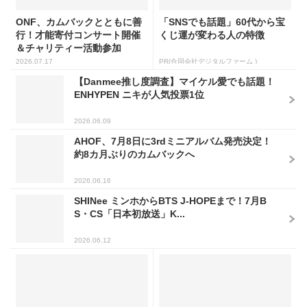
ONF、カムバックとともに善
「SNSでも話題」60代から宝
行！才能寄付コンサート開催
くじ運が変わる人の特徴
＆チャリティー活動参加
2026.07.17
PR(合同会社デジタルファーム )
【Danmee推し度調査】マイケル愛でも話題！
ENHYPEN ニキが人気投票1位
2026.06.09
AHOF、7月8日に3rdミニアルバム発売決定！
約8カ月ぶりのカムバックへ
2026.06.16
SHINee ミンホからBTS J-HOPEまで！7月B
S・CS「日本初放送」K...
2026.06.12