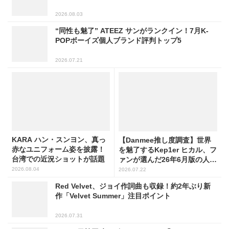
2026.08.03
“同性も魅了” ATEEZ サンがランクイン！7月K-
POPボーイズ個人ブランド評判トップ5
2026.07.21
KARA ハン・スンヨン、真っ
【Danmee推し度調査】世界
赤なユニフォーム姿を披露！
を魅了するKep1er ヒカル、フ
台湾での近況ショットが話題
ァンが選んだ26年6月版の人気
No.1に！
2026.08.04
2026.07.22
Red Velvet、ジョイ作詞曲も収録！約2年ぶり新
作「Velvet Summer」注目ポイント
2026.07.31