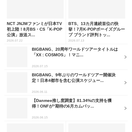
NCT JNJMファンミが日本TV
BTS、13カ月連続首位の快
初上陸！8月BS・CS「K-POP
挙！7月K-POPボーイズグルー
公演」放送ス...
プ ブランド評判トッ...
2026.07.22
2026.07.13
BIGBANG、20周年ワールドツアータイトルは
「XX : COSMOS」！マニ...
2026.07.15
BIGBANG、9年ぶりのワールドツアー開催決
定！日本4都市を含む公演スケジュー...
2026.06.11
【Danmee推し度調査】81.34%の支持を獲
得！ONFが“期待の6月カムバッ...
2026.06.15