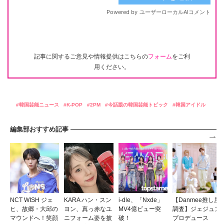
記事に関するご意見や情報提供はこちらの
フォーム
をご利
用ください。
韓国芸能ニュース
K-POP
2PM
今話題の韓国芸能トピック
韓国アイドル
編集部おすすめ記事
NCT WISH ジェ
KARA ハン・スン
i-dle、「Nxde」
【Danmee推し度
ヒ、故郷・大邱の
ヨン、真っ赤なユ
MV4億ビュー突
調査】ジェジュン
マウンドへ！笑顔
ニフォーム姿を披
破！
プロデュース