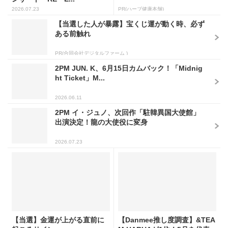
2026.07.23
PR(ハーブ健康本舗)
【当選した人が暴露】宝くじ運が動く時、必ず
ある前触れ
PR(合同会社デジタルファーム )
2PM JUN. K、6月15日カムバック！「Midnig
ht Ticket」M...
2026.06.11
2PM イ・ジュノ、次回作「駐韓異国大使館」
出演決定！龍の大使役に変身
2026.07.23
【当選】金運が上がる直前に
【Danmee推し度調査】&TEA