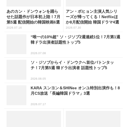
あのカン・ドンウォンを踊ら
アン・ボヒョン主演人気シリ
せた話題作が日本初上陸！7月
ーズが帰ってくる！Netflixほ
第5週 配信開始の韓国映画6選
か8月配信開始 韓国ドラマ4選
2026.07.16
2026.07.30
“唯一の10%超” ソ・ジソブ2週連続1位！7月第1週
韓ドラ出演者話題性トップ5
2026.07.08
ソ・ジソブからイ・ドンウクへ首位バトンタッ
チ！7月第5週 韓ドラ出演者 話題性トップ5
2026.08.05
KARA スンヨン＆SHINee オンユ特別出演作も！8
月CS放送「長編韓国ドラマ」3選
2026.07.17