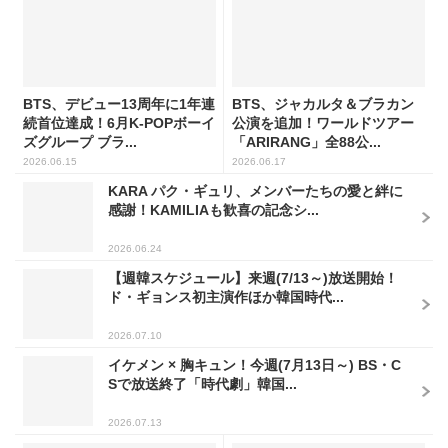
BTS、デビュー13周年に1年連
BTS、ジャカルタ＆ブラカン
続首位達成！6月K-POPボーイ
公演を追加！ワールドツアー
ズグループ ブラ...
「ARIRANG」全88公...
2026.06.15
2026.06.17
KARA パク・ギュリ、メンバーたちの愛と絆に
感謝！KAMILIAも歓喜の記念シ...
2026.06.24
【週韓スケジュール】来週(7/13～)放送開始！
ド・ギョンス初主演作ほか韓国時代...
2026.07.10
イケメン × 胸キュン！今週(7月13日～) BS・C
Sで放送終了「時代劇」韓国...
2026.07.13