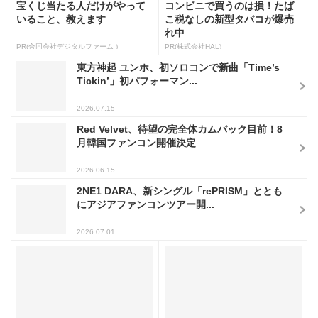
宝くじ当たる人だけがやって
コンビニで買うのは損！たば
いること、教えます
こ税なしの新型タバコが爆売
れ中
PR(合同会社デジタルファーム )
PR(株式会社HAL)
東方神起 ユンホ、初ソロコンで新曲「Time’s
Tickin’」初パフォーマン...
2026.07.15
Red Velvet、待望の完全体カムバック目前！8
月韓国ファンコン開催決定
2026.06.15
2NE1 DARA、新シングル「rePRISM」ととも
にアジアファンコンツアー開...
2026.07.01