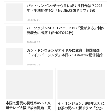
パク・ウンビン×チャウヌに続く注目作は？2026
年下半期配信予定「Netflix韓国ドラマ」8選
2026.07.28
ハ・ソクジン&EXID ハニ、KBS「愛が来る」制作
発表会に出席！(PHOTO12枚)
2026.07.22
カン・ドンウォンがアイドルに変身！韓国映画
「ワイルド・シング」本日(7/31)Netflix配信開始
2026.07.31
本国で驚異の視聴率45%！来
イ・ミンジョン、約6年ぶりに
週テレビ大阪で放送開始「黄
お茶の間へ！新ドラマ「分か