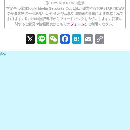
ⓒTOPSTAR NEWS 提供
本記事は韓国Social Media Networks Co., Ltd.が運営するTOPSTAR NEWS
の記事内容の一部あるいは全部 及び写真や編集物の提供により作成されて
おります。Danmeeは読者様からフィードバックを大切にします。記事に
関するご意見や情報提供はこちらの
フォーム
をご利用ください。
X
Li
W
F
H
E
C
n
e
a
at
m
o
e
C
c
e
ail
p
h
e
n
y
at
b
a
Li
o
n
o
k
k