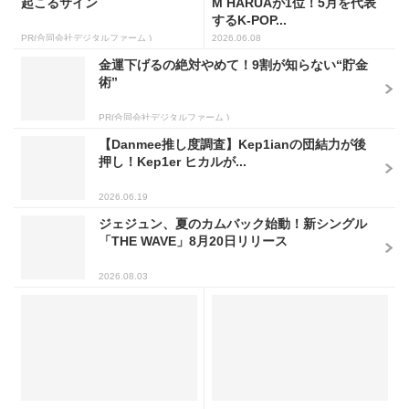
起こるサイン
M HARUAが1位！5月を代表
するK-POP...
PR(合同会社デジタルファーム )
2026.06.08
金運下げるの絶対やめて！9割が知らない“貯金
術”
PR(合同会社デジタルファーム )
【Danmee推し度調査】Kep1ianの団結力が後
押し！Kep1er ヒカルが...
2026.06.19
ジェジュン、夏のカムバック始動！新シングル
「THE WAVE」8月20日リリース
2026.08.03