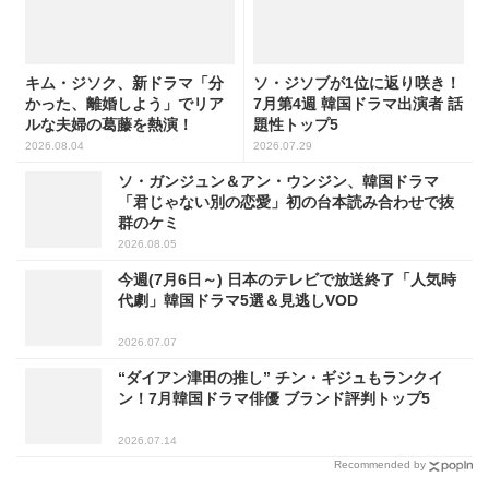
キム・ジソク、新ドラマ「分
ソ・ジソブが1位に返り咲き！
かった、離婚しよう」でリア
7月第4週 韓国ドラマ出演者 話
ルな夫婦の葛藤を熱演！
題性トップ5
2026.08.04
2026.07.29
ソ・ガンジュン＆アン・ウンジン、韓国ドラマ
「君じゃない別の恋愛」初の台本読み合わせで抜
群のケミ
2026.08.05
今週(7月6日～) 日本のテレビで放送終了「人気時
代劇」韓国ドラマ5選＆見逃しVOD
2026.07.07
“ダイアン津田の推し” チン・ギジュもランクイ
ン！7月韓国ドラマ俳優 ブランド評判トップ5
2026.07.14
Recommended by