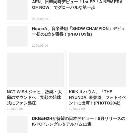
AEN、日韓同時デビュー！1st EP「A NEW ERA
OF NOW」でグローバルな第一歩
2026.08.05
NouerA、音楽番組「SHOW CHAMPION」デビュ
ー初の1位を獲得！(PHOTO9枚)
2026.08.06
NCT WISH ジェヒ、故郷・大
KiiiKiii ハウム、「THE
邱のマウンドへ！笑顔の始球
HYUNDAI 表参道」フォトイベ
式にファン熱狂
ントに出席！(PHOTO20枚)
2026.08.05
2026.07.09
DKB&H2Hが待望の日本デビュー！8月リリースの
K-POPシングル＆アルバム11選