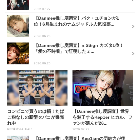
2026.07.27
【Danmee推し度調査】パク・ユチョンが1
位！6月生まれのナムジャドル人気投票...
2026.06.26
【Danmee推し度調査】n.SSign カズタ1位！
「愛の不時着」で証明したミ...
2026.06.25
コンビニで買うのは損！たば
【Danmee推し度調査】世界
こ税なしの新型タバコが爆売
を魅了するKep1er ヒカル、フ
れ中
ァンが選んだ26...
PR(株式会社HAL)
2026.07.22
【Danmee推し度調査】Kep1ianの団結力が後