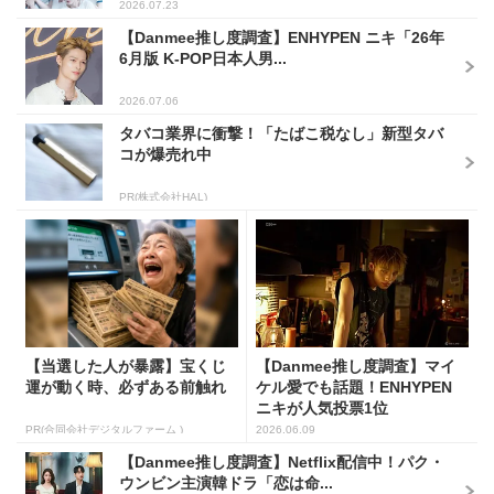
2026.07.23
【Danmee推し度調査】ENHYPEN ニキ「26年
6月版 K-POP日本人男...
2026.07.06
タバコ業界に衝撃！「たばこ税なし」新型タバ
コが爆売れ中
PR(株式会社HAL)
【当選した人が暴露】宝くじ
【Danmee推し度調査】マイ
運が動く時、必ずある前触れ
ケル愛でも話題！ENHYPEN
ニキが人気投票1位
PR(合同会社デジタルファーム )
2026.06.09
【Danmee推し度調査】Netflix配信中！パク・
ウンビン主演韓ドラ「恋は命...