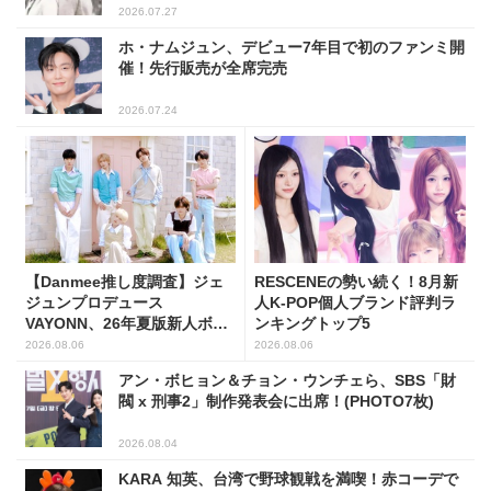
2026.07.27
ホ・ナムジュン、デビュー7年目で初のファンミ開
催！先行販売が全席完売
2026.07.24
【Danmee推し度調査】ジェ
RESCENEの勢い続く！8月新
ジュンプロデュース
人K-POP個人ブランド評判ラ
VAYONN、26年夏版新人ボー
ンキングトップ5
イズグループ人気No.1に
2026.08.06
2026.08.06
アン・ボヒョン＆チョン・ウンチェら、SBS「財
閥 x 刑事2」制作発表会に出席！(PHOTO7枚)
2026.08.04
KARA 知英、台湾で野球観戦を満喫！赤コーデで