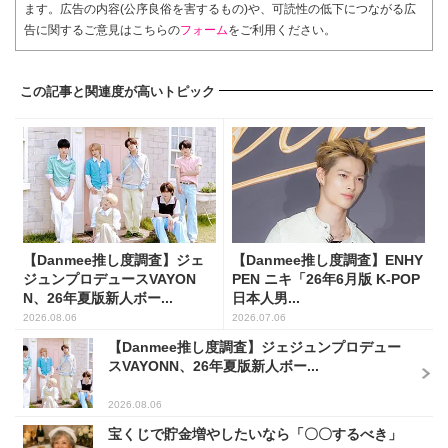
ます。広告の内容(公序良俗を害するもの)や、可読性の低下につながる広
告に関するご意見はこちらの
フォーム
をご利用ください。
この記事と関連度が高いトピック
【Danmee推し度調査】ジェ
【Danmee推し度調査】ENHY
ジュンプロデュースVAYON
PEN ニキ「26年6月版 K-POP
N、26年夏版新人ボー...
日本人男...
2026.08.06
2026.07.06
【Danmee推し度調査】ジェジュンプロデュー
スVAYONN、26年夏版新人ボー...
2026.08.06
宝くじで貯金増やしたいなら「〇〇するべき」