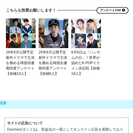
こちらも投票お願いします！
アンケートTOP
26年8月公開予定
26年8月公開予定
8月6日は「ハンサ
新作ドラマで主演
新作ドラマで主演
ムの日」！世界が
を務める韓国俳優
を務める韓国女優
認めたK-POPイケ
期待度アンケート
期待度アンケート
メン決定戦【候補
【候補10人】
【候補6人】
18人】
サイトの広告について
Danmee(ダンミ)は、収益化の一環としてオンライン広告を展開しており