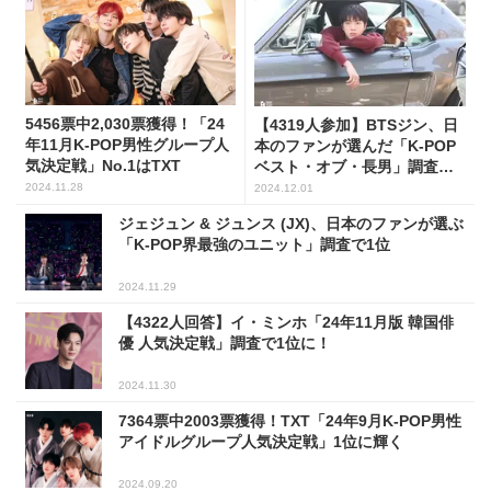
5456票中2,030票獲得！「24
【4319人参加】BTSジン、日
年11月K-POP男性グループ人
本のファンが選んだ「K-POP
気決定戦」No.1はTXT
ベスト・オブ・長男」調査で
１い
2024.11.28
2024.12.01
ジェジュン & ジュンス (JX)、日本のファンが選ぶ
「K-POP界最強のユニット」調査で1位
2024.11.29
【4322人回答】イ・ミンホ「24年11月版 韓国俳
優 人気決定戦」調査で1位に！
2024.11.30
7364票中2003票獲得！TXT「24年9月K-POP男性
アイドルグループ人気決定戦」1位に輝く
2024.09.20