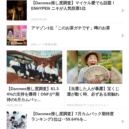
【Danmee推し度調査】マイケル愛でも話題！
ENHYPEN ニキが人気投票1位
2026.06.09
アマゾン1位「このお茶ガチです」噂のお茶
PR(ハーブ健康本舗)
【Danmee推し度調査】81.3
【当選した人が暴露】宝くじ
4%の支持を獲得！ONFが“期
運が動く時、必ずある前触れ
待の6月カムバッ...
2026.06.15
PR(合同会社デジタルファーム )
【Danmee推し度調査】7月カムバック期待度
ランキング1位は･･59.64%を...