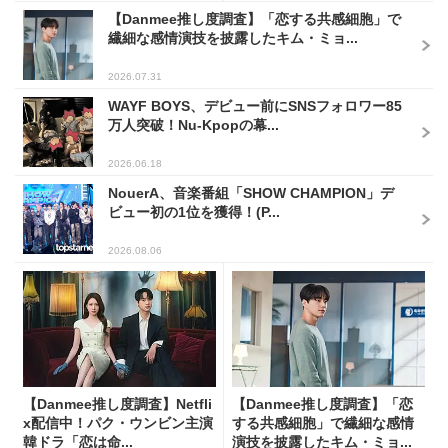
【Danmee推し度調査】「恋する共感細胞」で
繊細な感情演技を披露したキム・ミョ...
2026.07.31
WAYF BOYS、デビュー前にSNSフォロワー85
万人突破！Nu-Kpopの幕...
2026.06.18
NouerA、音楽番組「SHOW CHAMPION」デ
ビュー初の1位を獲得！(P...
2026.08.06
【Danmee推し度調査】Netfli
【Danmee推し度調査】「恋
x配信中！パク・ウンビン主演
する共感細胞」で繊細な感情
韓ドラ「恋は命...
演技を披露したキム・ミョ...