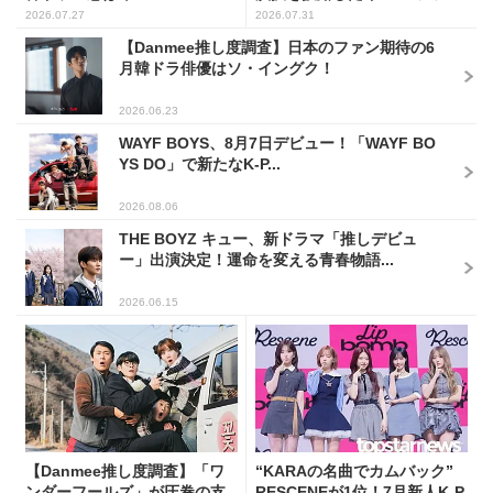
2026.07.27
2026.07.31
【Danmee推し度調査】日本のファン期待の6
月韓ドラ俳優はソ・イングク！
2026.06.23
WAYF BOYS、8月7日デビュー！「WAYF BO
YS DO」で新たなK-P...
2026.08.06
THE BOYZ キュー、新ドラマ「推しデビュ
ー」出演決定！運命を変える青春物語...
2026.06.15
【Danmee推し度調査】「ワ
“KARAの名曲でカムバック”
ンダーフールズ」が圧巻の支
RESCENEが1位！7月新人K-P