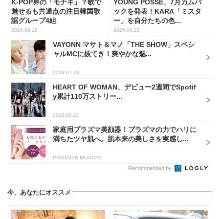
K-POP界の「モナキ」？歌で
YOUNG POSSE、7月カムバ
魅せるも共通点の注目韓国歌
ックを発表！KARA「ミスタ
謡グループ4組
ー」を自分たちの色...
2026.06.18
2026.06.22
VAYONN マサト＆マノ「THE SHOW」スペシ
ャルMCに抜てき！爽やかな魅...
2026.07.28
HEART OF WOMAN、デビュー2週間でSpotif
y累計110万ストリー...
2026.06.11
家庭用プラズマ美顔器！プラズマの力でハリに
満ちたツヤ肌へ。肌本来の美しさを実感し...
PR(SEVEN BEAUTY)
Recommended by
今、あなたにオススメ