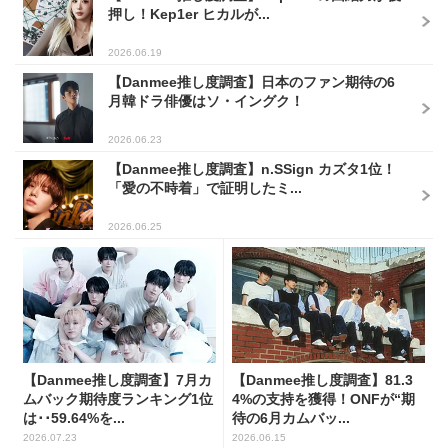
押し！Kep1er ヒカルが...
2026.06.19
【Danmee推し度調査】日本のファン期待の6
月韓ドラ俳優はソ・イングク！
2026.06.23
【Danmee推し度調査】n.SSign カズタ1位！
「愛の不時着」で証明したミ...
2026.06.25
【Danmee推し度調査】7月カ
【Danmee推し度調査】81.3
ムバック期待度ランキング1位
4%の支持を獲得！ONFが“期
は･･59.64%を...
待の6月カムバッ...
2026.07.23
2026.06.15