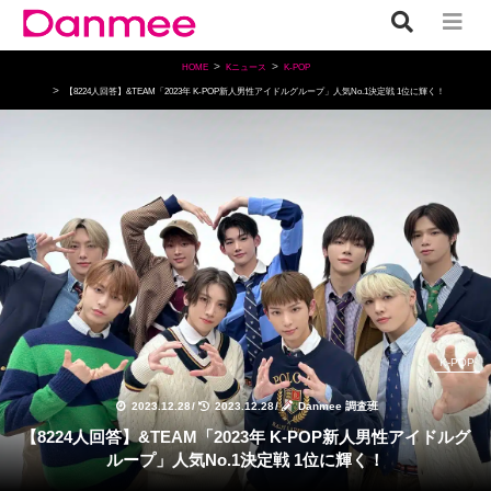
HOME
Kニュース
K-POP
【8224人回答】&TEAM「2023年 K-POP新人男性アイドルグループ」人気No.1決定戦 1位に輝く！
K-POP
2023.12.28
/
2023.12.28
/
Danmee 調査班
【8224人回答】&TEAM「2023年 K-POP新人男性アイドルグ
ループ」人気No.1決定戦 1位に輝く！