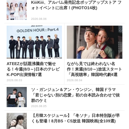
KiiiKiii、アルバム発売記念ポップアップストア フ
ォトイベントに出席！(PHOTO14枚)
2026.08.06
ATEEZが話題沸騰曲で魅せ
ながら見では終われない名
る！今週(8/3～)日本のテレビ
作！来週(8/10～)放送スタート
K-POP出演情報7選
「高視聴率」韓国時代劇4選
2026.08.03
2026.08.04
ソ・ガンジュン＆アン・ウンジン、韓国ドラマ
「君じゃない別の恋愛」初の台本読み合わせで抜
群のケミ
2026.08.05
【月韓スケジュール】「冬ソナ」日本特別版が早
くも登場！8月BS・CS放送 韓国映画(全109選)