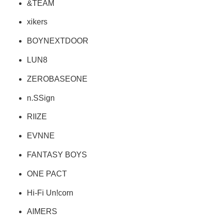
&TEAM
xikers
BOYNEXTDOOR
LUN8
ZEROBASEONE
n.SSign
RIIZE
EVNNE
FANTASY BOYS
ONE PACT
Hi-Fi Un!corn
AIMERS