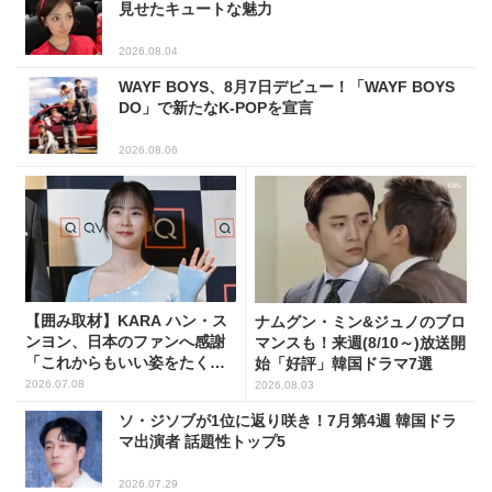
見せたキュートな魅力
2026.08.04
WAYF BOYS、8月7日デビュー！「WAYF BOYS
DO」で新たなK-POPを宣言
2026.08.06
【囲み取材】KARA ハン・ス
ナムグン・ミン&ジュノのブロ
ンヨン、日本のファンへ感謝
マンスも！来週(8/10～)放送開
「これからもいい姿をたくさ
始「好評」韓国ドラマ7選
ん見せたい」
2026.07.08
2026.08.03
ソ・ジソブが1位に返り咲き！7月第4週 韓国ドラ
マ出演者 話題性トップ5
2026.07.29