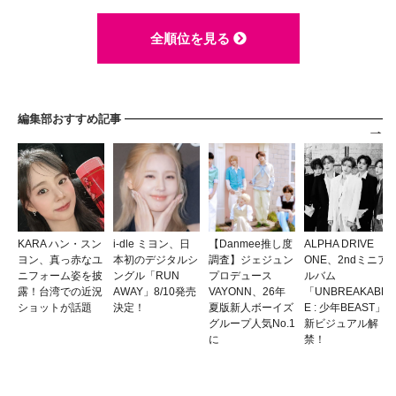
全順位を見る
編集部おすすめ記事
KARA ハン・スン
i-dle ミヨン、日
【Danmee推し度
ALPHA DRIVE
ヨン、真っ赤なユ
本初のデジタルシ
調査】ジェジュン
ONE、2ndミニア
ニフォーム姿を披
ングル「RUN
プロデュース
ルバム
露！台湾での近況
AWAY」8/10発売
VAYONN、26年
「UNBREAKABL
ショットが話題
決定！
夏版新人ボーイズ
E : 少年BEAST」
グループ人気No.1
新ビジュアル解
に
禁！