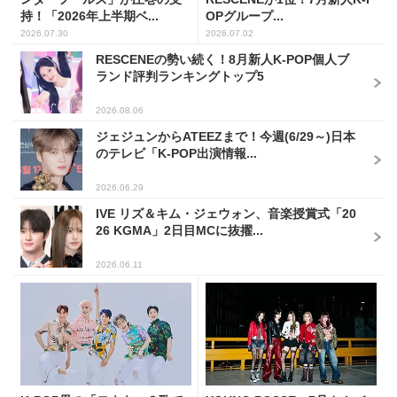
持！「2026年上半期ベ...
OPグループ...
2026.07.30
2026.07.02
RESCENEの勢い続く！8月新人K-POP個人ブ
ランド評判ランキングトップ5
2026.08.06
ジェジュンからATEEZまで！今週(6/29～)日本
のテレビ「K-POP出演情報...
2026.06.29
IVE リズ＆キム・ジェウォン、音楽授賞式「20
26 KGMA」2日目MCに抜擢...
2026.06.11