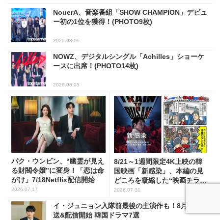
NouerA、音楽番組「SHOW CHAMPION」デビュ
ー初の1位を獲得！(PHOTO9枚)
2026.08.06
NOWZ、デジタルシングル「Achilles」ショーケ
ースに出席！(PHOTO14枚)
2026.08.05
パク・ウンビン、“幽霊が見え
8/21～1週間限定4K上映の韓
る財閥令嬢”に変身！「恋は命
国映画「新感染」、本編の見
がけ」7/18Netflix配信開始
どころを凝縮した“映画チラ見
せマンガ”を公開！
2026.07.17
2026.07.31
イ・ジュニョン入隊前最後の主演作も！8月本国放
送&配信開始 韓国ドラマ7選