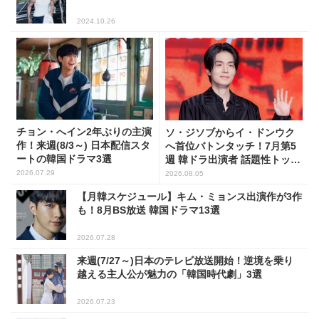
2024.10.26
チョン・へイン2年ぶりの主演
ソ・ジソブからイ・ドンウク
作！来週(8/3～) 日本配信スタ
へ首位バトンタッチ！7月第5
ートの韓国ドラマ3選
週 韓ドラ出演者 話題性トップ
5
2026.07.29
2026.08.05
【月韓スケジュール】キム・ミョンス出演作が3作
も！8月BS放送 韓国ドラマ13選
2026.07.28
来週(7/27～)日本のテレビ放送開始！逆境を乗り
越える主人公が魅力の「韓国時代劇」3選
2026.07.23