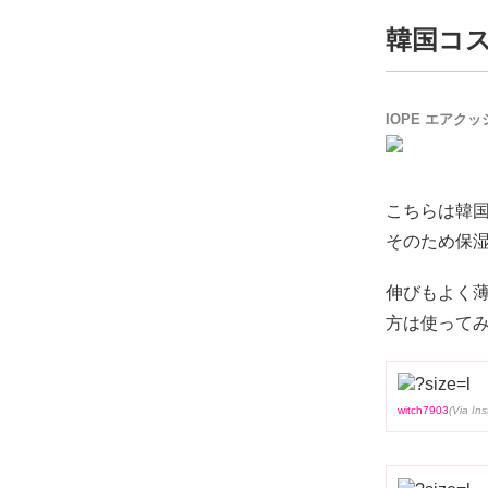
韓国コス
IOPE エアクッ
こちらは韓
そのため保
伸びもよく
方は使って
witch7903