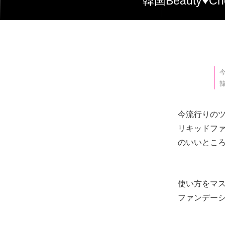
韓国Beaut
韓
今流行りの
リキッドフ
のいいとこ
使い方をマ
ファンデー