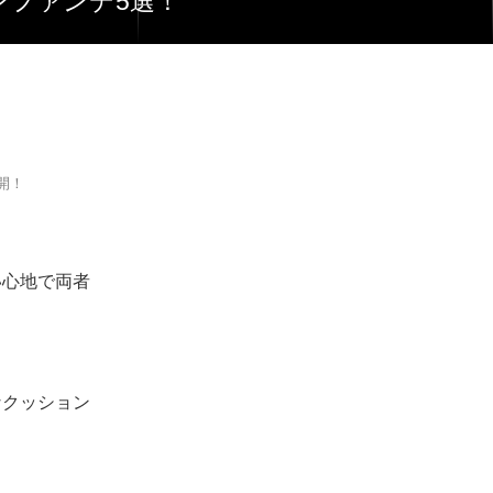
ョンファンデ5選！
公開！
い心地で両者
なクッション