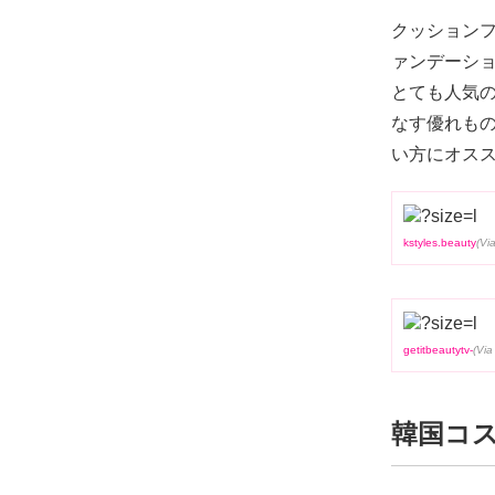
クッションフ
ァンデーシ
とても人気
なす優れもの
い方にオス
kstyles.beauty
getitbeautytv-
韓国コス