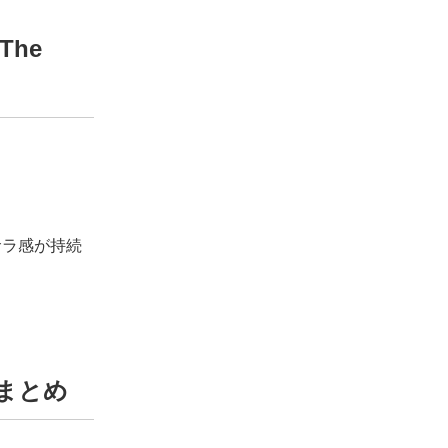
he
サラ感が持続
。
まとめ