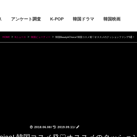
ス
アンケート調査
K-POP
韓国ドラマ
韓国映画
HOME
Kニュース
韓国ビューティー
韓国Beauty♥Choice! 韓国コスメ発♡オススメのクッションファンデ5選！
2018.06.08
/
2019.09.11
/