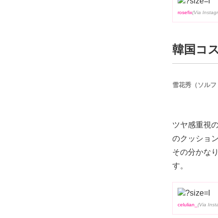
rosefix
韓国コ
雪花秀（ソルフ
ツヤ感重視
のクッショ
その分かな
す。
celulian_