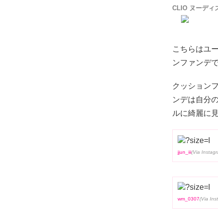
CLIO ヌーデ
こちらはユ
ンファンデ
クッション
ンデは自分
ルに綺麗に見
jjun_iii
wm_0307