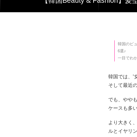
【韓国Beauty & Fash
韓国のビ
6選♪
一目でわか
韓国では、’
そして最近
でも、やや
ケースも多
より大きく
ルとイヤリン