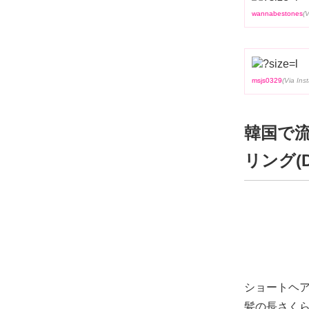
wannabestones
msjs0329
韓国で流行
リング(Dr
ショートヘ
髪の長さくら