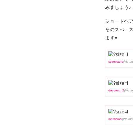
みましょう♪
ショートヘ
そのスぺ－
ます♥
czernistore
doosong_2
maraismoi