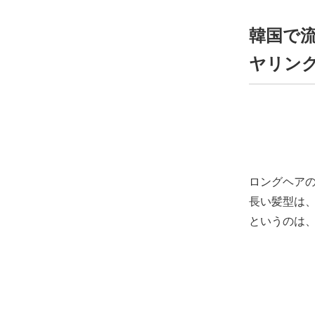
韓国で流行
ヤリング(U
ロングヘアのス
長い髪型は
というのは