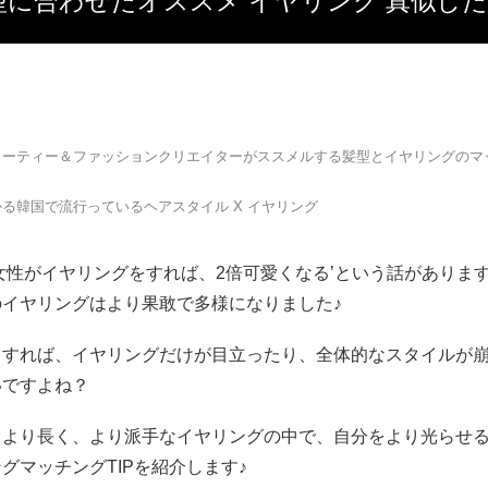
ion】髪型に合わせたオススメ イヤリング 真似したい
ューティー＆ファッションクリエイターがススメルする髪型とイヤリングのマッ
る韓国で流行っているヘアスタイル X イヤリング
女性がイヤリングをすれば、2倍可愛くなる’という話があります
のイヤリングはより果敢で多様になりました♪
もすれば、イヤリングだけが目立ったり、全体的なスタイルが
いですよね？
、より長く、より派手なイヤリングの中で、自分をより光らせ
グマッチングTIPを紹介します♪