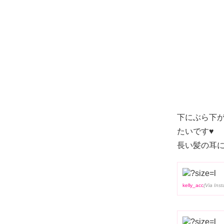
下にぶら下
たいです♥
長い髪の耳に
kelly_acc