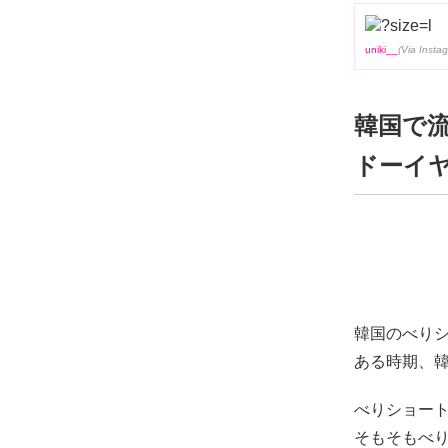
uniki__
韓国で流行
ドーイヤリ
韓国のべり
ある時期、
べりショー
そもそもべ