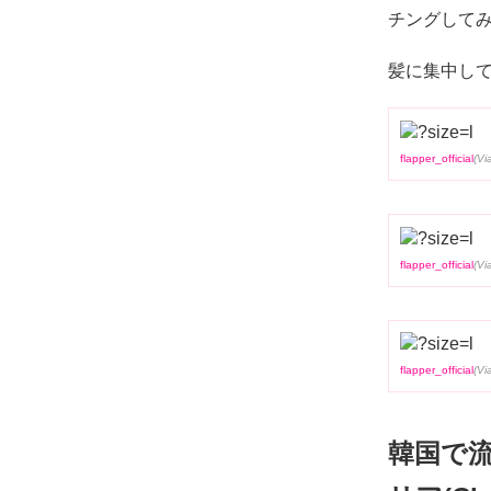
チングしてみ
髪に集中し
flapper_official
flapper_official
flapper_official
韓国で流行