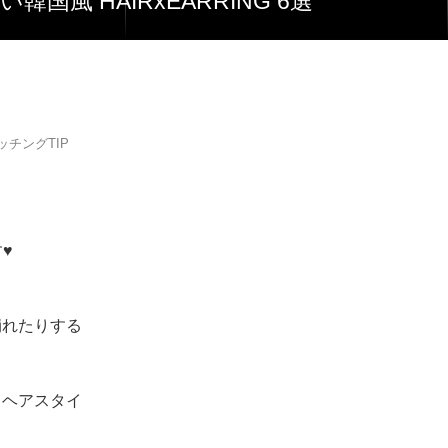
韓国風 HAIRxEARRING 6選
チングTIP
♥
崩れたりする
るヘアスタイ