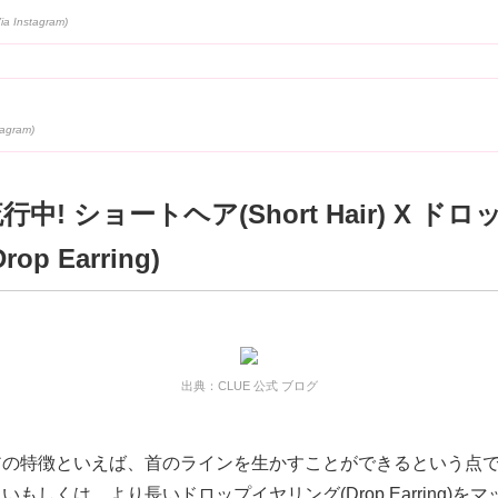
中! ショートヘア(Short Hair) X ド
op Earring)
出典：CLUE 公式 ブログ
アの特徴といえば、首のラインを生かすことができるという点で
いもしくは、より長いドロップイヤリング(Drop Earring)を