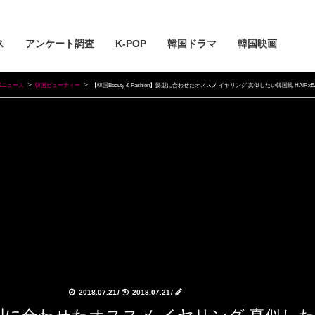
ス
アンケート調査
K-POP
韓国ドラマ
韓国映画
Kニュース
韓国ビューティー
【韓国Beauty & Fashion】髪型に合わせたオススメ イヤリング 真似したい韓国風 HAIRxEA
2018.07.21
/
2018.07.21
/