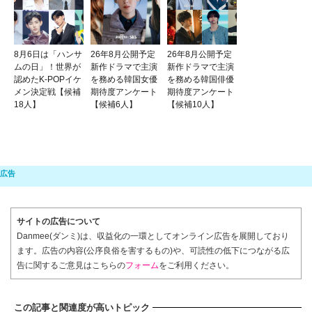
8月6日は「ハンサ
26年8月公開予定
26年8月公開予定
ムの日」！世界が
新作ドラマで主演
新作ドラマで主演
認めたK-POPイケ
を務める韓国女優
を務める韓国俳優
メン決定戦【候補
期待度アンケート
期待度アンケート
18人】
【候補6人】
【候補10人】
サイトの広告について
Danmee(ダンミ)は、収益化の一環としてオンライン広告を展開しており
ます。広告の内容(公序良俗を害するもの)や、可読性の低下につながる広
告に関するご意見はこちらの
フォーム
をご利用ください。
この記事と関連度が高いトピック