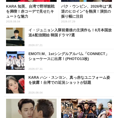
KARA 知英、台湾で野球観戦
パク・ウンビン、2026年は”真
を満喫！赤コーデで見せたキ
逆のヒロイン”を熱演！演技の
ュートな魅力
振り幅に注目
2026.08.04
2026.07.29
イ・ジュニョン入隊前最後の主演作も！8月本国放
送&配信開始 韓国ドラマ7選
2026.07.21
EMOTI:M、1stシングルアルバム「CONNECT」
ショーケースに出席！(PHOTO13枚)
2026.07.31
KARA ハン・スンヨン、真っ赤なユニフォーム姿
を披露！台湾での近況ショットが話題
2026.08.04