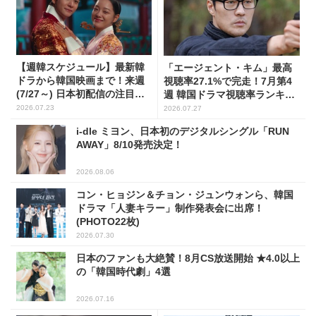
【週韓スケジュール】最新韓
「エージェント・キム」最高
ドラから韓国映画まで！来週
視聴率27.1%で完走！7月第4
(7/27～) 日本初配信の注目作3
週 韓国ドラマ視聴率ランキン
選
グ
2026.07.23
2026.07.27
i-dle ミヨン、日本初のデジタルシングル「RUN
AWAY」8/10発売決定！
2026.08.06
コン・ヒョジン＆チョン・ジュンウォンら、韓国
ドラマ「人妻キラー」制作発表会に出席！
(PHOTO22枚)
2026.07.30
日本のファンも大絶賛！8月CS放送開始 ★4.0以上
の「韓国時代劇」4選
2026.07.16