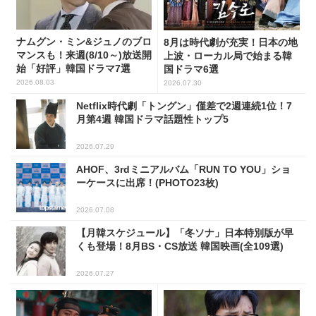
ナムグン・ミン&ジュノのブロ
8月は時代劇が充実！日本の地
マンスも！来週(8/10～)放送開
上波・ローカル局で始まる韓
始「好評」韓国ドラマ7選
国ドラマ6選
2026.08.03
2026.07.30
Netflix時代劇「トングン」僅差で2週連続1位！7
月第4週 韓国ドラマ話題性トップ5
2026.07.29
AHOF、3rdミニアルバム「RUN TO YOU」ショ
ーケースに出席！(PHOTO23枚)
2026.07.08
【月韓スケジュール】「冬ソナ」日本特別版が早
くも登場！8月BS・CS放送 韓国映画(全109選)
2026.07.27