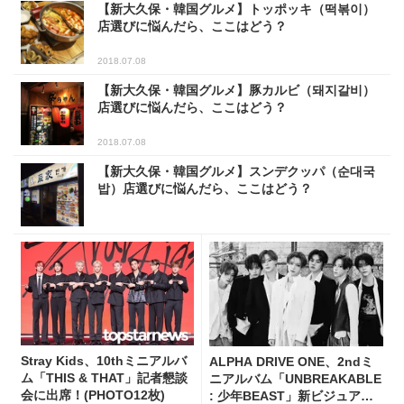
【新大久保・韓国グルメ】トッポッキ（떡볶이）
店選びに悩んだら、ここはどう？
2018.07.08
【新大久保・韓国グルメ】豚カルビ（돼지갈비）
店選びに悩んだら、ここはどう？
2018.07.08
【新大久保・韓国グルメ】スンデクッパ（순대국
밥）店選びに悩んだら、ここはどう？
Stray Kids、10thミニアルバ
ALPHA DRIVE ONE、2ndミ
ム「THIS & THAT」記者懇談
ニアルバム「UNBREAKABLE
会に出席！(PHOTO12枚)
: 少年BEAST」新ビジュアル