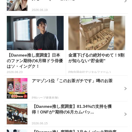
2026.06.19
【Danmee推し度調査】日本
金運下げるの絶対やめて！9割
のファン期待の6月韓ドラ俳優
が知らない“貯金術”
はソ・イングク！
2026.06.23
PR(合同会社デジタルファーム )
アマゾン1位「このお茶ガチです」噂のお茶
PR(ハーブ健康本舗)
【Danmee推し度調査】81.34%の支持を獲
得！ONFが“期待の6月カムバッ...
2026.06.15
【Danmee推し度調査】7月カムバック期待度