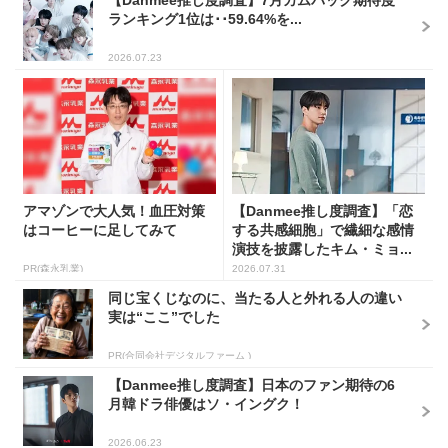
ランキング1位は･･59.64%を...
2026.07.23
アマゾンで大人気！血圧対策
【Danmee推し度調査】「恋
はコーヒーに足してみて
する共感細胞」で繊細な感情
演技を披露したキム・ミョ...
PR(森永乳業)
2026.07.31
同じ宝くじなのに、当たる人と外れる人の違い
実は“ここ”でした
PR(合同会社デジタルファーム )
【Danmee推し度調査】日本のファン期待の6
月韓ドラ俳優はソ・イングク！
2026.06.23