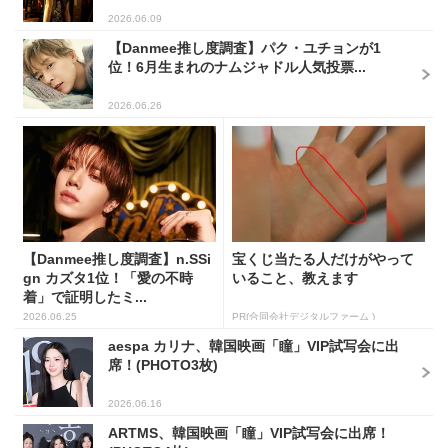
2026.06.09
【Danmee推し度調査】パク・ユチョンが1
位！6月生まれのナムジャドル人気投票...
2026.06.26
【Danmee推し度調査】n.SSi
宝くじ当たる人だけがやって
gn カズタ1位！「愛の不時
いること、教えます
着」で証明したミ...
2026.06.25
PR(合同会社デジタルファーム )
aespa カリナ、韓国映画「瞳」VIP試写会に出
席！(PHOTO3枚)
2026.06.16
ARTMS、韓国映画「瞳」VIP試写会に出席！