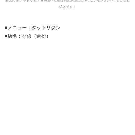
新大久保 タットリタン 具を食べた後は韓国調理に欠かせないポックンパ♡しかも石
焼きです！
■メニュー：タットリタン
■店名：청송（青松）