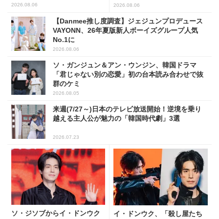
解禁！
2026.08.06
2026.08.06
【Danmee推し度調査】ジェジュンプロデュース
VAYONN、26年夏版新人ボーイズグループ人気
No.1に
2026.08.06
ソ・ガンジュン＆アン・ウンジン、韓国ドラマ
「君じゃない別の恋愛」初の台本読み合わせで抜
群のケミ
2026.08.05
来週(7/27～)日本のテレビ放送開始！逆境を乗り
越える主人公が魅力の「韓国時代劇」3選
2026.07.23
ソ・ジソブからイ・ドンウク
イ・ドンウク、「殺し屋たち