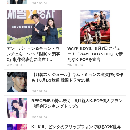
2026.08.04
アン・ボヒョン＆チョン・ウ
WAYF BOYS、8月7日デビュ
ンチェら、SBS「財閥 x 刑事
ー！「WAYF BOYS DO」で新
2」制作発表会に出席！
たなK-POPを宣言
(PHOTO7枚)
2026.08.04
2026.08.06
【月韓スケジュール】キム・ミョンス出演作が3作
も！8月BS放送 韓国ドラマ13選
2026.07.28
RESCENEの勢い続く！8月新人K-POP個人ブラン
ド評判ランキングトップ5
2026.08.06
KiiiKiii、ピンクのフリップフォンで彩るY2K世界