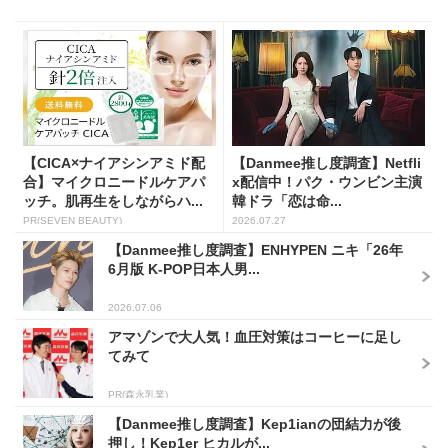
【CICA×ナイアシンアミド配
【Danmee推し度調査】Netfli
合】マイクロニードルケアパ
x配信中！パク・ウンビン主演
ッチ。肌再生をしながらハ...
韓ドラ「恋は命...
PR(SEVEN BEAUTY)
2026.07.27
【Danmee推し度調査】ENHYPEN ニキ「26年
6月版 K-POP日本人男...
2026.07.06
アマゾンで大人気！血圧対策はコーヒーに足し
てみて
PR(森永乳業)
【Danmee推し度調査】Kep1ianの団結力が後
押し！Kep1er ヒカルが...