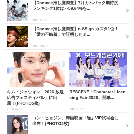
【Danmee推し度調査】7月カムバック期待度
ランキング1位は･･59.64%を...
2026.07.23
【Danmee推し度調査】n.SSign カズタ1位！
「愛の不時着」で証明したミ...
2026.06.25
キム・ジェウォン「2026 放送
RESCENE「Character Licen
広告フェスティバル」に出
sing Fair 2026」開幕...
席！(PHOTO5枚)
2026.07.21
2026.07.16
コン・ヒョジン、韓国映画「瞳」VIP試写会に
出席！(PHOTO2枚)