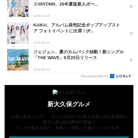
スVAYONN、26年夏版新人ボー...
2026.08.06
KiiiKiii、アルバム発売記念ポップアップスト
ア フォトイベントに出席！(P...
2026.08.06
ジェジュン、夏のカムバック始動！新シングル
「THE WAVE」8月20日リリース
2026.08.03
Recommended by
新大久保グルメ
日本にあるコリアン・タウンのなかでは最大規模を誇る新宿区の
新大久保は韓国料理の聖地！
ダンミの新大久保の「美味しい情報」お届けしております。