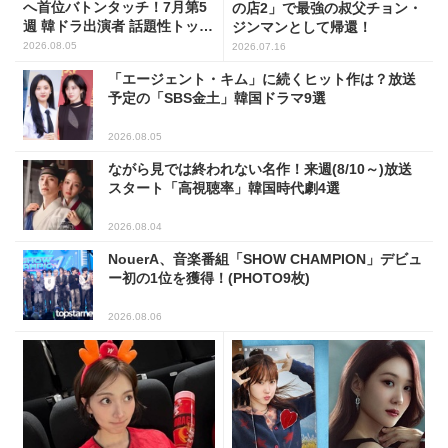
へ首位バトンタッチ！7月第5
の店2」で最強の叔父チョン・
週 韓ドラ出演者 話題性トップ
ジンマンとして帰還！
5
2026.08.05
2026.07.16
「エージェント・キム」に続くヒット作は？放送
予定の「SBS金土」韓国ドラマ9選
2026.08.05
ながら見では終われない名作！来週(8/10～)放送
スタート「高視聴率」韓国時代劇4選
2026.08.04
NouerA、音楽番組「SHOW CHAMPION」デビュ
ー初の1位を獲得！(PHOTO9枚)
2026.08.06