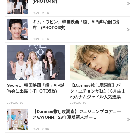
(PHOTO4枚)
2026.06.16
キム・ウビン、韓国映画「瞳」VIP試写会に出
席！(PHOTO3枚)
2026.06.16
Secret、韓国映画「瞳」VIP試
【Danmee推し度調査】パ
写会に出席！(PHOTO5枚)
ク・ユチョンが1位！6月生ま
れのナムジャドル人気投票...
2026.06.16
2026.06.26
【Danmee推し度調査】ジェジュンプロデュー
スVAYONN、26年夏版新人ボー...
2026.08.06