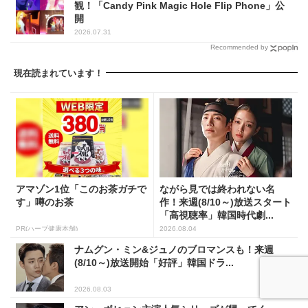
観！「Candy Pink Magic Hole Flip Phone」公
開
2026.07.31
Recommended by
現在読まれています！
アマゾン1位「このお茶ガチで
ながら見では終われない名
す」噂のお茶
作！来週(8/10～)放送スタート
「高視聴率」韓国時代劇...
PR(ハーブ健康本舗)
2026.08.04
ナムグン・ミン&ジュノのブロマンスも！来週
(8/10～)放送開始「好評」韓国ドラ...
2026.08.03