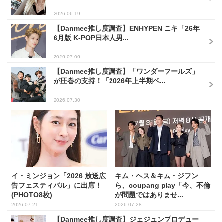
2026.06.19
【Danmee推し度調査】ENHYPEN ニキ「26年
6月版 K-POP日本人男...
2026.07.06
【Danmee推し度調査】「ワンダーフールズ」
が圧巻の支持！「2026年上半期ベ...
2026.07.30
イ・ミンジョン「2026 放送広
キム・ヘス＆キム・ジフン
告フェスティバル」に出席！
ら、coupang play「今、不倫
(PHOTO8枚)
が問題ではありませ...
2026.07.21
2026.07.28
【Danmee推し度調査】ジェジュンプロデュー