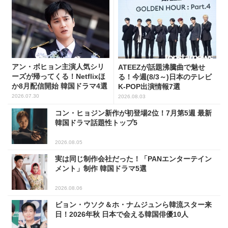
アン・ボヒョン主演人気シリ
ATEEZが話題沸騰曲で魅せ
ーズが帰ってくる！Netflixほ
る！今週(8/3～)日本のテレビ
か8月配信開始 韓国ドラマ4選
K-POP出演情報7選
2026.07.30
2026.08.03
コン・ヒョジン新作が初登場2位！7月第5週 最新
韓国ドラマ話題性トップ5
2026.08.05
実は同じ制作会社だった！「PANエンターテイン
メント」制作 韓国ドラマ5選
2026.08.06
ビョン・ウソク＆ホ・ナムジュンら韓流スター来
日！2026年秋 日本で会える韓国俳優10人