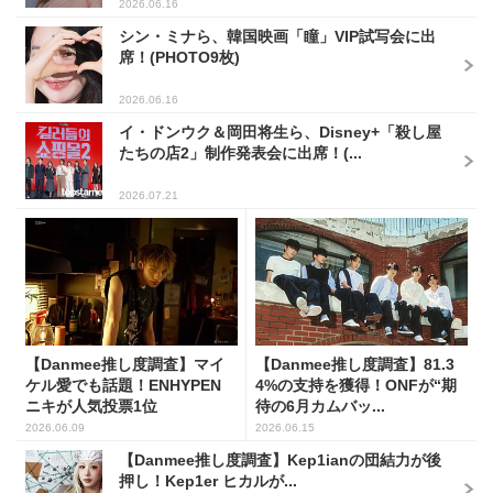
2026.06.16
シン・ミナら、韓国映画「瞳」VIP試写会に出
席！(PHOTO9枚)
2026.06.16
イ・ドンウク＆岡田将生ら、Disney+「殺し屋
たちの店2」制作発表会に出席！(...
2026.07.21
【Danmee推し度調査】マイ
【Danmee推し度調査】81.3
ケル愛でも話題！ENHYPEN
4%の支持を獲得！ONFが“期
ニキが人気投票1位
待の6月カムバッ...
2026.06.09
2026.06.15
【Danmee推し度調査】Kep1ianの団結力が後
押し！Kep1er ヒカルが...