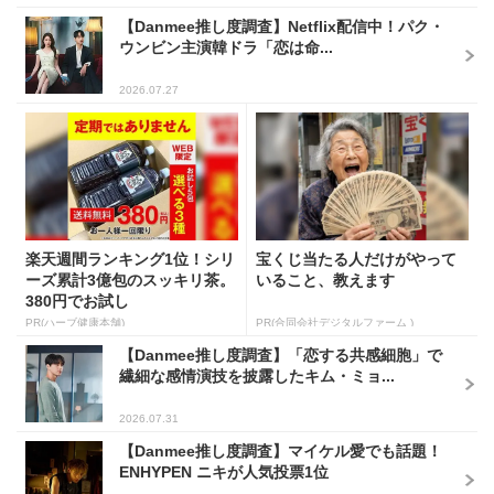
【Danmee推し度調査】Netflix配信中！パク・
ウンビン主演韓ドラ「恋は命...
2026.07.27
楽天週間ランキング1位！シリ
宝くじ当たる人だけがやって
ーズ累計3億包のスッキリ茶。
いること、教えます
380円でお試し
PR(ハーブ健康本舗)
PR(合同会社デジタルファーム )
【Danmee推し度調査】「恋する共感細胞」で
繊細な感情演技を披露したキム・ミョ...
2026.07.31
【Danmee推し度調査】マイケル愛でも話題！
ENHYPEN ニキが人気投票1位