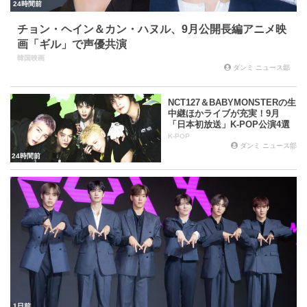
24時間前
チョン・ヘイン＆カン・ハヌル、9月公開長編アニメ映
画「ギル」で声優共演
韓国映画
ダンミ ニュース部
NCT127＆BABYMONSTERの生
中継ほかライブが充実！9月
「日本初放送」K-POP公演4選
K-POP
ダンミ ニュース部
24時間前
1日前