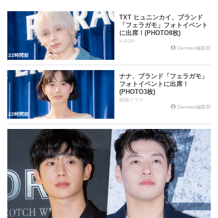
at
b
a
Li
o
n
TXT ヒュニンカイ、ブランド
「フェラガモ」フォトイベント
o
k
に出席！(PHOTO8枚)
k
K-POP
Danmee編集部
22時間前
ナナ、ブランド「フェラガモ」
フォトイベントに出席！
(PHOTO3枚)
韓国ドラマ
Danmee編集部
22時間前