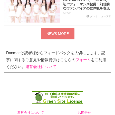
BABYMONSTER、「MOON」
初パフォーマンス披露！幻想的
なヴァンパイアの世界観を表現
K-POP
ダンミ ニュース部
1日前
NEWS MORE
Danmeeは読者様からフィードバックを大切にします。記
事に関するご意見や情報提供はこちらの
フォーム
をご利用
ください。
運営会社について
運営会社について
お問合せ