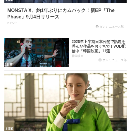
MONSTA X、約1年ぶりにカムバック！新EP「The
Phase」9月4日リリース
K-POP
ダンミ ニュース部
2026年上半期日本公開で話題を
呼んだ作品をおうちで！VOD配
信中「韓国映画」11選
韓国映画
ダンミ ニュース部
1日前
1日前