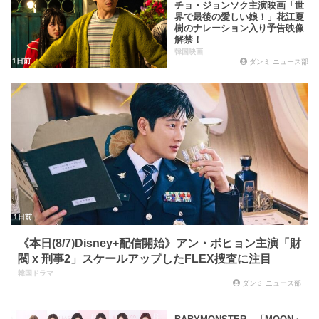
チョ・ジョンソク主演映画「世
界で最後の愛しい娘！」花江夏
樹のナレーション入り予告映像
解禁！
韓国映画
1日前
ダンミ ニュース部
1日前
《本日(8/7)Disney+配信開始》アン・ボヒョン主演「財
閥 x 刑事2」スケールアップしたFLEX捜査に注目
韓国ドラマ
ダンミ ニュース部