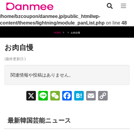
Warning
: Undefined array key "name" in
/home/bzcoupon/danmee.jp/public_html/wp-
content/themes/lightning/module_panList.php
on line
48
HOME
お肉自慢
お肉自慢
(最終更新日:)
関連情報や投稿はありません。
X
Li
W
F
H
E
C
n
e
a
at
m
o
e
C
c
e
ail
p
最新韓国芸能ニュース
h
e
n
y