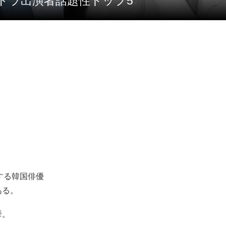
 韓ドラ出演者話題性トップ5
する韓国俳優
ある。
挙。