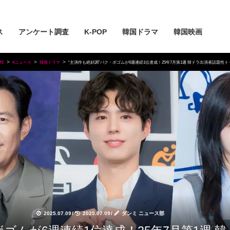
ス
アンケート調査
K-POP
韓国ドラマ
韓国映画
ME
Kニュース
韓国ドラマ
“主演作も絶好調”パク・ボゴムが6週連続1位達成！25年7月第1週 韓ドラ出演者話題性ト
2025.07.09
/
2025.07.09
/
ダンミ ニュース部