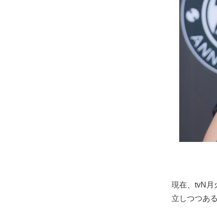
現在、tvN
立しつつあ