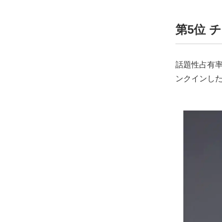
第5位 
話題性占有率
ンクインし