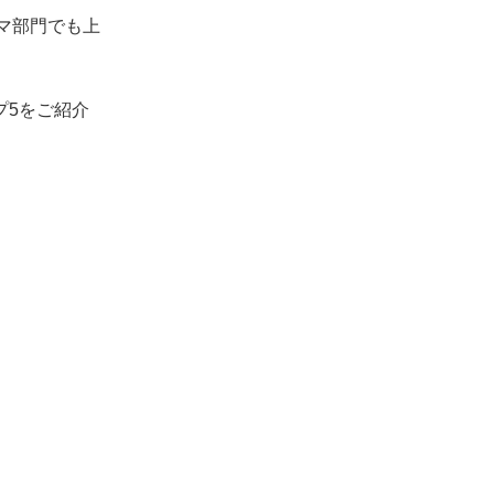
マ部門でも上
プ5をご紹介