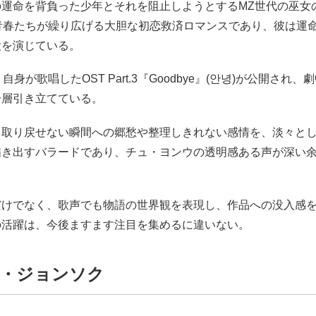
の運命を背負った少年とそれを阻止しようとするMZ世代の巫女
の青春たちが繰り広げる大胆な初恋救済ロマンスであり、彼は運
役を演じている。
自身が歌唱したOST Part.3『Goodbye』(안녕)が公開され
一層引き立てている。
、取り戻せない瞬間への郷愁や整理しきれない感情を、淡々と
描き出すバラードであり、チュ・ヨンウの透明感ある声が深い
だけでなく、歌声でも物語の世界観を表現し、作品への没入感
の活躍は、今後ますます注目を集めるに違いない。
イ・ジョンソク