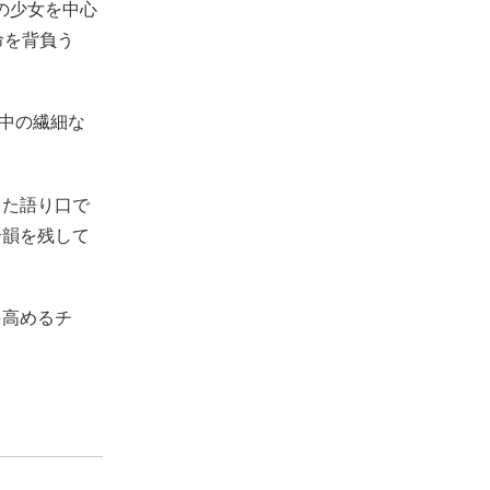
の少女を中心
命を背負う
、劇中の繊細な
した語り口で
余韻を残して
を高めるチ