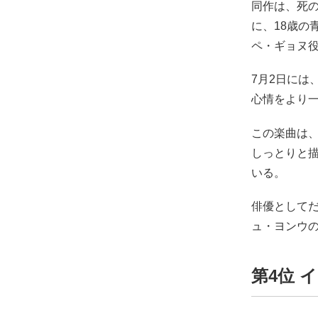
同作は、死
に、18歳
ペ・ギョヌ
7月2日には、
心情をより
この楽曲は
しっとりと
いる。
俳優として
ュ・ヨンウ
第4位 