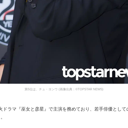
第5位は、チュ・ヨンウ (画像出典：©TOPSTAR NEWS)
月火ドラマ『巫女と彦星』で主演を務めており、若手俳優として
る。