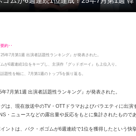
・ボゴムが6週連続1位達成！25年7月第1週
『25年7月第1週 出演者話題性ランキング』が発表された。
ムが6週連続1位をキープし、主演作『グッドボーイ』も上位入り。
話題性を軸に、7月第1週のトップ5を振り返る。
25年7月第1週 出演者話題性ランキング』が発表された。
グは、現在放送中のTV・OTTドラマおよびバラエティに出演
SNS・ニュースなどの露出量や反応をもとに集計されたもので
ポイントは、パク・ボゴムが6週連続で1位を獲得したという快