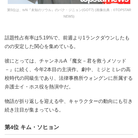
第5位は、tvN『未知のソウル』のパク・ジニョン(GOT7) (画像出典：©TOPSTAR
NEWS)
話題性占有率は5.19%で、前週より1ランクダウンしたも
のの安定した関心を集めている。
彼にとっては、チャンネルA『魔女－君を救うメソッド
－』に続く、今年2本目の主演作。劇中、ミジとミレの高
校時代の同級生であり、法律事務所ウォングンに所属する
弁護士イ・ホス役を熱演中だ。
物語が折り返しを迎える中、キャラクターの動向にも引き
続き注目が集まっている。
第4位 キム・ソヒョン