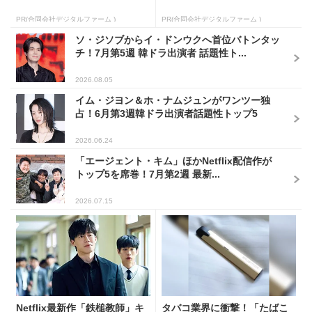
PR(合同会社デジタルファーム )
PR(合同会社デジタルファーム )
ソ・ジソブからイ・ドンウクへ首位バトンタッ
チ！7月第5週 韓ドラ出演者 話題性ト...
2026.08.05
イム・ジヨン＆ホ・ナムジュンがワンツー独
占！6月第3週韓ドラ出演者話題性トップ5
2026.06.24
「エージェント・キム」ほかNetflix配信作が
トップ5を席巻！7月第2週 最新...
2026.07.15
Netflix最新作「鉄槌教師」キ
タバコ業界に衝撃！「たばこ