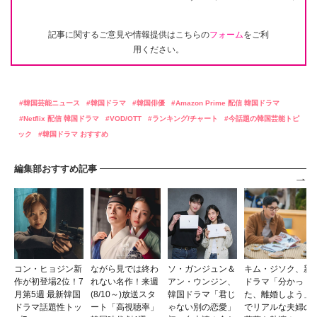
記事に関するご意見や情報提供はこちらの
フォーム
をご利
用ください。
韓国芸能ニュース
韓国ドラマ
韓国俳優
Amazon Prime 配信 韓国ドラマ
Netflix 配信 韓国ドラマ
VOD/OTT
ランキング/チャート
今話題の韓国芸能トピ
ック
韓国ドラマ おすすめ
編集部おすすめ記事
コン・ヒョジン新
ながら見では終わ
ソ・ガンジュン＆
キム・ジソク、新
作が初登場2位！7
れない名作！来週
アン・ウンジン、
ドラマ「分かっ
月第5週 最新韓国
(8/10～)放送スタ
韓国ドラマ「君じ
た、離婚しよう」
ドラマ話題性トッ
ート「高視聴率」
ゃない別の恋愛」
でリアルな夫婦の