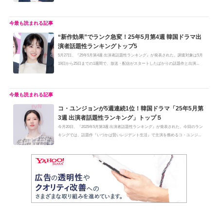
“新作効果”でランク急変！25年5月第4週 韓国ドラマ出
演者話題性ランキングトップ5
5月27日、『25年5月第4週 出演者話題性ランキング』が発表された。調査対象は5月
19日から25日までの1週間で、放送・配信がスタートしたばかりの話題作と出演...
コ・ユンジョンが5週連続1位！韓国ドラマ「25年5月第
3週 出演者話題性ランキング」トップ５
今月20日、『2025年5月第3週 出演者話題性ランキング』が発表された。今回のラン
キングでは、話題作『いつかは賢いレジデント生活』で主演を務めるコ・ユンジ...