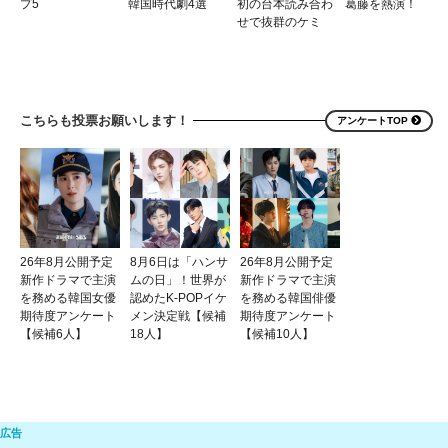
プ5
韓国時代劇4選
初の台本読み合わ
葛藤を熱演！
せで抜群のケミ
こちらも投票お願いします！
アンケートTOP
26年8月公開予定
8月6日は「ハンサ
26年8月公開予定
新作ドラマで主演
ムの日」！世界が
新作ドラマで主演
を務める韓国女優
認めたK-POPイケ
を務める韓国俳優
期待度アンケート
メン決定戦【候補
期待度アンケート
【候補6人】
18人】
【候補10人】