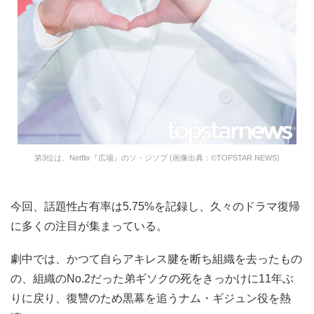
第3位は、Netflix『広場』のソ・ジソブ (画像出典：©TOPSTAR NEWS)
今回、話題性占有率は5.75%を記録し、久々のドラマ復帰
に多くの注目が集まっている。
劇中では、かつて自らアキレス腱を断ち組織を去ったもの
の、組織のNo.2だった弟ギソクの死をきっかけに11年ぶ
りに戻り、復讐のため黒幕を追うナム・ギジュン役を熱