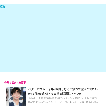
n
e
a
at
m
o
e
C
c
e
ail
p
h
e
n
y
at
b
a
Li
o
n
o
k
k
パク・ボゴム、今年2本目となる主演作で堂々の1位！2
5年5月第5週 韓ドラ出演者話題性トップ5
今月2日、『25年5月第5週 出演者話題性ランキング』が発表され、俳優たちの注目
度の移り変わりが明らかとなった。その中で堂々1位に輝いたのは、5月31日に韓...