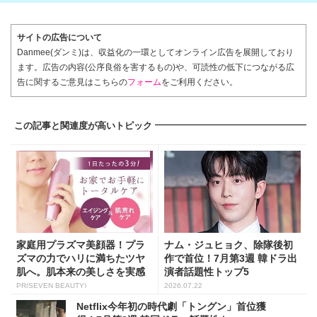
サイトの広告について
Danmee(ダンミ)は、収益化の一環としてオンライン広告を展開しており
ます。広告の内容(公序良俗を害するもの)や、可読性の低下につながる広
告に関するご意見はこちらの
フォーム
をご利用ください。
この記事と関連度が高いトピック
家庭用プラズマ美顔器！プラ
ナム・ジュヒョク、除隊後初
ズマの力でハリに満ちたツヤ
作で首位！7月第3週 韓ドラ出
肌へ。肌本来の美しさを実感
演者話題性トップ5
し...
PR(SEVEN BEAUTY)
2026.07.22
Netflix今年初の時代劇「トングン」首位獲