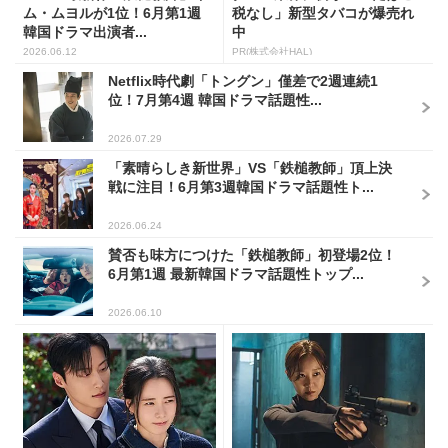
ム・ムヨルが1位！6月第1週
税なし」新型タバコが爆売れ
韓国ドラマ出演者...
中
2026.06.12
PR(株式会社HAL)
Netflix時代劇「トングン」僅差で2週連続1
位！7月第4週 韓国ドラマ話題性...
2026.07.29
「素晴らしき新世界」VS「鉄槌教師」頂上決
戦に注目！6月第3週韓国ドラマ話題性ト...
2026.06.24
賛否も味方につけた「鉄槌教師」初登場2位！
6月第1週 最新韓国ドラマ話題性トップ...
2026.06.10