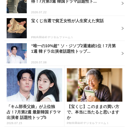
得！7月第3週 韓国ドラマ話題性ト...
2026.07.22
宝くじ当選で貧乏女性が人生変えた実話
PR(合同会社デジタルファーム )
“唯一の10%超” ソ・ジソブ2週連続1位！7月第
1週 韓ドラ出演者話題性トップ...
2026.07.08
「キム部長父娘」が上位独
【宝くじ】このままの買い方
占！7月第2週 最新韓国ドラマ
で、本当に当たると思います
出演者 話題性トップ5
か
2026.07.15
PR(合同会社デジタルファーム )