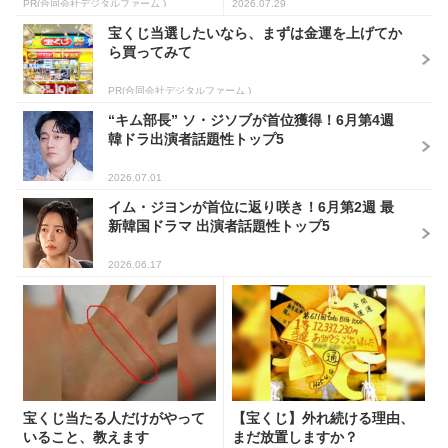
PR(合同会社デジタルファーム )
2026.07.29
宝くじ当選したいなら、まずは金運を上げてか
ら買ってみて
PR(合同会社デジタルファーム )
“キム部長” ソ・ジソブが首位獲得！6月第4週
韓ドラ出演者話題性トップ5
2026.07.01
イム・ジヨンが首位に返り咲き！6月第2週 最
新韓国ドラマ 出演者話題性トップ5
2026.06.17
宝くじ当たる人だけがやって
【宝くじ】外れ続ける理由、
いること、教えます
まだ放置しますか？