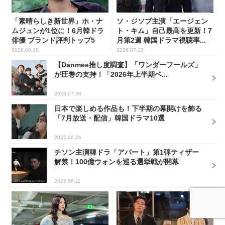
「素晴らしき新世界」ホ・ナ
ソ・ジソブ主演「エージェン
ムジュンが1位に！6月韓ドラ
ト・キム」自己最高を更新！7
俳優 ブランド評判トップ5
月第2週 韓国ドラマ視聴率...
2026.06.18
2026.07.13
【Danmee推し度調査】「ワンダーフールズ」
が圧巻の支持！「2026年上半期ベ...
2026.07.30
日本で楽しめる作品も！下半期の幕開けを飾る
「7月放送・配信」韓国ドラマ10選
2026.06.26
チソン主演韓ドラ「アパート」第1弾ティザー
解禁！100億ウォンを巡る選挙戦が開幕
2026.06.11