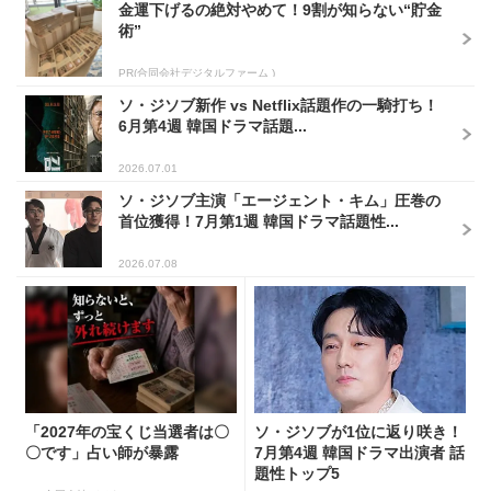
金運下げるの絶対やめて！9割が知らない“貯金
術”
PR(合同会社デジタルファーム )
ソ・ジソブ新作 vs Netflix話題作の一騎打ち！
6月第4週 韓国ドラマ話題...
2026.07.01
ソ・ジソブ主演「エージェント・キム」圧巻の
首位獲得！7月第1週 韓国ドラマ話題性...
2026.07.08
「2027年の宝くじ当選者は〇
ソ・ジソブが1位に返り咲き！
〇です」占い師が暴露
7月第4週 韓国ドラマ出演者 話
題性トップ5