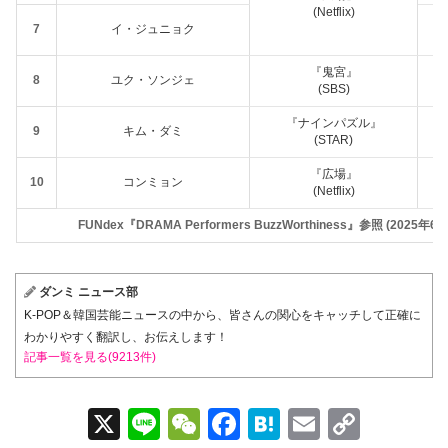
(Netflix)
7
イ・ジュニョク
『鬼宮』
8
ユク・ソンジェ
(SBS)
『ナインパズル』
9
キム・ダミ
(STAR)
『広場』
10
コンミョン
(Netflix)
FUNdex『DRAMA Performers BuzzWorthiness』参照 (2025年
ダンミ ニュース部
K-POP＆韓国芸能ニュースの中から、皆さんの関心をキャッチして正確に
わかりやすく翻訳し、お伝えします！
記事一覧を見る(9213件)
X
Li
W
F
H
E
C