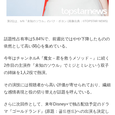
第2位は、tvN『未知のソウル』のパク・ボヨン (画像出典：©TOPSTAR NEWS)
話題性占有率は5.84%で、前週比ではやや下降したものの
依然として高い関心を集めている。
今年はチャンネルA『魔女－君を救うメソッド－』に続く
2作目の主演作『未知のソウル』でミジとミレという双子
の姉妹を1人2役で熱演。
その演技には視聴者から高い評価が寄せられており、繊細
な感情表現と役の切り替えが話題を呼んでいる。
さらに次回作として、来年Disney+で独占配信予定のドラ
マ『ゴールドランド』(原題：골드랜드)への出演も決定し