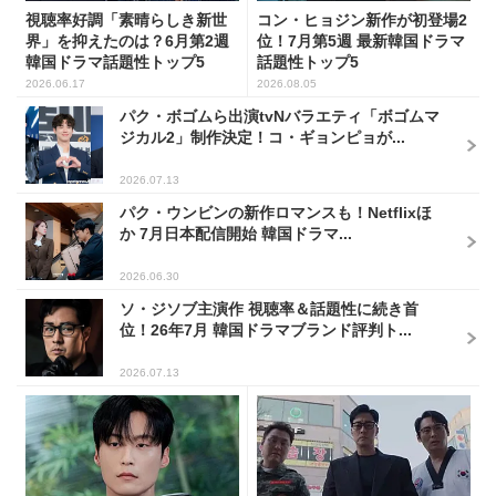
視聴率好調「素晴らしき新世
コン・ヒョジン新作が初登場2
界」を抑えたのは？6月第2週
位！7月第5週 最新韓国ドラマ
韓国ドラマ話題性トップ5
話題性トップ5
2026.06.17
2026.08.05
パク・ボゴムら出演tvNバラエティ「ボゴムマ
ジカル2」制作決定！コ・ギョンピョが...
2026.07.13
パク・ウンビンの新作ロマンスも！Netflixほ
か 7月日本配信開始 韓国ドラマ...
2026.06.30
ソ・ジソブ主演作 視聴率＆話題性に続き首
位！26年7月 韓国ドラマブランド評判ト...
2026.07.13