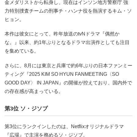
金メダリストから転身し、現在はインソン地方警察庁 強
力特別捜査チームの刑事チ・ハンナ役を熱演するキム・ソ
ヒョン。
本作は彼女にとって、昨年放送のtvNドラマ『偶然か
な。』以来、約1年ぶりとなるドラマ出演作としても注目
を集めている。
さらに、8月には東京と兵庫で約6年ぶりの日本ファンミー
ティング『2025 KIM SO HYUN FANMEETING〈SO
GOOD DAY〉 IN JAPAN』の開催が控えており、国内外で
の存在感が高まっている。
第3位 ソ・ジソブ
第3位にランクインしたのは、Netflixオリジナルドラマ
『広場』で主演を務めるソ・ジソブ。