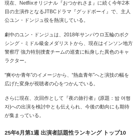
現在、Netflixオリジナル『おつかれさま』に続く今年2本
目の主演作となるJTBCドラマ『グッドボーイ』で、主人
公ユン・ドンジュ役を熱演している。
劇中のユン・ドンジュは、2018年サンパウロ五輪のボク
シング・ミドル級金メダリストから、現在はインソン地方
警察庁 強力特別捜査チームの巡査に転身した異色のキャ
ラクター。
“爽やか青年”のイメージから、“熱血青年”へと演技の幅を
広げた変身が視聴者の心をつかんでいる。
さらに現在、次回作として『夜の旅行者』(原題：밤 여행
자)への出演を検討中とも伝えられ、今後の動向にも期待
が集まっている。
25年6月第1週 出演者話題性ランキング トップ10