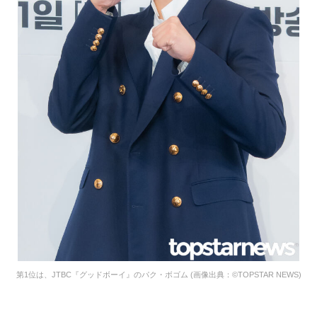
第1位は、JTBC『グッドボーイ』のパク・ボゴム (画像出典：©TOPSTAR NEWS)