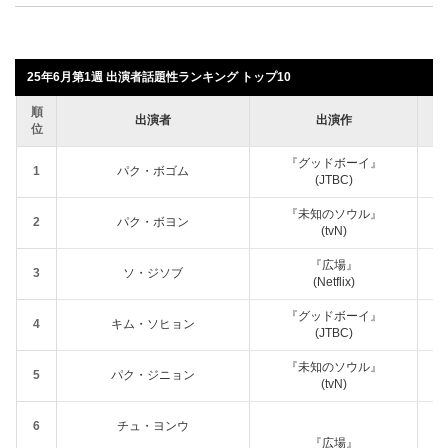
25年6月第1週 出演者話題性ランキング トップ10
順
出演者
出演作
話
位
『グッドボーイ』
1
パク・ボゴム
(JTBC)
『未知のソウル』
2
パク・ボヨン
(tvN)
『広場』
3
ソ・ジソブ
(Netflix)
『グッドボーイ』
4
キム・ソヒョン
(JTBC)
『未知のソウル』
5
パク・ジニョン
(tvN)
6
チュ・ヨンウ
『広場』