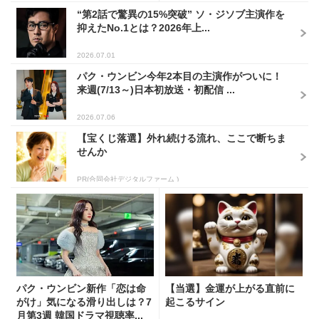
“第2話で驚異の15%突破” ソ・ジソブ主演作を
抑えたNo.1とは？2026年上...
2026.07.01
パク・ウンビン今年2本目の主演作がついに！
来週(7/13～)日本初放送・初配信 ...
2026.07.06
【宝くじ落選】外れ続ける流れ、ここで断ちま
せんか
PR(合同会社デジタルファーム )
パク・ウンビン新作「恋は命
【当選】金運が上がる直前に
がけ」気になる滑り出しは？7
起こるサイン
月第3週 韓国ドラマ視聴率...