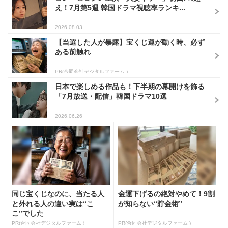
え！7月第5週 韓国ドラマ視聴率ランキ...
2026.08.03
【当選した人が暴露】宝くじ運が動く時、必ず
ある前触れ
PR(合同会社デジタルファーム )
日本で楽しめる作品も！下半期の幕開けを飾る
「7月放送・配信」韓国ドラマ10選
2026.06.26
同じ宝くじなのに、当たる人
金運下げるの絶対やめて！9割
と外れる人の違い実は“こ
が知らない“貯金術”
こ”でした
PR(合同会社デジタルファーム )
PR(合同会社デジタルファーム )