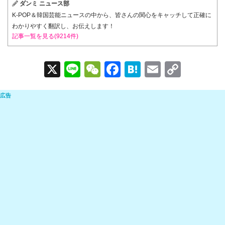
ダンミ ニュース部
K-POP＆韓国芸能ニュースの中から、皆さんの関心をキャッチして正確に
わかりやすく翻訳し、お伝えします！
記事一覧を見る(9214件)
X
Li
W
F
H
E
C
n
e
a
at
m
o
e
C
c
e
ail
p
h
e
n
y
at
b
a
Li
o
n
o
k
k