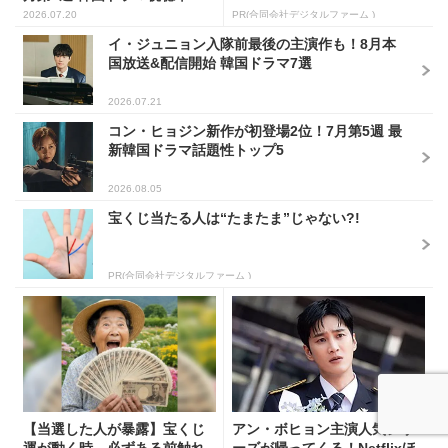
2026.07.20
PR(合同会社デジタルファーム )
イ・ジュニョン入隊前最後の主演作も！8月本
国放送&配信開始 韓国ドラマ7選
2026.07.21
コン・ヒョジン新作が初登場2位！7月第5週 最
新韓国ドラマ話題性トップ5
2026.08.05
宝くじ当たる人は“たまたま”じゃない?!
PR(合同会社デジタルファーム )
【当選した人が暴露】宝くじ
アン・ボヒョン主演人気シリ
運が動く時、必ずある前触れ
ーズが帰ってくる！Netflixほ