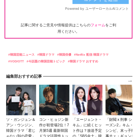
記事に関するご意見や情報提供はこちらの
フォーム
をご利
用ください。
韓国芸能ニュース
韓国ドラマ
韓国俳優
Netflix 配信 韓国ドラマ
VOD/OTT
今話題の韓国芸能トピック
韓国ドラマ おすすめ
編集部おすすめ記事
ソ・ガンジュン＆
コン・ヒョジン新
「エージェント・
「財閥 x 刑事 シ
アン・ウンジン、
作が初登場2位！7
キム」に続くヒッ
ーズン2」キム・
韓国ドラマ「君じ
月第5週 最新韓国
ト作は？放送予定
シンビ、末っ子刑
ゃない別の恋愛」
ドラマ話題性トッ
の「SBS金土」韓
事チェ・ギョンジ