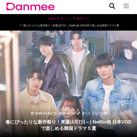
HOME
Kニュース
韓国ドラマ
春にぴったりな新作祭り！来週(4月7日～) Netflix他 日本VODで楽しめる韓国ドラマ５選
韓国ドラマ
2025.04.04
/
2025.04.04
/
ダンミ ニュース部
春にぴったりな新作祭り！来週(4月7日～) Netflix他 日本VOD
で楽しめる韓国ドラマ５選