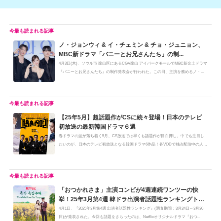
ノ・ジョンウィ & イ・チェミン & チョ・ジュニョン、
MBC新ドラマ「バニーとお兄さんたち」の制...
4月3日(木)、ソウル市 龍山区にあるCGV龍山 アイパークモールでMBC新金土ドラマ
『バニーとお兄さんたち』の制作発表会が行われた。この日、主演を務めるノ・...
【25年5月】超話題作がCSに続々登場！日本のテレビ
初放送の最新韓国ドラマ６選
春ドラマの波が落ち着く5月、CS放送では早くも話題作が目白押し。中でも注目し
たいのが、日本のテレビ初放送となる韓国ドラマ6作品！各VODで独占配信中の人
気...
「おつかれさま」主演コンビが4週連続ワンツーの快
挙！25年3月第4週 韓ドラ出演者話題性ランキングトッ
プ5
4月1日、『2025年3月第4週 出演者話題性ランキング』(調査期間：3月24日～3月30
日)が発表された。今回も話題をさらったのは、Netflixオリジナルドラマ『おつ...