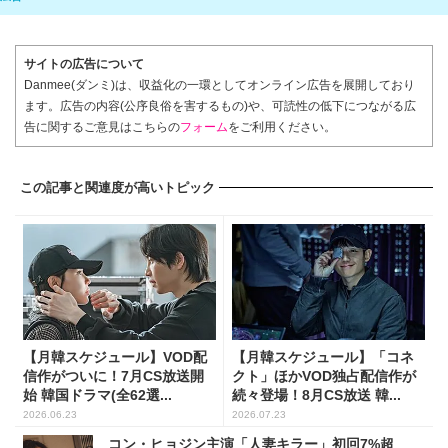
サイトの広告について
Danmee(ダンミ)は、収益化の一環としてオンライン広告を展開しており
ます。広告の内容(公序良俗を害するもの)や、可読性の低下につながる広
告に関するご意見はこちらの
フォーム
をご利用ください。
この記事と関連度が高いトピック
【月韓スケジュール】VOD配
【月韓スケジュール】「コネ
信作がついに！7月CS放送開
クト」ほかVOD独占配信作が
始 韓国ドラマ(全62選...
続々登場！8月CS放送 韓...
2026.06.23
2026.07.23
コン・ヒョジン主演「人妻キラー」初回7%超