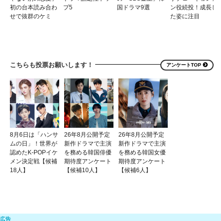
初の台本読み合わ
プ5
国ドラマ9選
ン役続投！成長し
せで抜群のケミ
た姿に注目
こちらも投票お願いします！
アンケートTOP
8月6日は「ハンサ
26年8月公開予定
26年8月公開予定
ムの日」！世界が
新作ドラマで主演
新作ドラマで主演
認めたK-POPイケ
を務める韓国俳優
を務める韓国女優
メン決定戦【候補
期待度アンケート
期待度アンケート
18人】
【候補10人】
【候補6人】