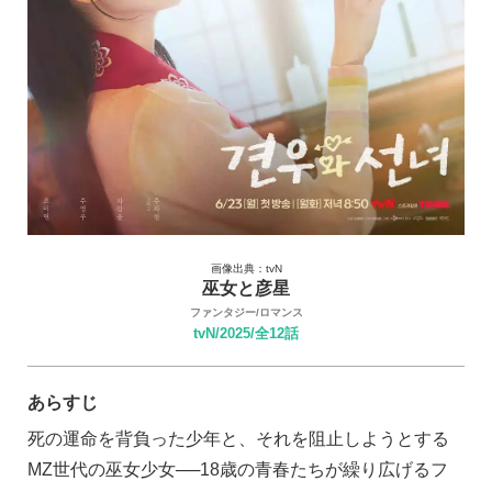
画像出典：tvN
巫女と彦星
ファンタジー/ロマンス
tvN/2025/全12話
あらすじ
死の運命を背負った少年と、それを阻止しようとする
MZ世代の巫女少女──18歳の青春たちが繰り広げるフ