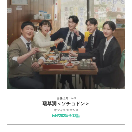
画像出典：tvN
瑞草洞＜ソチョドン＞
オフィス/ロマンス
tvN/2025/全12話