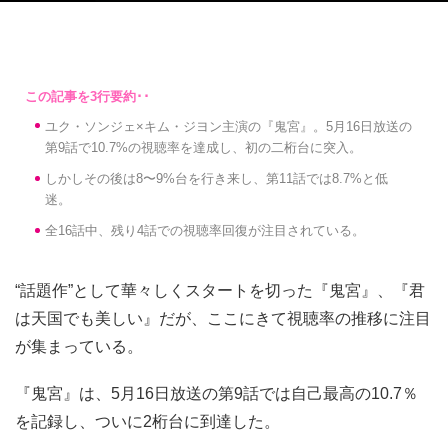
ユク・ソンジェ×キム・ジヨン主演の『鬼宮』。5月16日放送の
第9話で10.7%の視聴率を達成し、初の二桁台に突入。
しかしその後は8〜9%台を行き来し、第11話では8.7%と低
迷。
全16話中、残り4話での視聴率回復が注目されている。
“話題作”として華々しくスタートを切った『鬼宮』、『君
は天国でも美しい』だが、ここにきて視聴率の推移に注目
が集まっている。
『鬼宮』は、5月16日放送の第9話では自己最高の10.7％
を記録し、ついに2桁台に到達した。