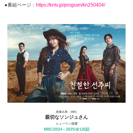
●番組ページ：
https://kntv.jp/program/kn250404/
画像出典：MBC
親切なソンジュさん
ヒューマン/復讐
MBC/2024～2025/全126話