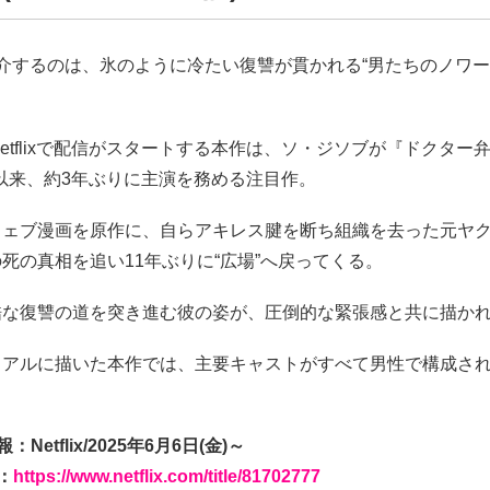
介するのは、氷のように冷たい復讐が貫かれる“男たちのノワー
Netflixで配信がスタートする本作は、ソ・ジソブが『ドクター
22)以来、約3年ぶりに主演を務める注目作。
ウェブ漫画を原作に、自らアキレス腱を断ち組織を去った元ヤ
死の真相を追い11年ぶりに“広場”へ戻ってくる。
酷な復讐の道を突き進む彼の姿が、圧倒的な緊張感と共に描か
リアルに描いた本作では、主要キャストがすべて男性で構成さ
Netflix/2025年6月6日(金)～
：
https://www.netflix.com/title/81702777