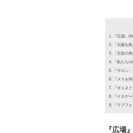
『広場』(Net
『太陽を飲み
『主役の初体
『私たちの映画
『サロン・ド
『メスを持つ
『ギョヌと仙女
『イカゲーム 
『ラブフォビ
『広場』(N