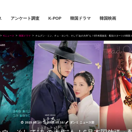
ス
アンケート調査
K-POP
韓国ドラマ
韓国映画
Kニュース
韓国ドラマ
ナムグン・ミン、チュ・ヨンウ、そして“あの大作”も！6月本国放送・配信スタートの韓国ド
2025.05.16
/
2025.05.16
/
ダンミ ニュース部