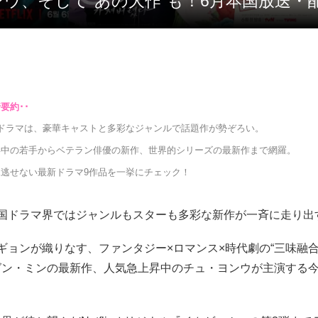
ンウ、そして“あの大作”も！6月本国放送・
国ドラマは、豪華キャストと多彩なジャンルで話題作が勢ぞろい。
昇中の若手からベテラン俳優の新作、世界的シリーズの最新作まで網羅。
見逃せない最新ドラマ9作品を一挙にチェック！
韓国ドラマ界ではジャンルもスターも多彩な新作が一斉に走り出
ギョンが織りなす、ファンタジー×ロマンス×時代劇の“三味融合
グン・ミンの最新作、人気急上昇中のチュ・ヨンウが主演する今
。