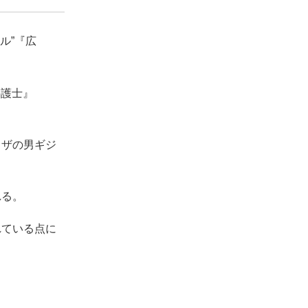
ル”『広
弁護士』
クザの男ギジ
れる。
れている点に