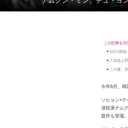
ナムグン・ミン、チュ・ヨ
6月の韓
人気急上
この夏、
今年6月、
ソヒョン×テ
演技派ナム
題作も登場