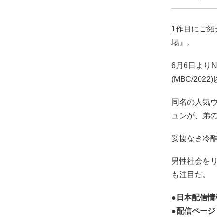
1作目にご紹
場』。
6月6日より
(MBC/20
同名の人気
ュンが、弟の
妥協なき冷
男性社会を
も注目だ。
●日本配信情報：
●配信ページ