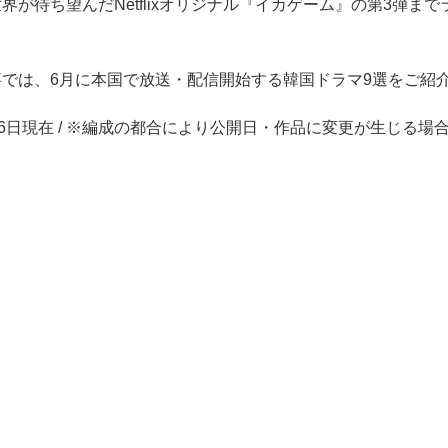
界が待ち望んだNetflixオリジナル『イカゲーム』の第3弾ま
。
事では、6月に本国で放送・配信開始する韓国ドラマ9選をご紹
5月16日現在 / ※編成の都合により公開日・作品に変更が生じる場