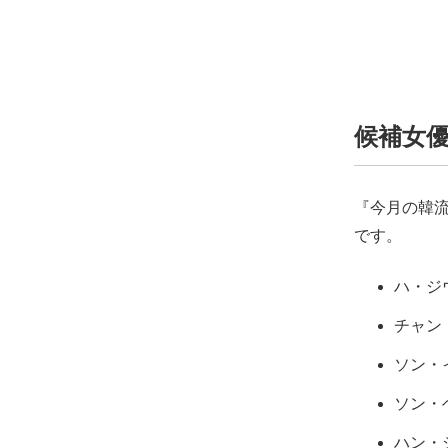
候補女優
『今月の韓流
です。
ハ・ジ
チャン
ソン・
ソン・
ハン・