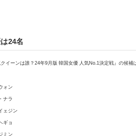
は24名
クイーンは誰？24年9月版 韓国女優 人気No.1決定戦』の候補
ウォン
・ナラ
イェジン
ヘギョ
ジミン