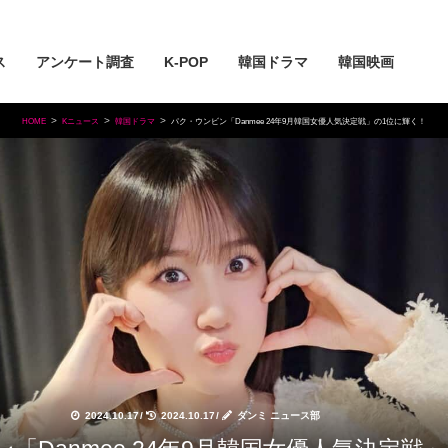
ス
アンケート調査
K-POP
韓国ドラマ
韓国映画
HOME
Kニュース
韓国ドラマ
パク・ウンビン「Danmee 24年9月韓国女優人気決定戦」の1位に輝く！
2024.10.17
/
2024.10.17
/
ダンミ ニュース部