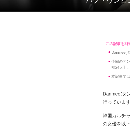
パク・ウンビ
Danme
今回のアン
補24人】
本記事では
Danmee
行っていま
韓国カルチャ
の女優を以下