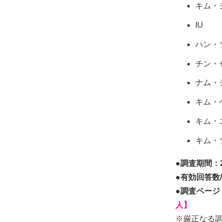
キム・
IU
ハン・
チン・
ナム・
キム・
キム・
キム・
●調査期間：2
●有効回答数/
●調査ページ
人】
※厳正なる