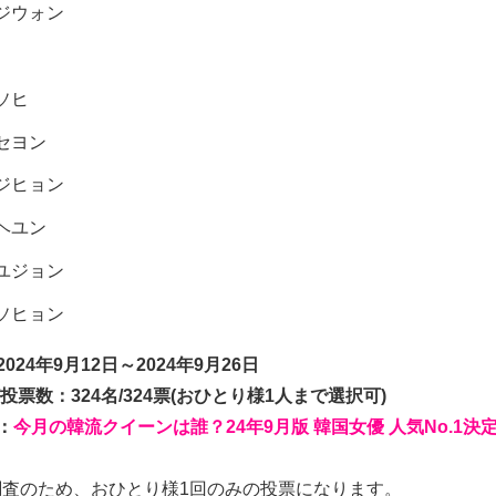
ジウォン
ソヒ
セヨン
ジヒョン
ヘユン
ユジョン
ソヒョン
024年9月12日～2024年9月26日
投票数：324名/324票(おひとり様1人まで選択可)
：
今月の韓流クイーンは誰？24年9月版 韓国女優 人気No.1決
調査のため、おひとり様1回のみの投票になります。