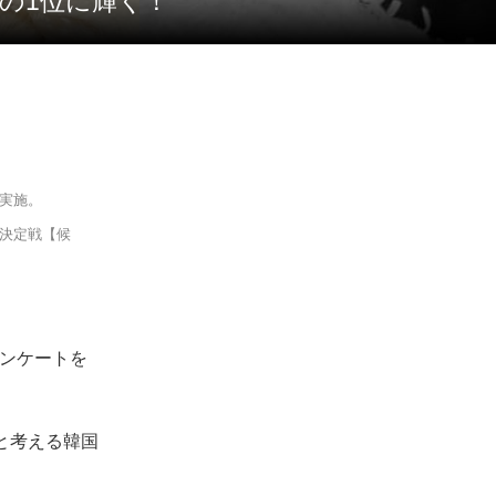
」の1位に輝く！
を実施。
1決定戦【候
。
アンケートを
”と考える韓国