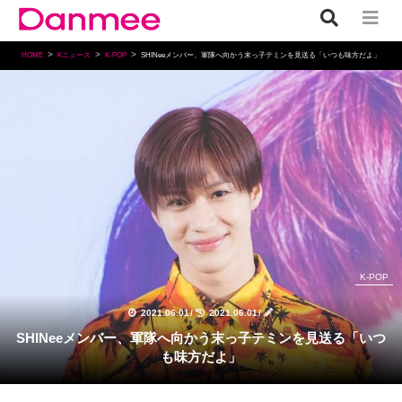
HOME
Kニュース
K-POP
SHINeeメンバー、軍隊へ向かう末っ子テミンを見送る「いつも味方だよ」
K-POP
2021.06.01
/
2021.06.01
/
SHINeeメンバー、軍隊へ向かう末っ子テミンを見送る「いつ
も味方だよ」