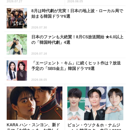
(全109選)
2026.07.27
2026.08.05
8月は時代劇が充実！日本の地上波・ローカル局で
始まる韓国ドラマ6選
2026.07.30
日本のファンも大絶賛！8月CS放送開始 ★4.0以上
の「韓国時代劇」4選
2026.07.16
「エージェント・キム」に続くヒット作は？放送
予定の「SBS金土」韓国ドラマ9選
2026.08.05
KARA ハン・スンヨン、新ド
ビョン・ウソク＆ホ・ナムジ