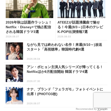
2026年秋は話題作ラッシュ！
ATEEZが話題沸騰曲で魅せ
Netflix・Disney+で独占配信
る！今週(8/3～)日本のテレビ
される韓国ドラマ3選
K-POP出演情報7選
2026.08.07
2026.08.03
ながら見では終われない名作！来週(8/10～)放送
スタート「高視聴率」韓国時代劇4選
2026.08.04
アン・ボヒョン主演人気シリーズが帰ってくる！
Netflixほか8月配信開始 韓国ドラマ4選
2026.07.30
ナナ、ブランド「フェラガモ」フォトイベントに
出席！(PHOTO3枚)
2026.08.07
Recommended by