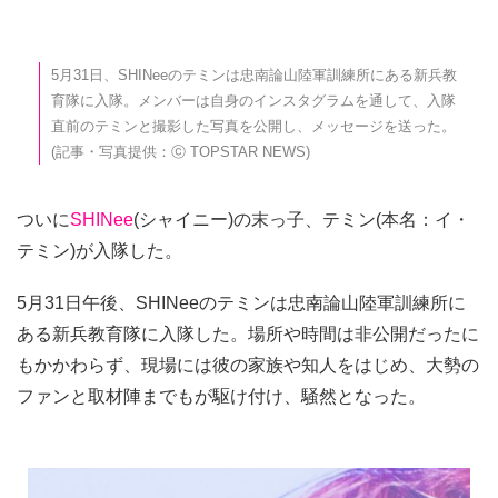
5月31日、SHINeeのテミンは忠南論山陸軍訓練所にある新兵教
育隊に入隊。メンバーは自身のインスタグラムを通して、入隊
直前のテミンと撮影した写真を公開し、メッセージを送った。
(記事・写真提供：ⓒ TOPSTAR NEWS)
ついに
SHINee
(シャイニー)の末っ子、テミン(本名：イ・
テミン)が入隊した。
5月31日午後、SHINeeのテミンは忠南論山陸軍訓練所に
ある新兵教育隊に入隊した。場所や時間は非公開だったに
もかかわらず、現場には彼の家族や知人をはじめ、大勢の
ファンと取材陣までもが駆け付け、騒然となった。