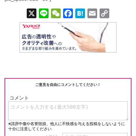
X
Li
W
F
H
E
C
n
e
a
at
m
o
e
C
c
e
ail
p
h
e
n
y
at
b
a
Li
o
n
o
k
k
ご意見を自由にコメントしてください！