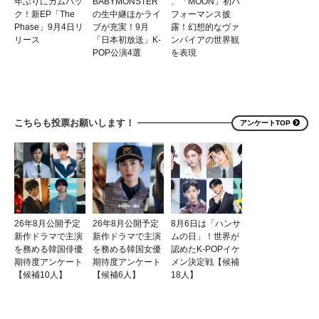
年ぶりにカムバッ
BABYMONSTER
、「MOON」初パ
ク！新EP「The
の生中継ほかライ
フォーマンス披
Phase」9月4日リ
ブが充実！9月
露！幻想的なヴァ
リース
「日本初放送」K-
ンパイアの世界観
POP公演4選
を表現
こちらも投票お願いします！
アンケートTOP
26年8月公開予定
26年8月公開予定
8月6日は「ハンサ
新作ドラマで主演
新作ドラマで主演
ムの日」！世界が
を務める韓国俳優
を務める韓国女優
認めたK-POPイケ
期待度アンケート
期待度アンケート
メン決定戦【候補
【候補10人】
【候補6人】
18人】