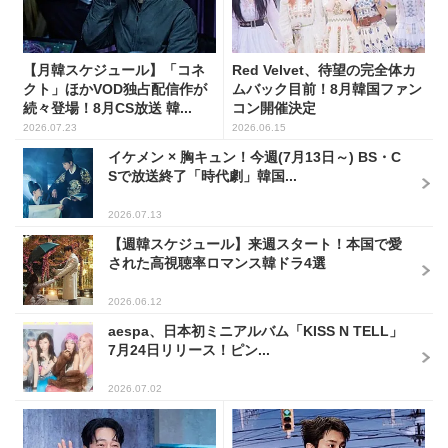
【月韓スケジュール】「コネ
Red Velvet、待望の完全体カ
クト」ほかVOD独占配信作が
ムバック目前！8月韓国ファン
続々登場！8月CS放送 韓...
コン開催決定
2026.07.23
2026.06.15
イケメン × 胸キュン！今週(7月13日～) BS・C
Sで放送終了「時代劇」韓国...
2026.07.13
【週韓スケジュール】来週スタート！本国で愛
された高視聴率ロマンス韓ドラ4選
2026.06.12
aespa、日本初ミニアルバム「KISS N TELL」
7月24日リリース！ピン...
2026.07.02