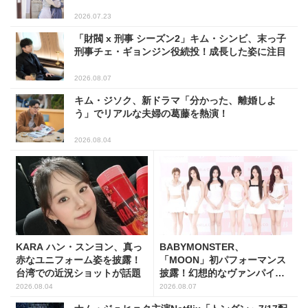
2026.07.23
「財閥 x 刑事 シーズン2」キム・シンビ、末っ子
刑事チェ・ギョンジン役続投！成長した姿に注目
2026.08.07
キム・ジソク、新ドラマ「分かった、離婚しよ
う」でリアルな夫婦の葛藤を熱演！
2026.08.04
KARA ハン・スンヨン、真っ
BABYMONSTER、
赤なユニフォーム姿を披露！
「MOON」初パフォーマンス
台湾での近況ショットが話題
披露！幻想的なヴァンパイア
の世界観を表現
2026.08.04
2026.08.07