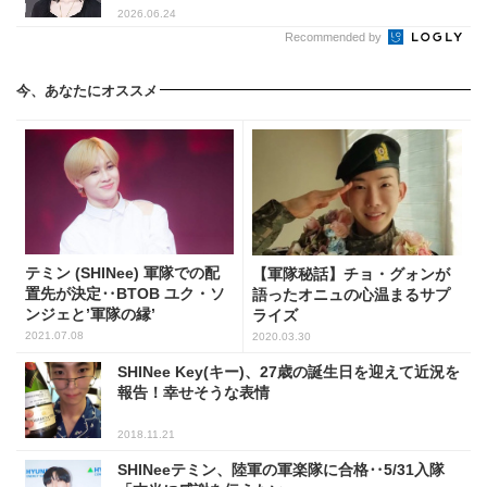
2026.06.24
Recommended by
今、あなたにオススメ
テミン (SHINee) 軍隊での配
【軍隊秘話】チョ・グォンが
置先が決定‥BTOB ユク・ソ
語ったオニュの心温まるサプ
ンジェと’軍隊の縁’
ライズ
2021.07.08
2020.03.30
SHINee Key(キー)、27歳の誕生日を迎えて近況を
報告！幸せそうな表情
2018.11.21
SHINeeテミン、陸軍の軍楽隊に合格‥5/31入隊