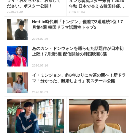
ラマ「お坊ちゃま、お放しく
ュンら韓流スター来日！2026
ださい」ポスター公開！
年秋 日本で会える韓国俳優10
人
2026.07.29
2026.08.04
Netflix時代劇「トングン」僅差で2週連続1位！7
月第4週 韓国ドラマ話題性トップ5
2026.07.29
あのカン・ドンウォンを踊らせた話題作が日本初
上陸！7月第5週 配信開始の韓国映画6選
2026.07.16
イ・ミンジョン、約6年ぶりにお茶の間へ！新ドラ
マ「分かった、離婚しよう」初スチール公開
2026.08.03