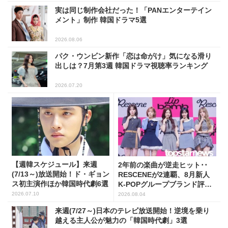
実は同じ制作会社だった！「PANエンターテイン
メント」制作 韓国ドラマ5選
2026.08.06
パク・ウンビン新作「恋は命がけ」気になる滑り
出しは？7月第3週 韓国ドラマ視聴率ランキング
2026.07.20
【週韓スケジュール】来週
2年前の楽曲が逆走ヒット･･
(7/13～)放送開始！ド・ギョン
RESCENEが2連覇、8月新人
ス初主演作ほか韓国時代劇6選
K-POPグループブランド評判
トップ5
2026.07.10
2026.08.04
来週(7/27～)日本のテレビ放送開始！逆境を乗り
越える主人公が魅力の「韓国時代劇」3選