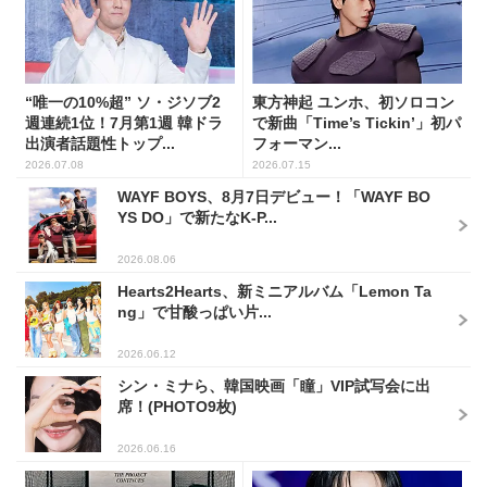
“唯一の10%超” ソ・ジソブ2
東方神起 ユンホ、初ソロコン
週連続1位！7月第1週 韓ドラ
で新曲「Time’s Tickin’」初パ
出演者話題性トップ...
フォーマン...
2026.07.08
2026.07.15
WAYF BOYS、8月7日デビュー！「WAYF BO
YS DO」で新たなK-P...
2026.08.06
Hearts2Hearts、新ミニアルバム「Lemon Ta
ng」で甘酸っぱい片...
2026.06.12
シン・ミナら、韓国映画「瞳」VIP試写会に出
席！(PHOTO9枚)
2026.06.16