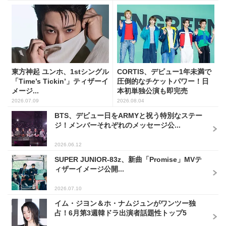
東方神起 ユンホ、1stシングル
CORTIS、デビュー1年未満で
「Time’s Tickin’」ティザーイ
圧倒的なチケットパワー！日
メージ...
本初単独公演も即完売
2026.07.09
2026.08.04
BTS、デビュー日をARMYと祝う特別なステー
ジ！メンバーそれぞれのメッセージ公...
2026.06.12
SUPER JUNIOR-83z、新曲「Promise」MVテ
ィザーイメージ公開...
2026.07.10
イム・ジヨン＆ホ・ナムジュンがワンツー独
占！6月第3週韓ドラ出演者話題性トップ5