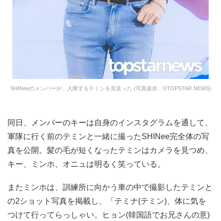
SHINeeのメンバーが、入隊するテミンを見送った (写真提供：©TOPSTAR NEWS)
同日、メンバーのキーは自身のインスタグラムを通して、
軍隊に行く前のテミンと一緒に撮ったSHINee完全体の写
真を公開。髪の毛が短くなったテミンはカメラを見つめ、
キー、ミンホ、オニュは明るく笑っている。
またミンホは、訓練所に向かう車の中で撮影したテミンと
の2ショット写真を掲載し、「テミナ(テミン)、体に気を
つけて行ってらっしゃい。ヒョン(韓国語でお兄さんの意)