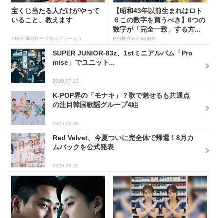
宝くじ当たる人だけがやって
【昭和43年以前生まれはロト
いること、教えます
６この数字を買うべき】6つの
数字が「完全一致」する方...
PR(合同会社デジタルファーム )
PR(株式会社MURA)
SUPER JUNIOR-83z、1stミニアルバム「Pro
mise」でユニット...
2026.07.13
K-POP界の「モナキ」？歌で魅せるも共通点
の注目韓国歌謡グループ4組
2026.06.18
Red Velvet、今夏ついに完全体で帰還！8月カ
ムバックを公式発表
2026.06.11