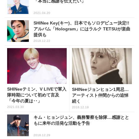
「本当に感謝を伝えたい」
2021.04.20
SHINee Key(キー)、日本でもソロデビュー決定!!
アルバム「Hologram」にはラルク TETSUが楽曲
提供も
2018.12.22
SHINeeテミン、V LIVEで軍入
SHINeeジョンヒョン1周忌…
隊時期について初めて言及
アーティスト仲間からの追悼
「今年の夏は‥」
続く
2021.03.30
2018.12.19
キム・ヒョンジュン、義務警察を除隊…感謝とと
もに来年の活発な活動を予告
2018.12.29