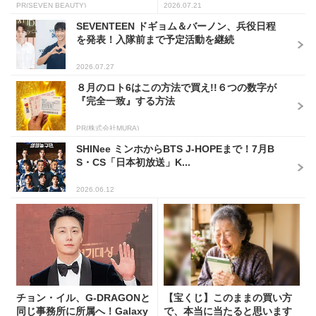
し...
PR(SEVEN BEAUTY)
2026.07.21
SEVENTEEN ドギョム＆バーノン、兵役日程
を発表！入隊前まで予定活動を継続
2026.07.27
８月のロト6はこの方法で買え!!６つの数字が
『完全一致』する方法
PR(株式会社MURA)
SHINee ミンホからBTS J-HOPEまで！7月B
S・CS「日本初放送」K...
2026.06.12
チョン・イル、G-DRAGONと
【宝くじ】このままの買い方
同じ事務所に所属へ！Galaxy
で、本当に当たると思います