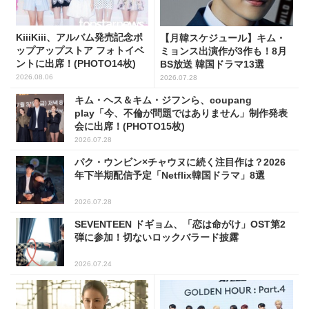
KiiiKiii、アルバム発売記念ポ
【月韓スケジュール】キム・
ップアップストア フォトイベ
ミョンス出演作が3作も！8月
ントに出席！(PHOTO14枚)
BS放送 韓国ドラマ13選
2026.08.06
2026.07.28
キム・ヘス＆キム・ジフンら、coupang
play「今、不倫が問題ではありません」制作発表
会に出席！(PHOTO15枚)
2026.07.28
パク・ウンビン×チャウヌに続く注目作は？2026
年下半期配信予定「Netflix韓国ドラマ」8選
2026.07.28
SEVENTEEN ドギョム、「恋は命がけ」OST第2
弾に参加！切ないロックバラード披露
2026.07.24