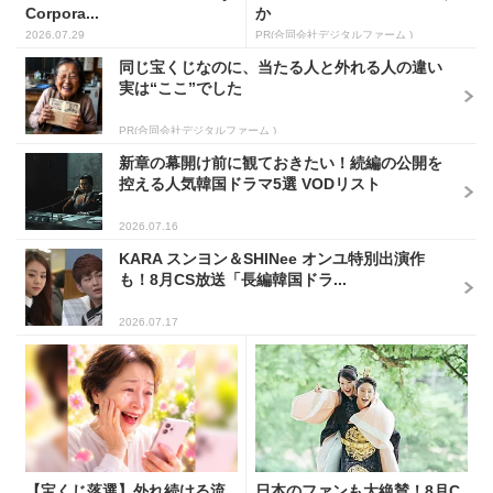
Corpora...
か
2026.07.29
PR(合同会社デジタルファーム )
同じ宝くじなのに、当たる人と外れる人の違い
実は“ここ”でした
PR(合同会社デジタルファーム )
新章の幕開け前に観ておきたい！続編の公開を
控える人気韓国ドラマ5選 VODリスト
2026.07.16
KARA スンヨン＆SHINee オンユ特別出演作
も！8月CS放送「長編韓国ドラ...
2026.07.17
【宝くじ落選】外れ続ける流
日本のファンも大絶賛！8月C