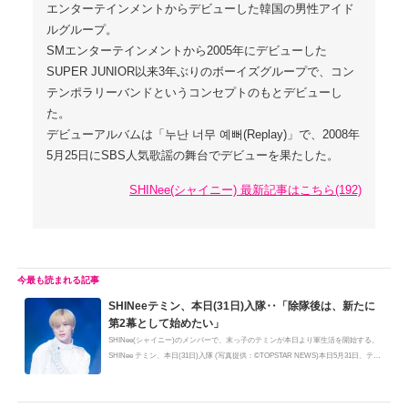
エンターテインメントからデビューした韓国の男性アイド
ルグループ。
SMエンターテインメントから2005年にデビューした
SUPER JUNIOR以来3年ぶりのボーイズグループで、コン
テンポラリーバンドというコンセプトのもとデビューし
た。
デビューアルバムは「누난 너무 예뻐(Replay)」で、2008年
5月25日にSBS人気歌謡の舞台でデビューを果たした。
SHINee(シャイニー) 最新記事はこちら(192)
SHINeeテミン、本日(31日)入隊‥「除隊後は、新たに
第2幕として始めたい」
SHINee(シャイニー)のメンバーで、末っ子のテミンが本日より軍生活を開始する。
SHINee テミン、本日(31日)入隊 (写真提供：©TOPSTAR NEWS)本日5月31日、テ
ミ...