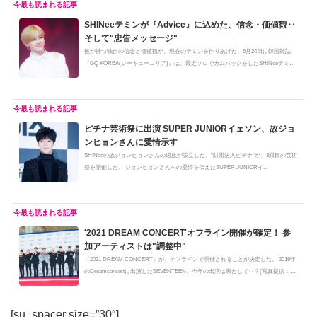
SHINeeテミンが『Advice』に込めた、信念・価値観‥
そして"忠告メッセージ"
彼が持つ独自の信念と価値観が、現在のテミンを作りあげた。5月24日に韓国雑誌
『GQ KOREA(ジーキューコリア)』は、最近ソロでカムバックをしたSHINeeテミン
の...
ピチナ芸術祭に出演 SUPER JUNIORイェソン、故ジョ
ンヒョンさんに愛情示す
SHINeeの故ジョンヒョンさんの遺族が設立した、"財団法人ピチナ"が、3回目の芸術
祭を開催した。 ジョンヒョンさんへの愛情を伝えたSUPER JUNIORイ...
'2021 DREAM CONCERT'オフライン開催が確定！ 参
加アーティストは"調整中"
『2021 DREAM CONCERT』が、オフラインで開催されることが決定した。 2019年
のDreamconcertに出演したSEVENTEEN、今年の出演は果たして‥？(写真提供：ⓒ
TOPST...
[su_spacer size=”30″]