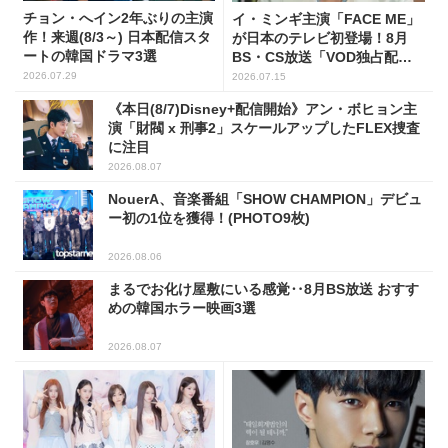
チョン・へイン2年ぶりの主演
イ・ミンギ主演「FACE ME」
作！来週(8/3～) 日本配信スタ
が日本のテレビ初登場！8月
ートの韓国ドラマ3選
BS・CS放送「VOD独占配
信」韓ドラ11選
2026.07.29
2026.07.15
《本日(8/7)Disney+配信開始》アン・ボヒョン主
演「財閥 x 刑事2」スケールアップしたFLEX捜査
に注目
2026.08.07
NouerA、音楽番組「SHOW CHAMPION」デビュ
ー初の1位を獲得！(PHOTO9枚)
2026.08.06
まるでお化け屋敷にいる感覚‥8月BS放送 おすす
めの韓国ホラー映画3選
2026.08.07