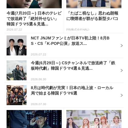
今週(7月20日～) 日本のテレビ
「たばこ税なし」思わぬ朗報
で放送終了「絶対外せない」
に喫煙者が群がる新型タバコ
韓国ドラマ5選＆見逃...
2026.07.22
PR(株式会社HAL)
NCT JNJMファンミが日本TV初上陸！8月B
S・CS「K-POP公演」放送ス...
2026.07.22
今週(6月29日～) CSチャンネルで放送終了「鉄
板時代劇」韓国ドラマ4選＆見逃...
2026.06.30
8月は時代劇が充実！日本の地上波・ローカル
局で始まる韓国ドラマ6選
2026.07.30