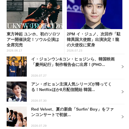
東方神起 ユンホ、初のソロツ
2PM イ・ジュノ、次回作「駐
アー開催決定！ソウル公演は
韓異国大使館」出演決定！龍
全席完売
の大使役に変身
2026.06.17
2026.07.23
イ・ジョンウン&コン・ヒョジンら、韓国映画
「慶州紀行」制作報告会に出席！(PHO...
2026.07.27
アン・ボヒョン主演人気シリーズが帰ってく
る！Netflixほか8月配信開始 韓国...
2026.07.30
Red Velvet、夏の新曲「Surfin’ Boy」をファ
ンコンサートで初披...
2026.07.29