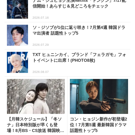
ナム・ジュヒョク主演Netflix「トングン」7/17配
信開始！あらすじ＆見どころをチェック
2026.07.16
ソ・ジソブが1位に返り咲き！7月第4週 韓国ドラ
マ出演者 話題性トップ5
2026.07.29
TXT ヒュニンカイ、ブランド「フェラガモ」フォ
トイベントに出席！(PHOTO8枚)
2026.08.07
【月韓スケジュール】「冬ソ
コン・ヒョジン新作が初登場2
ナ」日本特別版が早くも登
位！7月第5週 最新韓国ドラマ
場！8月BS・CS放送 韓国映画
話題性トップ5