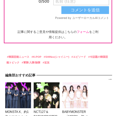
記事に関するご意見や情報提供はこちらの
フォーム
をご利
用ください。
韓国芸能ニュース
K-POP
SHINee(シャイニー)
エピソード
今話題の韓国芸
能トピック
軍隊/入隊/除隊
近況
編集部おすすめ記事
MONSTA X、約1
NCT127＆
BABYMONSTER