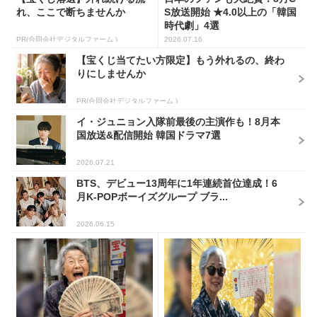
れ、ここで断ちませんか
S放送開始 ★4.0以上の「韓国
時代劇」4選
PR(合同会社デジタルファーム )
2026.07.16
【宝くじ当てたい方限定】もう外れるの、終わ
りにしませんか
PR(合同会社デジタルファーム )
イ・ジュニョン入隊前最後の主演作も！8月本
国放送&配信開始 韓国ドラマ7選
2026.07.21
BTS、デビュー13周年に1年連続首位達成！6
月K-POPボーイズグループ ブラ...
2026.06.15