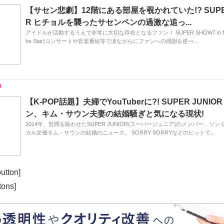
【サセン悲劇】12階にある部屋を覗かれていた!? SUPER
R ヒチョルを襲ったサセンペンの過激な追っ...
アイドルが活動するうえで非常に大切な存在となるファン！ SUPER SHOW7 in MAN
he Star)コンサートや音楽番組等で涙ながらにファンへの感謝を述べ...
【K-POP話題】夫婦でYouTuberに?! SUPER JUNIO
ン、キム・サウン夫妻の結婚騒ぎと気になる現状!
2014年、世間を賑わせたSUPER JUNIOR(スーパージュニア)のメンバー、ソ
カル女優キム・サウンの結婚のニュース。 SORRY SORRYなどのヒットで...
utton]
tons]