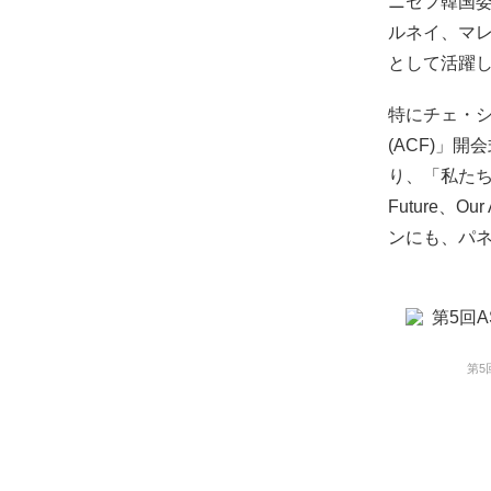
ニセフ韓国委
ルネイ、マ
として活躍
特にチェ・シ
(ACF)」
り、「私たちの
Future
ンにも、パ
第5