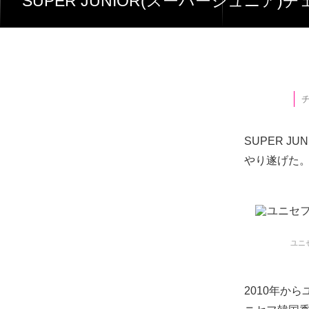
SUPER JUNIOR(スーパージュニア)チェ・シウォン、ユニセフ韓国委員会特別代表として、ASEAN子どもフォーラムに登
SUPER 
やり遂げた
ユニ
2010年か