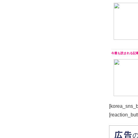
[korea_sns_b
[reaction_but