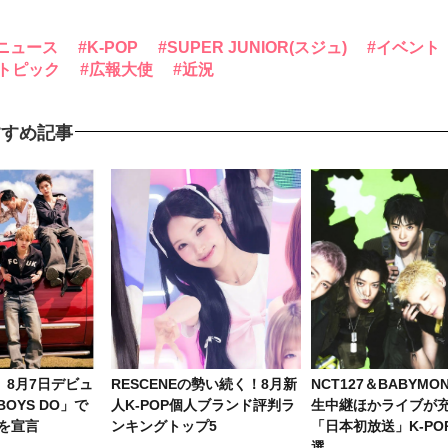
ニュース
K-POP
SUPER JUNIOR(スジュ)
イベント
トピック
広報大使
近況
すすめ記事
S、8月7日デビュ
RESCENEの勢い続く！8月新
NCT127＆BABYMO
BOYS DO」で
人K-POP個人ブランド評判ラ
生中継ほかライブが充
Pを宣言
ンキングトップ5
「日本初放送」K-PO
選