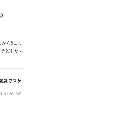
日から5日ま
る子どもたち
胆嚢炎でスケ
のイトゥクが、急性