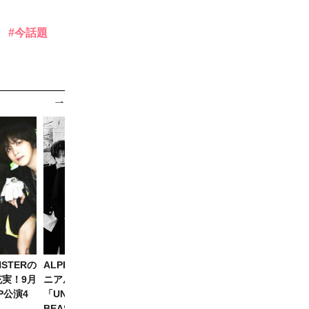
今話題
NSTERの
ALPHA DRIVE ONE、2ndミ
i-dle ミヨン、日本初のデジ
実！9月
ニアルバム
ルシングル「RUN AWAY」
P公演4
「UNBREAKABLE : 少年
8/10発売決定！
BEAST」新ビジュアル解禁！