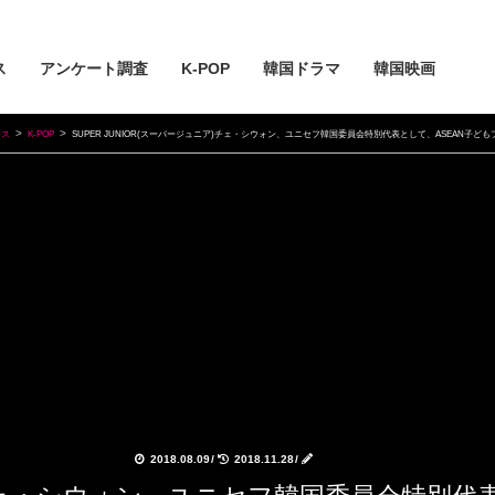
ス
アンケート調査
K-POP
韓国ドラマ
韓国映画
ース
K-POP
SUPER JUNIOR(スーパージュニア)チェ・シウォン、ユニセフ韓国委員会特別代表として、ASEAN子ど
2018.08.09
/
2018.11.28
/