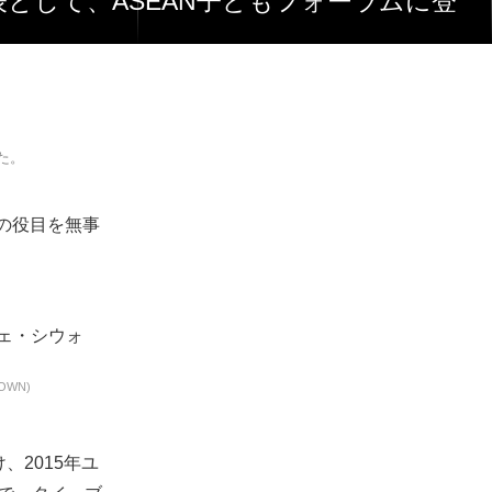
た。
ての役目を無事
WN)
、2015年ユ