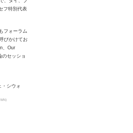
まで、タイ、ブ
セフ特別代表
どもフォーラム
を呼びかけてお
n、Our
議論のセッショ
WN)