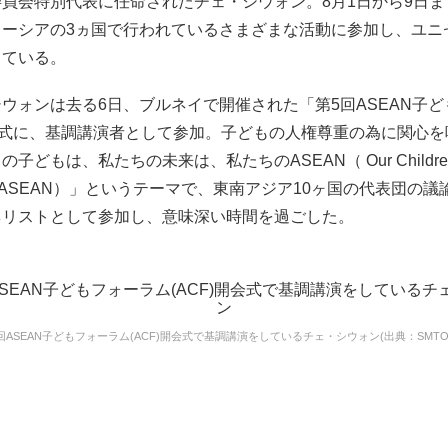
員会特別代表に任命されたチェ・シウォン。8月1日から9日
レーシアの3ヵ国で行われているさまざまな活動に参加し、ユニ
している。
ウォンは去る6日、ブルネイで開催された「第5回ASEAN子
開会式に、基調講演者として参加。子どもの人権尊重の為に関心
子どもは、私たちの未来は、私たちのASEAN（ Our Childre
、Our ASEAN）」というテーマで、東南アジア10ヶ国の代表団の
ネリストとして参加し、意味深い時間を過ごした。
回ASEAN子どもフォーラム(ACF)開会式で基調講演をしているチェ・シウォン(出典：SMTO