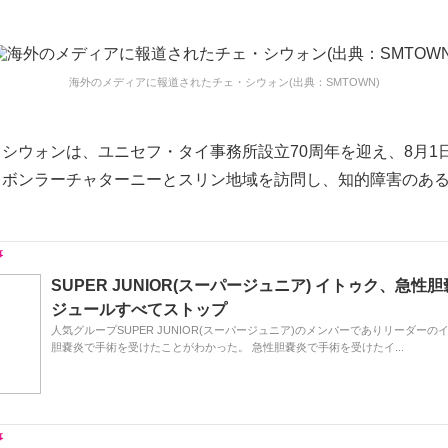
海外のメディアに報道されたチェ・シウォン(出典：SMTOWN)
シウォンは、ユニセフ・タイ事務所設立70周年を迎え、8月1
ウボンラーチャターニーとスリン地域を訪問し、知的障害のあ
。
SUPER JUNIOR(スーパージュニア) イトゥク、急性
ジュールすべてストップ
人気グループSUPER JUNIOR(スーパージュニア)のメンバーでありリーダー
胆嚢炎で手術を受けたことがわかった。 急性胆嚢炎で手術を受けたイ...