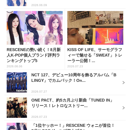
2026.06.09
RESCENEの勢い続く！8月新
KISS OF LIFE、サーモグラフ
人K-POP個人ブランド評判ラ
ィーで魅せる「SWEAT」トレ
ンキングトップ5
ーラー公開！...
2026.08.06
2026.07.23
NCT 127、デビュー10周年を飾るアルバム「B
LINGY」でカムバック！On...
2026.07.27
ONE PACT、約5カ月ぶり新曲「TUNED IN」
リリース！レトロなストリー...
2026.07.23
「1位ヤッホー！」RESCENE ウォニが首位！