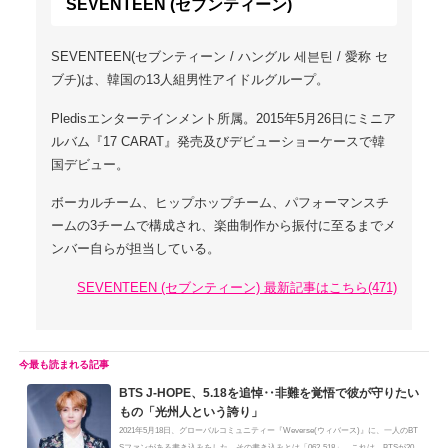
SEVENTEEN (セブンティーン)
SEVENTEEN(セブンティーン / ハングル 세븐틴 / 愛称 セ
ブチ)は、韓国の13人組男性アイドルグループ。
Pledisエンターテインメント所属。2015年5月26日にミニア
ルバム『17 CARAT』発売及びデビューショーケースで韓
国デビュー。
ボーカルチーム、ヒップホップチーム、パフォーマンスチ
ームの3チームで構成され、楽曲制作から振付に至るまでメ
ンバー自らが担当している。
SEVENTEEN (セブンティーン) 最新記事はこちら(471)
BTS J-HOPE、5.18を追悼‥非難を覚悟で彼が守りたい
もの「光州人という誇り」
2021年5月18日、グローバルコミュニティー『Weverse(ウィバース)』に、一人のBT
Sファンがある書き込みをした。その書き込みとは「062-518」。これは、BTSが20...