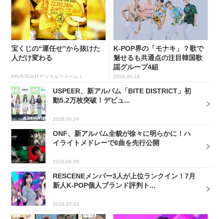
宝くじの“運任せ”から抜けた
K-POP界の「モナキ」？歌で
人だけ変わる
魅せるも共通点の注目韓国歌
謡グループ4組
PR(合同会社デジタルファーム )
2026.06.18
USPEER、新アルバム「BITE DISTRICT」初
動5.2万枚突破！デビュ...
2026.06.24
ONF、新アルバム全貌が徐々に明らかに！ハ
イライトメドレーで6曲を先行公開
2026.06.09
RESCENEメンバー3人が上位ランクイン！7月
新人K-POP個人ブランド評判ト...
2026.07.03