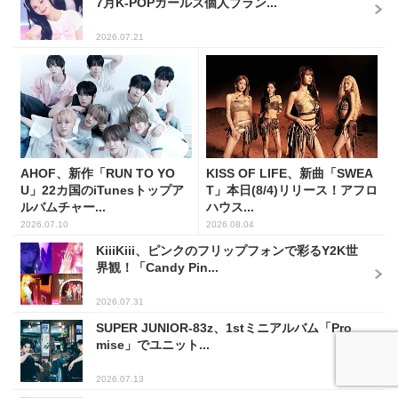
7月K-POPガールズ個人ブラン...
2026.07.21
AHOF、新作「RUN TO YO
KISS OF LIFE、新曲「SWEA
U」22カ国のiTunesトップア
T」本日(8/4)リリース！アフロ
ルバムチャー...
ハウス...
2026.07.10
2026.08.04
KiiiKiii、ピンクのフリップフォンで彩るY2K世
界観！「Candy Pin...
2026.07.31
SUPER JUNIOR-83z、1stミニアルバム「Pro
mise」でユニット...
2026.07.13