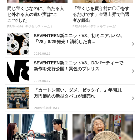
同じ宝くじなのに、当たる人
「宝くじを買う前に〇〇をす
と外れる人の違い実は“こ
るだけです」金運上昇で当選
こ”でした
者が続出
PR(合同会社デジタルファーム )
PR(合同会社デジタルファーム)
SEVENTEEN新ユニットV8、初ミニアルバム
「V8」6/29発売！消耗した青...
2026.06.16
SEVENTEEN新ユニットV8、DJパーティーで
新作を先行公開！異色のプレリス...
2026.06.17
『カートン買い、ダメ。ゼッタイ。』年間11
万円節約の新型タバコが爆売れ
PR(株式会社HAL)