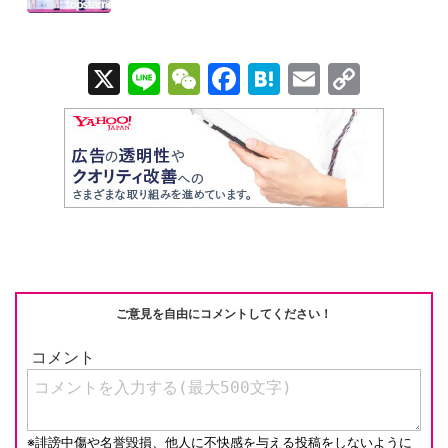
Pを...
X
Li
W
F
H
E
C
n
e
a
at
m
o
e
C
c
e
ail
p
h
e
n
y
at
b
a
Li
o
n
o
k
k
ご意見を自由にコメントしてください！