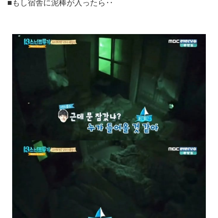
■もし宿舎に泥棒が入ったら‥