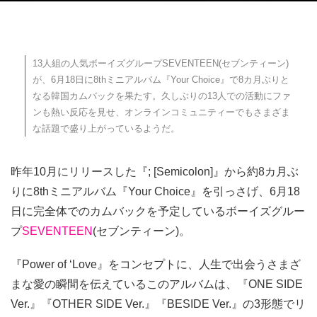
13人組の人気ボーイズグループSEVENTEEN(セブンティーン)
が、6月18日に8thミニアルバム『Your Choice』で8カ月ぶりと
なる韓国カムバックを果たす。久しぶりの13人での活動にファ
ンも熱い反応を見せ、オンラインコミュニティーでもさまざま
な話題で盛り上がっているようだ。
昨年10月にリリースした『; [Semicolon]』から約8カ月ぶ
りに8thミニアルバム『Your Choice』を引っさげ、6月18
日に完全体でのカムバックを予定しているボーイズグルー
プ
SEVENTEEN
(セブンティーン)。
『Power of ‘Love』をコンセプトに、人生で出会うさまざ
まな愛の瞬間を伝えているこのアルバムは、『ONE SIDE
Ver.』『OTHER SIDE Ver.』『BESIDE Ver.』の3形態でリ