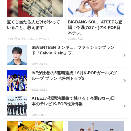
宝くじ当たる人だけがやって
BIGBANG SOL、ATEEZら登
いること、教えます
場！今週(7/27～)のK-POP日
本テレ...
PR(合同会社デジタルファーム )
2026.07.27
SEVENTEEN ミンギュ、ファッションブラン
ド「Calvin Klein」フ...
2026.06.19
IVEが圧巻の5連覇達成！6月K-POPガールズグ
ループ ブランド評判トップ5
2026.06.15
ATEEZが話題沸騰曲で魅せる！今週(8/3～)日
本のテレビ K-POP出演情報...
2026.08.03