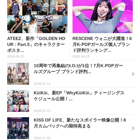
ATEEZ、新作「GOLDEN HO
RESCENE ウォニが大躍進！6
UR : Part.5」のキャラクター
月K-POPガールズ個人ブラン
ポスタ...
ド評判ランキング...
2026.06.22
2026.06.23
10周年で再集結のI.O.Iが1位！7月K-POPガー
ルズグループ ブランド評判...
2026.07.13
KiiiKiii、新EP「WhyKiiiKiii」ティージングス
ケジュール公開！...
2026.07.23
KISS OF LIFE、新たなスポイラー映像公開！8
月カムバックへの期待高まる
2026.07.06