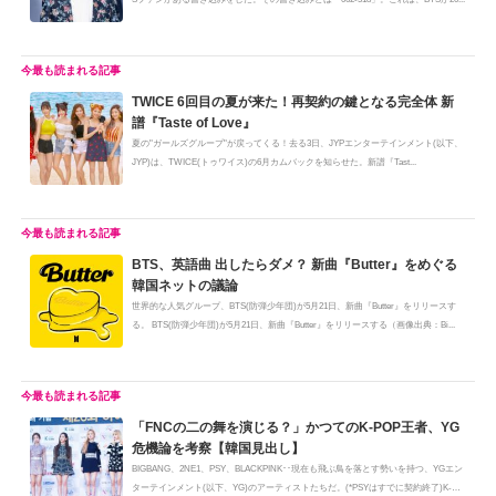
TWICE 6回目の夏が来た！再契約の鍵となる完全体 新
譜『Taste of Love』
夏の"ガールズグループ"が戻ってくる！去る3日、JYPエンターテインメント(以下、
JYP)は、TWICE(トゥワイス)の6月カムバックを知らせた。新譜『Tast...
BTS、英語曲 出したらダメ？ 新曲『Butter』をめぐる
韓国ネットの議論
世界的な人気グループ、BTS(防弾少年団)が5月21日、新曲『Butter』をリリースす
る。 BTS(防弾少年団)が5月21日、新曲『Butter』をリリースする（画像出典：Bi...
「FNCの二の舞を演じる？」かつてのK-POP王者、YG
危機論を考察【韓国見出し】
BIGBANG、2NE1、PSY、BLACKPINK･･現在も飛ぶ鳥を落とす勢いを持つ、YGエン
ターテインメント(以下、YG)のアーティストたちだ。(*PSYはすでに契約終了)K-PO