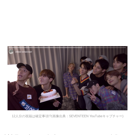
12人分の祝福は確定事項!?(画像出典：SEVENTEEN YouTubeキャプチャー)