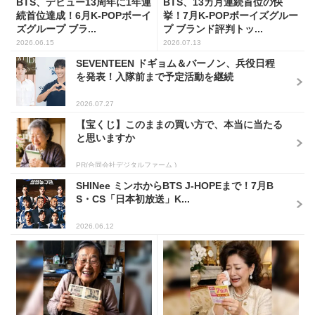
BTS、デビュー13周年に1年連
BTS、13カ月連続首位の快
続首位達成！6月K-POPボーイ
挙！7月K-POPボーイズグルー
ズグループ ブラ...
プ ブランド評判トッ...
2026.06.15
2026.07.13
SEVENTEEN ドギョム＆バーノン、兵役日程
を発表！入隊前まで予定活動を継続
2026.07.27
【宝くじ】このままの買い方で、本当に当たる
と思いますか
PR(合同会社デジタルファーム )
SHINee ミンホからBTS J-HOPEまで！7月B
S・CS「日本初放送」K...
2026.06.12