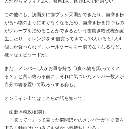
人だからマフィア2人、警察1人、医師1人で問題ない。
この他にも、洗面所に歯ブラシ天国ができたり、歯磨き粉
が食べ物のようにすぐなくなるため、歯磨き粉を持つもの
がグループを治めることができるという歯磨き粉政権が誕
生したり、オレンジを60個買ってきても13人いると1人4
個しか食べられず、ホールケーキも一瞬でなくなるなど、
様々なエピソードが。
また、メンバー1人がお皿を持ち「(食べ物を)取ってくれ
る？」と言い終わる前に、それに気づいたメンバー数人が
自分の箸を置いて取ろうする姿も。
オンライン上ではこれらの話を知って、
「歯磨き粉政権(笑)」
「『取って‥』って言った瞬間ほかのメンバーがすぐ箸を
下ろす動画はいつみても温かい気持ちになる」