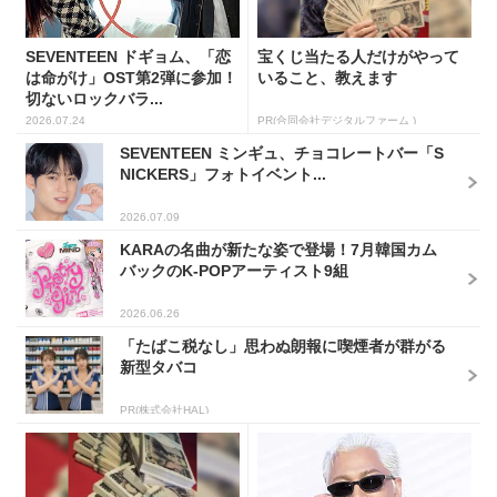
SEVENTEEN ドギョム、「恋
宝くじ当たる人だけがやって
は命がけ」OST第2弾に参加！
いること、教えます
切ないロックバラ...
2026.07.24
PR(合同会社デジタルファーム )
SEVENTEEN ミンギュ、チョコレートバー「S
NICKERS」フォトイベント...
2026.07.09
KARAの名曲が新たな姿で登場！7月韓国カム
バックのK-POPアーティスト9組
2026.06.26
「たばこ税なし」思わぬ朗報に喫煙者が群がる
新型タバコ
PR(株式会社HAL)