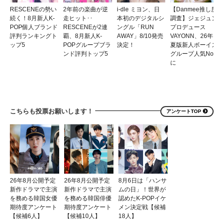
RESCENEの勢い
2年前の楽曲が逆
i-dle ミヨン、日
【Danmee推し度
続く！8月新人K-
走ヒット･･
本初のデジタルシ
調査】ジェジュン
POP個人ブランド
RESCENEが2連
ングル「RUN
プロデュース
評判ランキングト
覇、8月新人K-
AWAY」8/10発売
VAYONN、26年
ップ5
POPグループブラ
決定！
夏版新人ボーイズ
ンド評判トップ5
グループ人気No.1
に
こちらも投票お願いします！
アンケートTOP
26年8月公開予定
26年8月公開予定
8月6日は「ハンサ
新作ドラマで主演
新作ドラマで主演
ムの日」！世界が
を務める韓国女優
を務める韓国俳優
認めたK-POPイケ
期待度アンケート
期待度アンケート
メン決定戦【候補
【候補6人】
【候補10人】
18人】