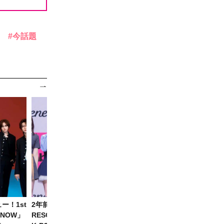
今話題
ー！1st
2年前の楽曲が逆走ヒット･･
NCT WISH ジェヒ、故郷・
F NOW」
RESCENEが2連覇、8月新人
邱のマウンドへ！笑顔の始球