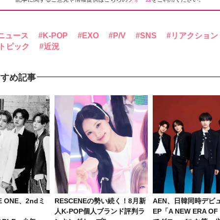
ニュース
K-POP
EXO
P/V
SNS
リアクション
トピック
近況
すすめ記事
VE ONE、2ndミ
RESCENEの勢い続く！8月新
AEN、日韓同時デビュ
人K-POP個人ブランド評判ラ
EP「A NEW ERA O