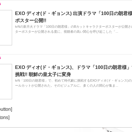
EXO ディオ(ド・ギョンス) 出演ドラマ「100日の朗君
ポスター公開!!
tvNの新月火ドラマ「100日の朗君様」のBカットキャラクターポスターが公開
ターポスターが公開される度に、視聴者の高い関心を呼び起こした「...
EXO ディオ(ド・ギョンス)、ドラマ「100日の朗君様
挑戦!! 朝鮮の皇太子に変身
tvN「100日の朗君様」で、初めて時代劇に挑戦するEXOディオ(ド・ギョンス)
ールカットが公開された。そのビジュアルに、多くの人の関心が集ま...
utton]
tons]