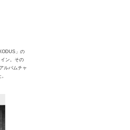
XODUS」の
クイン。その
合アルバムチャ
た。