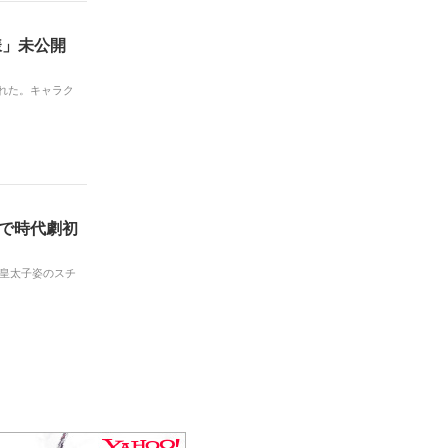
様」未公開
された。キャラク
」で時代劇初
の皇太子姿のスチ