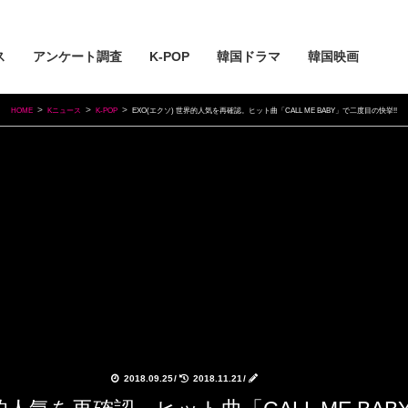
ス
アンケート調査
K-POP
韓国ドラマ
韓国映画
HOME
Kニュース
K-POP
EXO(エクソ) 世界的人気を再確認。ヒット曲「CALL ME BABY」で二度目の快挙!!
2018.09.25
/
2018.11.21
/