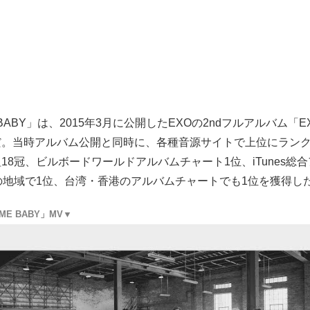
E BABY」は、2015年3月に公開したEXOの2ndフルアルバム「E
だ。当時アルバム公開と同時に、各種音源サイトで上位にラン
18冠、ビルボードワールドアルバムチャート1位、iTunes総
の地域で1位、台湾・香港のアルバムチャートでも1位を獲得し
 ME BABY」MV▼