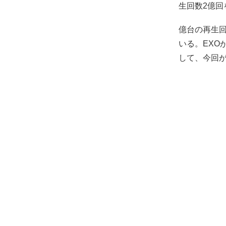
生回数2億回
億台の再生
いる。EXO
して、今回が