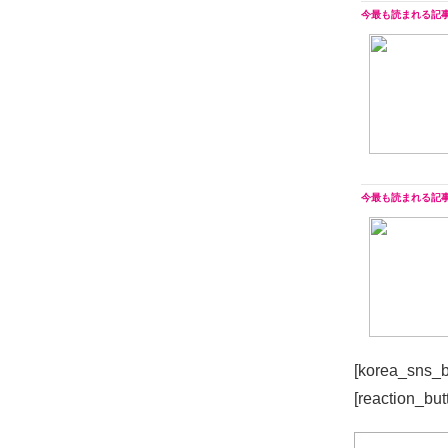
[korea_sns_b
[reaction_but